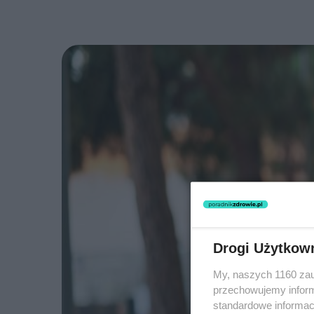
Drogi Użytkow
My, naszych 1160 zau
przechowujemy informa
standardowe informac