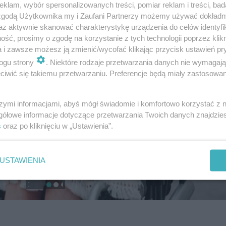
klam, wybór spersonalizowanych treści, pomiar reklam i treści, bad
 zgodą Użytkownika my i Zaufani Partnerzy możemy używać dokład
az aktywnie skanować charakterystykę urządzenia do celów identyfi
ść, prosimy o zgodę na korzystanie z tych technologii poprzez klikn
a i zawsze możesz ją zmienić/wycofać klikając przycisk ustawień pr
ogu strony
. Niektóre rodzaje przetwarzania danych nie wymagaj
iwić się takiemu przetwarzaniu. Preferencje będą miały zastosowanie
szymi informacjami, abyś mógł świadomie i komfortowo korzystać z
gółowe informacje dotyczące przetwarzania Twoich danych znajdzi
s
oraz po kliknięciu w „Ustawienia”.
USTAWIENIA