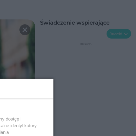
Świadczenie wspierające
Rozwiń
y dostęp i
lne identyfikatory,
iania