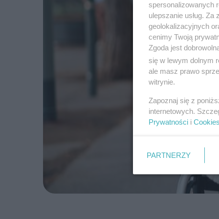
spersonalizowanych re
ulepszanie usług. Za
geolokalizacyjnych or
cenimy Twoją prywatno
Zgoda jest dobrowoln
się w lewym dolnym r
ale masz prawo sprzec
witrynie.
Zapoznaj się z poniż
internetowych. Szcze
Prywatności
i
Cookie
PARTNERZY