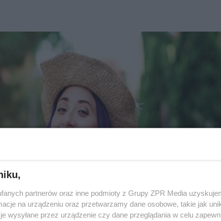
niku,
fanych partnerów oraz inne podmioty z Grupy ZPR Media uzyskujem
cje na urządzeniu oraz przetwarzamy dane osobowe, takie jak unika
je wysyłane przez urządzenie czy dane przeglądania w celu zapewn