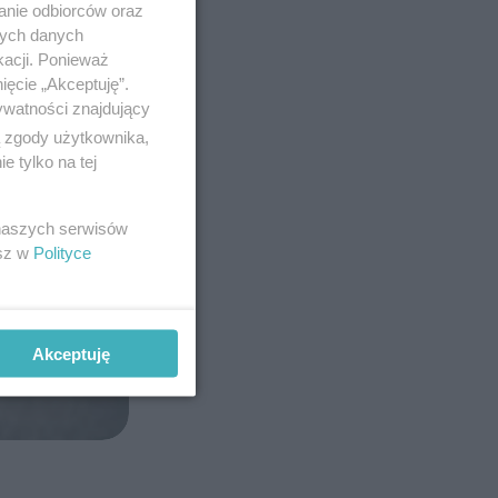
anie odbiorców oraz
nych danych
kacji. Ponieważ
ięcie „Akceptuję”.
ywatności znajdujący
ą zgody użytkownika,
 tylko na tej
 naszych serwisów
esz w
Polityce
Akceptuję