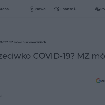
hrona
Prawo
Finanse i
Po
owia
zarządzanie
zd
zd
ID-19? MZ mówi o skierowaniach
rzeciwko COVID-19? MZ mó
Do
l