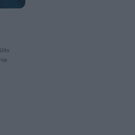
liło
nie
a