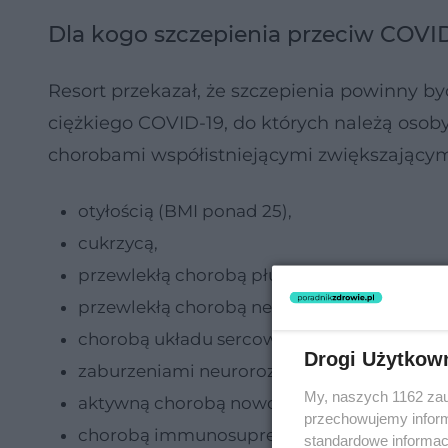
Dla kogo szczepienia przeciw COVI
Resort przekazał, że szczepienia powinny 
ciężkiego COVID-19, do których należą osoby w
chorobami współistniejącymi zwiększającymi 
otyłością (BMI ponad 25),
cukrzycą,
przewlekłą chorobą płuc,
przewlekłą chorobą nerek,
chorobą układu sercowo-naczyniowego,
Drogi Użytkow
zaburzeniami neurorozwojowymi,
My, naszych 1162 zau
aktywną chorobą nowotworową,
przechowujemy informa
chorobą immunosupresyjną
standardowe informac