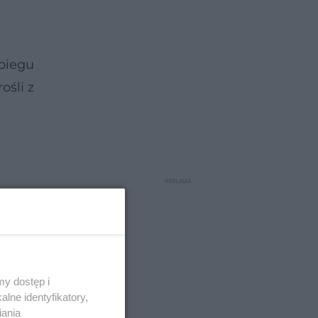
biegu
ośli z
y dostęp i
lne identyfikatory,
iania