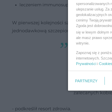
spersonalizowanych re
leczeniem immunosupresyjnym.
ulepszanie usług. Za
geolokalizacyjnych or
cenimy Twoją prywatno
W pierwszej kolejności szczepienia będą re
Zgoda jest dobrowoln
jednodawkową szczepionkę Spikevax JN.1 0,
się w lewym dolnym r
ale masz prawo sprzec
witrynie.
Podanie sezonow
ze szczepionką p
Zapoznaj się z poniż
internetowych. Szcze
powszechnie zal
Prywatności
i
Cookie
przeciw COVID-
przed podaniem 
PARTNERZY
tym „żywych”, i
zalecanych kobi
- podkreślił resort zdrowia.