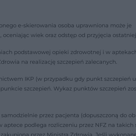
onego e-skierowania osoba uprawniona może je
oceniając wiek oraz odstęp od przyjęcia ostatnie
ach podstawowej opieki zdrowotnej i w aptekach
wia na realizację szczepień zalecanych.
dnictwem IKP (w przypadku gdy punkt szczepień 
w punkcie szczepień. Wykaz punktów szczepień zo
samodzielnie przez pacjenta (dopuszczoną do ob
 aptece podlega rozliczeniu przez NFZ na takic
zakupioną przez Ministra Zdrowia. Jeśli wykonan