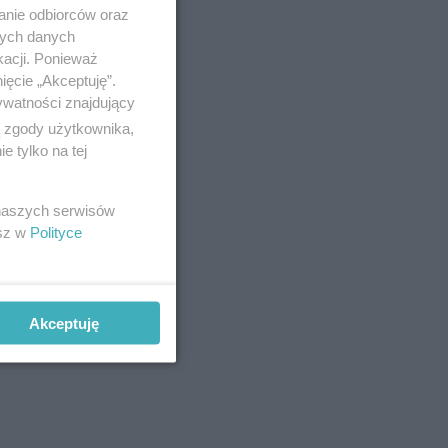
anie odbiorców oraz
nych danych
kacji. Ponieważ
ięcie „Akceptuję”.
ją one
ywatności znajdujący
ą zgody użytkownika,
 tylko na tej
 naszych serwisów
esz w
Polityce
Akceptuję