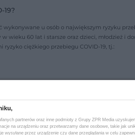
D-19?
być wykonywane u osób o największym ryzyku prze
 wieku 60 lat i starsze oraz dzieci, młodzież i dor
ryzyko ciężkiego przebiegu COVID-19, tj.:
niku,
fanych partnerów oraz inne podmioty z Grupy ZPR Media uzyskujem
cje na urządzeniu oraz przetwarzamy dane osobowe, takie jak unika
je wysyłane przez urządzenie czy dane przeglądania w celu zapewn