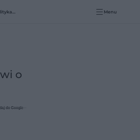
lityka
Menu
rowotna i e-
rowie
wi o
daj do Google