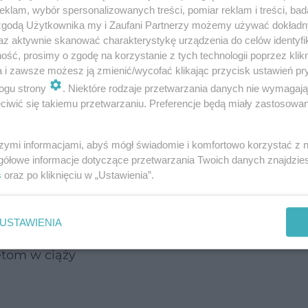
klam, wybór spersonalizowanych treści, pomiar reklam i treści, bad
 zgodą Użytkownika my i Zaufani Partnerzy możemy używać dokład
az aktywnie skanować charakterystykę urządzenia do celów identyfi
ść, prosimy o zgodę na korzystanie z tych technologii poprzez klikn
alizowane u osób w wieku powyżej 12 lat. Otrzyma
a i zawsze możesz ją zmienić/wycofać klikając przycisk ustawień pr
5 ml.
ogu strony
. Niektóre rodzaje przetwarzania danych nie wymagaj
iwić się takiemu przetwarzaniu. Preferencje będą miały zastosowanie
e szczepionki przeciw COVID-19 wraz
rzeciw grypie jest postępowaniem
szymi informacjami, abyś mógł świadomie i komfortowo korzystać z
gółowe informacje dotyczące przetwarzania Twoich danych znajdzi
ecanym i bezpiecznym. Szczepionkę
s
oraz po kliknięciu w „Ustawienia”.
19 można podawać w dowolnym czasie
lub po podaniu innych szczepionek, w
USTAWIENIA
naktywowanych, a także szczepionek
etom w ciąży