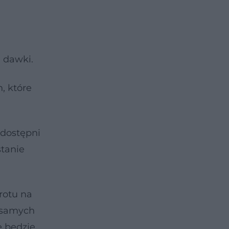
j dawki.
, które
udostępni
stanie
rotu na
h samych
e będzie