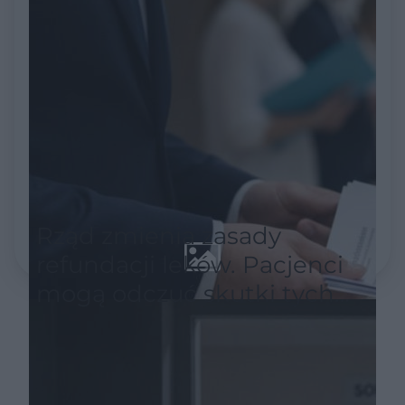
Rząd zmienia zasady
refundacji leków. Pacjenci
mogą odczuć skutki tych
decyzji