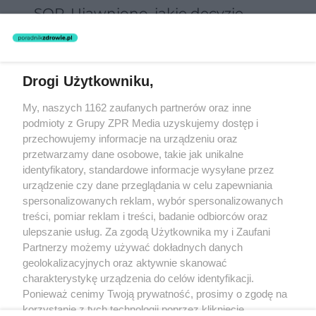
SOR. Ujawniono, jakie decyzje
podejmowano zdalnie
Drogi Użytkowniku,
Żaden utwór zamieszczony w serwisie nie może być powielany i
My, naszych 1162 zaufanych partnerów oraz inne
rozpowszechniany lub dalej rozpowszechniany w jakikolwiek sposób
(w tym także elektroniczny lub mechaniczny) na jakimkolwiek polu
podmioty z Grupy ZPR Media uzyskujemy dostęp i
eksploatacji w jakiejkolwiek formie, włącznie z umieszczaniem w
przechowujemy informacje na urządzeniu oraz
Internecie bez pisemnej zgody właściciela praw. Jakiekolwiek użycie
przetwarzamy dane osobowe, takie jak unikalne
lub wykorzystanie utworów w całości lub w części z naruszeniem
prawa, tzn. bez właściwej zgody, jest zabronione pod groźbą kary i
identyfikatory, standardowe informacje wysyłane przez
może być ścigane prawnie.
urządzenie czy dane przeglądania w celu zapewniania
spersonalizowanych reklam, wybór spersonalizowanych
treści, pomiar reklam i treści, badanie odbiorców oraz
ulepszanie usług. Za zgodą Użytkownika my i Zaufani
Partnerzy możemy używać dokładnych danych
geolokalizacyjnych oraz aktywnie skanować
charakterystykę urządzenia do celów identyfikacji.
O nas
Ponieważ cenimy Twoją prywatność, prosimy o zgodę na
korzystanie z tych technologii poprzez kliknięcie
Informacje prawne