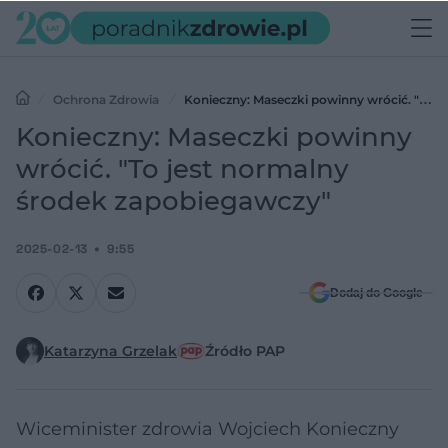
Ochrona Zdrowia
Konieczny: Maseczki powinny wrócić. "To
jest normalny środek zapobiegawczy"
Konieczny: Maseczki powinny
wrócić. "To jest normalny
środek zapobiegawczy"
2025-02-13
9:55
Dodaj do Google
Katarzyna Grzelak
Źródło PAP
Wiceminister zdrowia Wojciech Konieczny