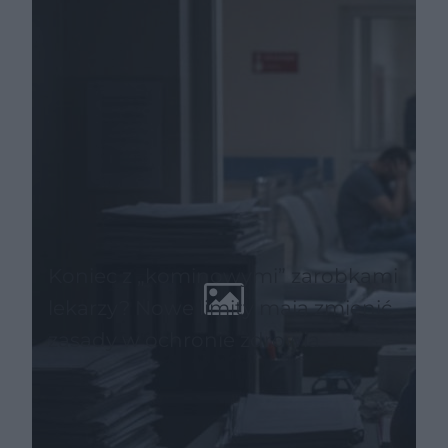
Koniec z „kominowymi” zarobkami
lekarzy? Nowe limity mają zmienić
zasady w ochronie zdrowia