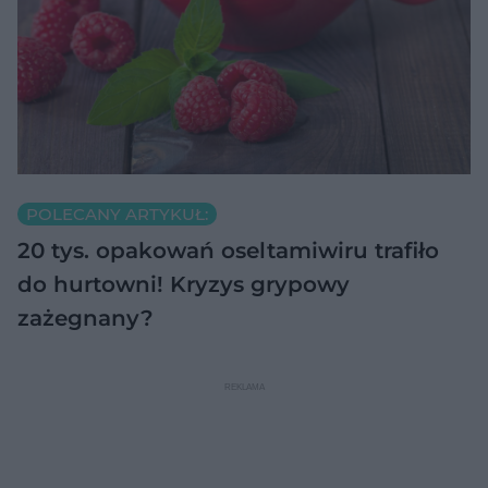
POLECANY ARTYKUŁ:
20 tys. opakowań oseltamiwiru trafiło
do hurtowni! Kryzys grypowy
zażegnany?