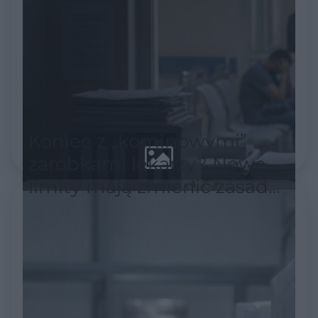
Koniec z „kominowymi”
zarobkami lekarzy? Nowe
limity mają zmienić zasady
w ochronie zdrowia