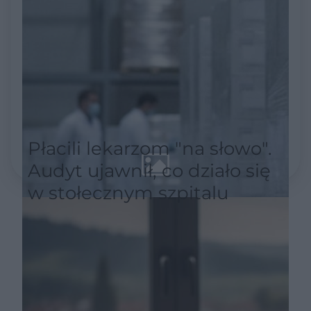
Płacili lekarzom "na słowo".
Audyt ujawnił, co działo się
w stołecznym szpitalu