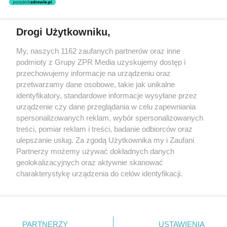
odsłania problem polskiej ochrony
zdrowia
Drogi Użytkowniku,
Żaden utwór zamieszczony w serwisie nie może być powielany i
My, naszych 1162 zaufanych partnerów oraz inne
rozpowszechniany lub dalej rozpowszechniany w jakikolwiek sposób
podmioty z Grupy ZPR Media uzyskujemy dostęp i
(w tym także elektroniczny lub mechaniczny) na jakimkolwiek polu
eksploatacji w jakiejkolwiek formie, włącznie z umieszczaniem w
przechowujemy informacje na urządzeniu oraz
Internecie bez pisemnej zgody właściciela praw. Jakiekolwiek użycie
przetwarzamy dane osobowe, takie jak unikalne
lub wykorzystanie utworów w całości lub w części z naruszeniem
identyfikatory, standardowe informacje wysyłane przez
prawa, tzn. bez właściwej zgody, jest zabronione pod groźbą kary i
może być ścigane prawnie.
urządzenie czy dane przeglądania w celu zapewniania
spersonalizowanych reklam, wybór spersonalizowanych
treści, pomiar reklam i treści, badanie odbiorców oraz
ulepszanie usług. Za zgodą Użytkownika my i Zaufani
Partnerzy możemy używać dokładnych danych
geolokalizacyjnych oraz aktywnie skanować
charakterystykę urządzenia do celów identyfikacji.
O nas
Ponieważ cenimy Twoją prywatność, prosimy o zgodę na
korzystanie z tych technologii poprzez kliknięcie
Informacje prawne
„Akceptuję”. Zgoda jest dobrowolna i zawsze możesz ją
zmienić/wycofać klikając przycisk ustawień prywatności
Nasze serwisy
PARTNERZY
USTAWIENIA