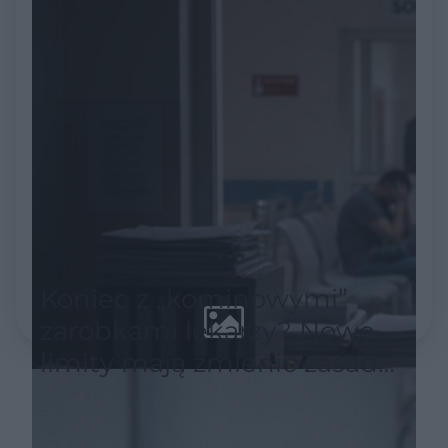
Koniec z „kominowymi”
zarobkami lekarzy? Nowe
limity mają zmienić zasady
w ochronie zdrowia