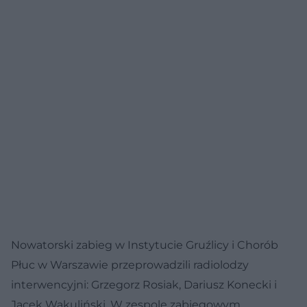
Nowatorski zabieg w Instytucie Gruźlicy i Chorób
Płuc w Warszawie przeprowadzili radiolodzy
interwencyjni: Grzegorz Rosiak, Dariusz Konecki i
Jacek Wakuliński. W zespole zabiegowym