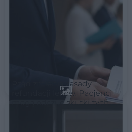
Rząd zmienia zasady
refundacji leków. Pacjenci
mogą odczuć skutki tych
decyzji