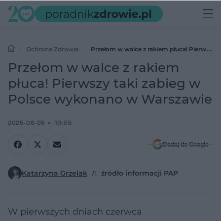
Ochrona Zdrowia
Przełom w walce z rakiem płuca! Pierwszy
taki zabieg w Polsce wykonano w Warszawie
Przełom w walce z rakiem
płuca! Pierwszy taki zabieg w
Polsce wykonano w Warszawie
2025-06-05
10:05
Dodaj do Google
Katarzyna Grzelak
źródło informacji PAP
W pierwszych dniach czerwca