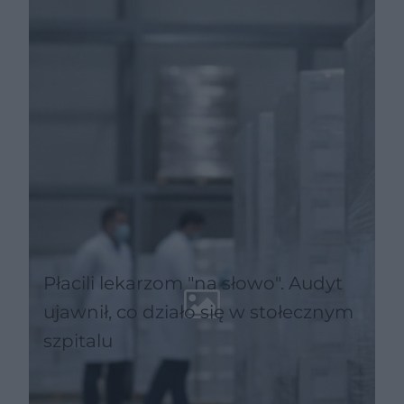
Płacili lekarzom "na słowo". Audyt
ujawnił, co działo się w stołecznym
szpitalu