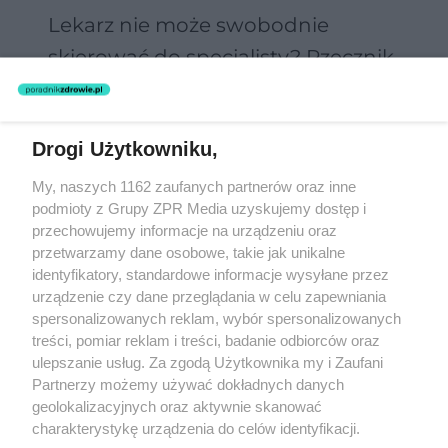
Lekarz nie może swobodnie
skierować do specjalisty? Rzecznik
alarmuje o zagrożeniu dla
pacjentów
Drogi Użytkowniku,
Żaden utwór zamieszczony w serwisie nie może być powielany i
My, naszych 1162 zaufanych partnerów oraz inne
rozpowszechniany lub dalej rozpowszechniany w jakikolwiek sposób
podmioty z Grupy ZPR Media uzyskujemy dostęp i
(w tym także elektroniczny lub mechaniczny) na jakimkolwiek polu
eksploatacji w jakiejkolwiek formie, włącznie z umieszczaniem w
przechowujemy informacje na urządzeniu oraz
Internecie bez pisemnej zgody właściciela praw. Jakiekolwiek użycie
przetwarzamy dane osobowe, takie jak unikalne
lub wykorzystanie utworów w całości lub w części z naruszeniem
identyfikatory, standardowe informacje wysyłane przez
prawa, tzn. bez właściwej zgody, jest zabronione pod groźbą kary i
może być ścigane prawnie.
urządzenie czy dane przeglądania w celu zapewniania
spersonalizowanych reklam, wybór spersonalizowanych
treści, pomiar reklam i treści, badanie odbiorców oraz
ulepszanie usług. Za zgodą Użytkownika my i Zaufani
Partnerzy możemy używać dokładnych danych
geolokalizacyjnych oraz aktywnie skanować
charakterystykę urządzenia do celów identyfikacji.
O nas