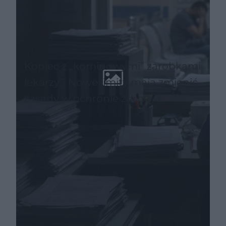
Koniec z „kominowymi” zarobkami
lekarzy? Nowe limity mają zmienić
zasady w ochronie zdrowia