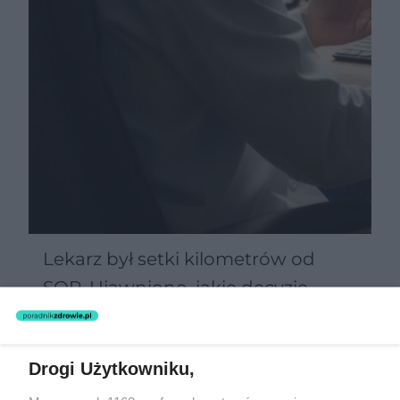
Lekarz był setki kilometrów od
SOR. Ujawniono, jakie decyzje
podejmowano zdalnie
Drogi Użytkowniku,
Żaden utwór zamieszczony w serwisie nie może być powielany i