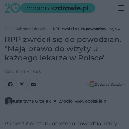
Ochrona Zdrowia
RPP zwrócił się do powodzian. "Mają
prawo do wizyty u każdego lekarza w Polsce"
RPP zwrócił się do powodzian.
"Mają prawo do wizyty u
każdego lekarza w Polsce"
2024-10-01
13:06
Dodaj do Google
Katarzyna Grzelak
Źródło: PAP, opolskie.pl
Pacjent z obszaru objętego powodzią, który