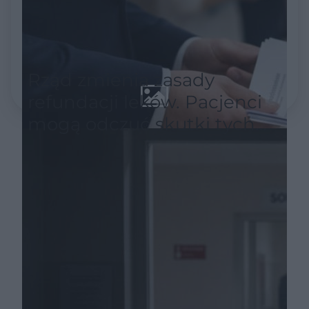
Rząd zmienia zasady
refundacji leków. Pacjenci
mogą odczuć skutki tych
decyzji