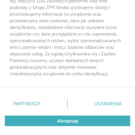
My, naszych 1162 zaufanych partnerów oraz inne
rozpowszechniany lub dalej rozpowszechniany w jakikolwiek sposób
podmioty z Grupy ZPR Media uzyskujemy dostęp i
(w tym także elektroniczny lub mechaniczny) na jakimkolwiek polu
eksploatacji w jakiejkolwiek formie, włącznie z umieszczaniem w
przechowujemy informacje na urządzeniu oraz
Internecie bez pisemnej zgody właściciela praw. Jakiekolwiek użycie
przetwarzamy dane osobowe, takie jak unikalne
lub wykorzystanie utworów w całości lub w części z naruszeniem
identyfikatory, standardowe informacje wysyłane przez
prawa, tzn. bez właściwej zgody, jest zabronione pod groźbą kary i
może być ścigane prawnie.
urządzenie czy dane przeglądania w celu zapewniania
spersonalizowanych reklam, wybór spersonalizowanych
treści, pomiar reklam i treści, badanie odbiorców oraz
ulepszanie usług. Za zgodą Użytkownika my i Zaufani
Partnerzy możemy używać dokładnych danych
geolokalizacyjnych oraz aktywnie skanować
charakterystykę urządzenia do celów identyfikacji.
O nas
Ponieważ cenimy Twoją prywatność, prosimy o zgodę na
korzystanie z tych technologii poprzez kliknięcie
Informacje prawne
„Akceptuję”. Zgoda jest dobrowolna i zawsze możesz ją
zmienić/wycofać klikając przycisk ustawień prywatności
Nasze serwisy
PARTNERZY
USTAWIENIA
znajdujący się w lewym dolnym rogu strony
. Niektóre
© 2026 Grupa ZPR Media
rodzaje przetwarzania danych nie wymagają zgody
Akceptuję
użytkownika, ale masz prawo sprzeciwić się takiemu
przetwarzaniu. Preferencje będą miały zastosowanie tylko
na tej witrynie.