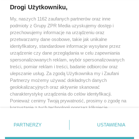
Drogi Użytkowniku,
Żaden utwór zamieszczony w serwisie nie może być powielany i
My, naszych 1162 zaufanych partnerów oraz inne
rozpowszechniany lub dalej rozpowszechniany w jakikolwiek sposób
(w tym także elektroniczny lub mechaniczny) na jakimkolwiek polu
podmioty z Grupy ZPR Media uzyskujemy dostęp i
eksploatacji w jakiejkolwiek formie, włącznie z umieszczaniem w
przechowujemy informacje na urządzeniu oraz
Internecie bez pisemnej zgody właściciela praw. Jakiekolwiek użycie
przetwarzamy dane osobowe, takie jak unikalne
lub wykorzystanie utworów w całości lub w części z naruszeniem
prawa, tzn. bez właściwej zgody, jest zabronione pod groźbą kary i
identyfikatory, standardowe informacje wysyłane przez
może być ścigane prawnie.
urządzenie czy dane przeglądania w celu zapewniania
spersonalizowanych reklam, wybór spersonalizowanych
treści, pomiar reklam i treści, badanie odbiorców oraz
ulepszanie usług. Za zgodą Użytkownika my i Zaufani
Partnerzy możemy używać dokładnych danych
geolokalizacyjnych oraz aktywnie skanować
charakterystykę urządzenia do celów identyfikacji.
O nas
Ponieważ cenimy Twoją prywatność, prosimy o zgodę na
korzystanie z tych technologii poprzez kliknięcie
Informacje prawne
„Akceptuję”. Zgoda jest dobrowolna i zawsze możesz ją
Nasze serwisy
zmienić/wycofać klikając przycisk ustawień prywatności
PARTNERZY
USTAWIENIA
znajdujący się w lewym dolnym rogu strony
. Niektóre
© 2026 Grupa ZPR Media
rodzaje przetwarzania danych nie wymagają zgody