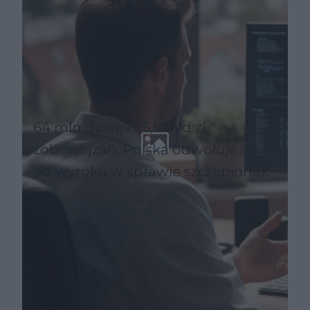
64 mln dawek i 5,5 mld zł
zobowiązań. Polska odwołuje się
od wyroku w sprawie szczepionek