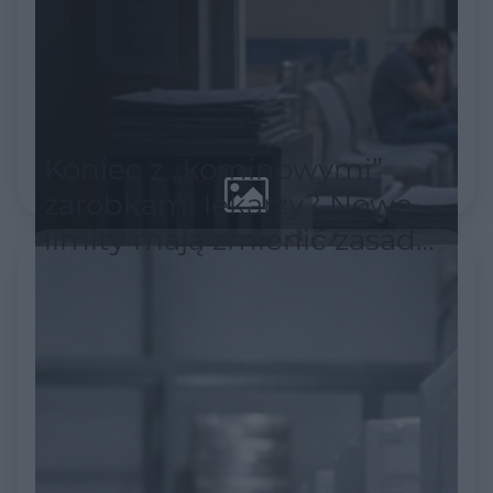
Koniec z „kominowymi”
zarobkami lekarzy? Nowe
limity mają zmienić zasady
w ochronie zdrowia