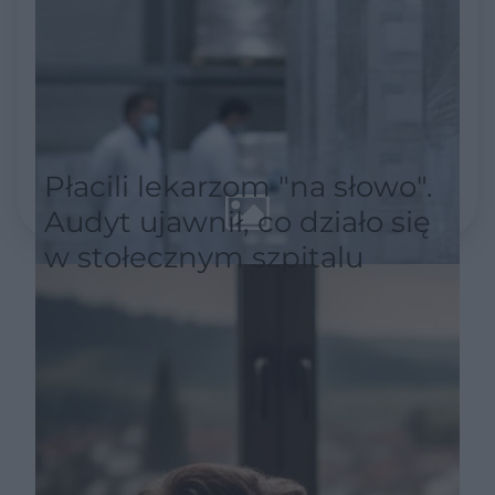
Płacili lekarzom "na słowo".
Audyt ujawnił, co działo się
w stołecznym szpitalu