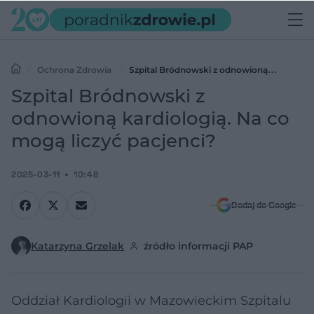
Ochrona Zdrowia
Szpital Bródnowski z odnowioną
kardiologią. Na co mogą liczyć pacjenci?
Szpital Bródnowski z
odnowioną kardiologią. Na co
mogą liczyć pacjenci?
2025-03-11
10:48
Dodaj do Google
Katarzyna Grzelak
źródło informacji PAP
Oddział Kardiologii w Mazowieckim Szpitalu