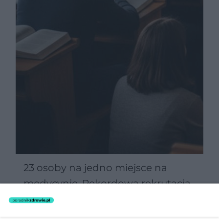
23 osoby na jedno miejsce na
medycynie. Rekordowa rekrutacja
odsłania problem polskiej ochrony
zdrowia