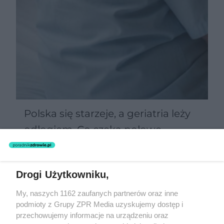
Polska się starzeje, a geriatria leży
odłogiem. Co czeka połowę
Polaków po 60-tce?
Drogi Użytkowniku,
Żaden utwór zamieszczony w serwisie nie może być powielany i
My, naszych 1162 zaufanych partnerów oraz inne
rozpowszechniany lub dalej rozpowszechniany w jakikolwiek sposób
podmioty z Grupy ZPR Media uzyskujemy dostęp i
(w tym także elektroniczny lub mechaniczny) na jakimkolwiek polu
eksploatacji w jakiejkolwiek formie, włącznie z umieszczaniem w
przechowujemy informacje na urządzeniu oraz
Internecie bez pisemnej zgody właściciela praw. Jakiekolwiek użycie