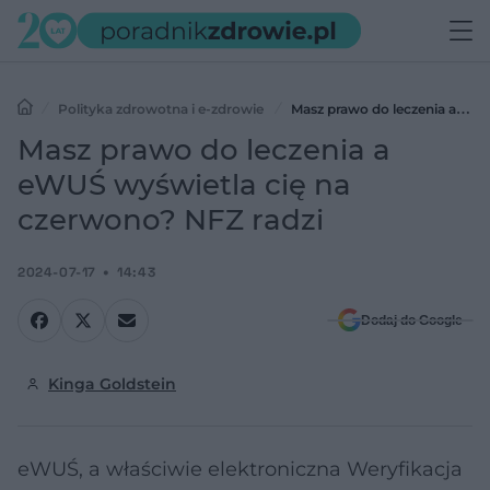
Polityka zdrowotna i e-zdrowie
Masz prawo do leczenia a
eWUŚ wyświetla cię na czerwono? NFZ radzi
Masz prawo do leczenia a
eWUŚ wyświetla cię na
czerwono? NFZ radzi
2024-07-17
14:43
Dodaj do Google
Kinga Goldstein
eWUŚ, a właściwie elektroniczna Weryfikacja