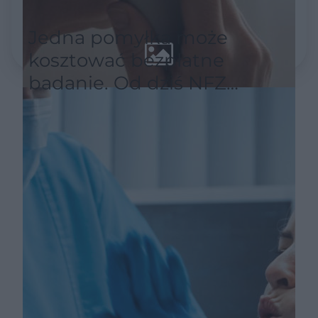
Jedna pomyłka może
kosztować bezpłatne
badanie. Od dziś NFZ
wymaga nowego sposobu
zapisów