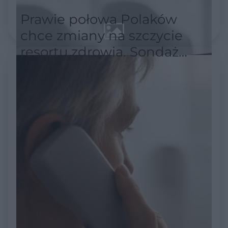
Prawie połowa Polaków
chce zmiany na szczycie
resortu zdrowia. Sondaż
pokazuje skalę
niezadowolenia