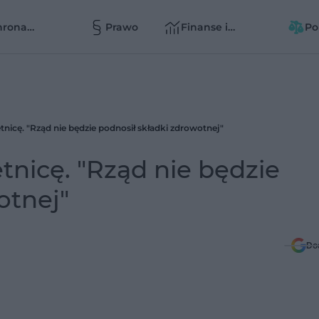
hrona
Prawo
Finanse i
Po
owia
zarządzanie
zd
zd
tnicę. "Rząd nie będzie podnosił składki zdrowotnej"
tnicę. "Rząd nie będzie
otnej"
Do