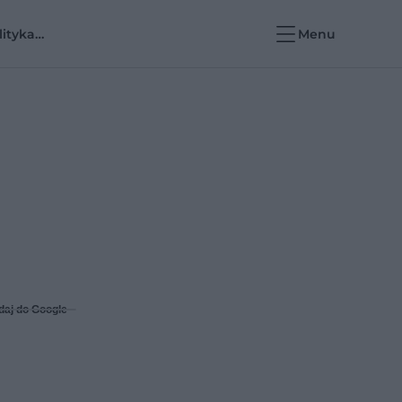
lityka
Menu
rowotna i e-
rowie
daj do Google