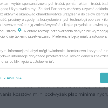
klam, wybór spersonalizowanych treści, pomiar reklam i treści, bad
mendowała rozmowę na temat tego, z jakich źróde
 zgodą Użytkownika my i Zaufani Partnerzy możemy używać dokład
az aktywnie skanować charakterystykę urządzenia do celów identyfi
, jeżeli nie przez podwyższenie składki.
ść, prosimy o zgodę na korzystanie z tych technologii poprzez klikn
a i zawsze możesz ją zmienić/wycofać klikając przycisk ustawień pr
 środę podczas sejmowej komisji zdrowia jego pre
ogu strony
. Niektóre rodzaje przetwarzania danych nie wymagaj
otacja budżetowa na sfinansowanie świadczeń
iwić się takiemu przetwarzaniu. Preferencje będą miały zastosowanie
później wiceminister zdrowia Tomasz Maciejewsk
szymi informacjami, abyś mógł świadomie i komfortowo korzystać z
ie szpitali sięga 25,4 mld zł.
gółowe informacje dotyczące przetwarzania Twoich danych znajdzi
s
oraz po kliknięciu w „Ustawienia”.
NFZ w 2025 r., czyli 18,3 mld zł, została zwięks
nduszy plan finansowy NFZ zwiększył się o 13 mld 
USTAWIENIA
rdził minister finansów. Eksperci uważają, że plan
wania kosztów, m.in. podwyżek płac minimalnych,