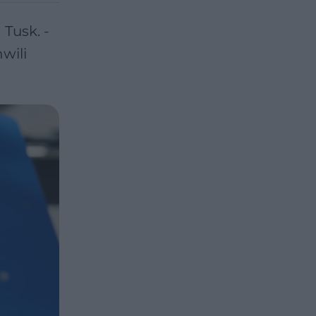
Tusk. -
wili