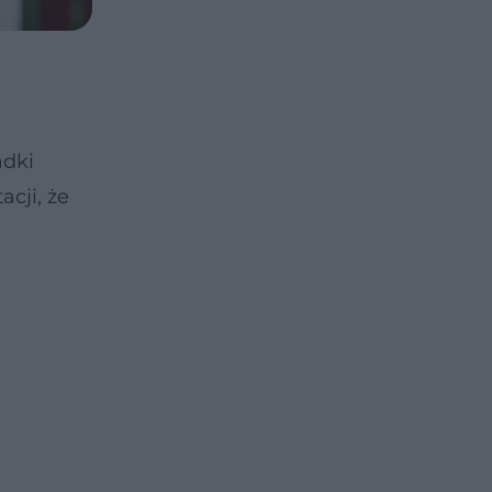
adki
cji, że