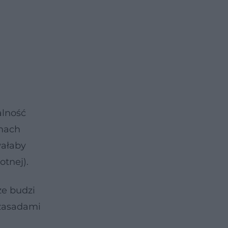
alność
amach
wałaby
otnej).
że budzi
 zasadami