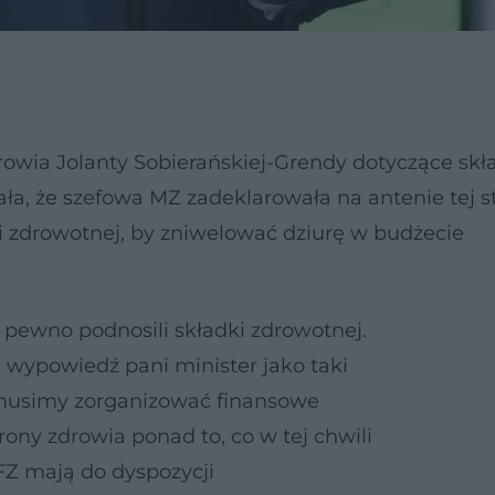
rowia Jolanty Sobierańskiej-Grendy dotyczące skł
ła, że szefowa MZ zadeklarowała na antenie tej sta
 zdrowotnej, by zniwelować dziurę w budżecie
pewno podnosili składki zdrowotnej.
 wypowiedź pani minister jako taki
e musimy zorganizować finansowe
rony zdrowia ponad to, co w tej chwili
FZ mają do dyspozycji