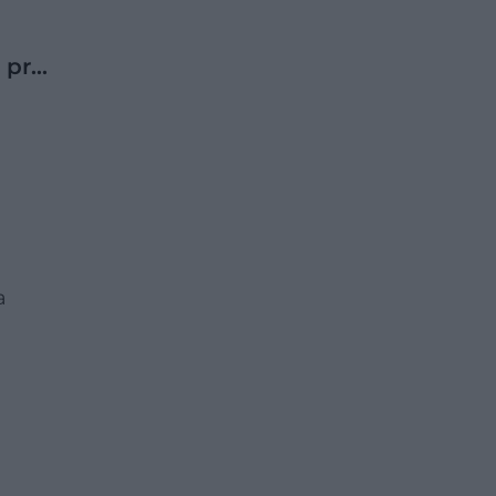
 pr…
a