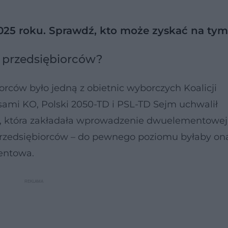
025 roku. Sprawdź, kto może zyskać na tym
a przedsiębiorców?
orców było jedną z obietnic wyborczych Koalicji
osami KO, Polski 2050-TD i PSL-TD Sejm uchwalił
j, która zakładała wprowadzenie dwuelementowej
przedsiębiorców – do pewnego poziomu byłaby on
entowa.