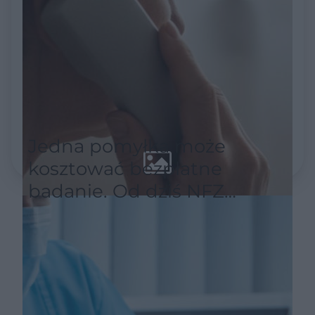
Jedna pomyłka może
kosztować bezpłatne
badanie. Od dziś NFZ
wymaga nowego sposobu
zapisów