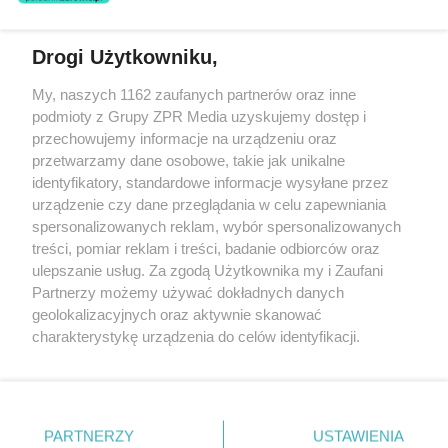
Drogi Użytkowniku,
Żaden utwór zamieszczony w serwisie nie może być powielany i
My, naszych 1162 zaufanych partnerów oraz inne
rozpowszechniany lub dalej rozpowszechniany w jakikolwiek sposób
podmioty z Grupy ZPR Media uzyskujemy dostęp i
(w tym także elektroniczny lub mechaniczny) na jakimkolwiek polu
eksploatacji w jakiejkolwiek formie, włącznie z umieszczaniem w
przechowujemy informacje na urządzeniu oraz
Internecie bez pisemnej zgody właściciela praw. Jakiekolwiek użycie
przetwarzamy dane osobowe, takie jak unikalne
lub wykorzystanie utworów w całości lub w części z naruszeniem
identyfikatory, standardowe informacje wysyłane przez
prawa, tzn. bez właściwej zgody, jest zabronione pod groźbą kary i
może być ścigane prawnie.
urządzenie czy dane przeglądania w celu zapewniania
spersonalizowanych reklam, wybór spersonalizowanych
treści, pomiar reklam i treści, badanie odbiorców oraz
ulepszanie usług. Za zgodą Użytkownika my i Zaufani
Partnerzy możemy używać dokładnych danych
geolokalizacyjnych oraz aktywnie skanować
charakterystykę urządzenia do celów identyfikacji.
O nas
Ponieważ cenimy Twoją prywatność, prosimy o zgodę na
korzystanie z tych technologii poprzez kliknięcie
Informacje prawne
„Akceptuję”. Zgoda jest dobrowolna i zawsze możesz ją
zmienić/wycofać klikając przycisk ustawień prywatności
Nasze serwisy
PARTNERZY
USTAWIENIA