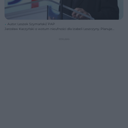
Autor: Leszek Szymański/ PAP
Jarosław Kaczyński o wotum nieufności dla Izabeli Leszczyny. Planuje
złożyć wniosek