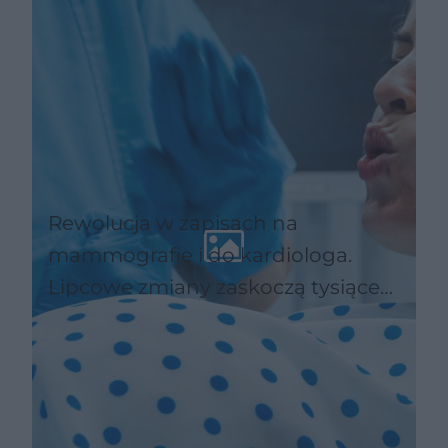
Rewolucja w zapisach na
mammografię i do kardiologa.
Lipcowe zmiany zaskoczą tysiące
pacjentów