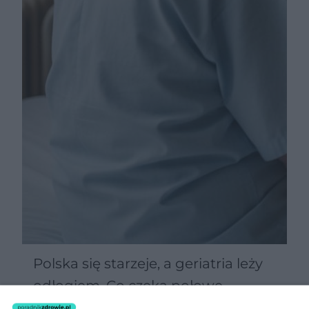
Polska się starzeje, a geriatria leży
odłogiem. Co czeka połowę
Polaków po 60-tce?