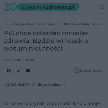
Polityka zdrowotna i e-zdrowie
PiS chce odwołać minister
zdrowia. Będzie wniosek o wotum nieufności
PiS chce odwołać minister
zdrowia. Będzie wniosek o
wotum nieufności
2024-11-05
14:48
Dodaj do Google
Źródło PAP
Kinga Goldstein
Jarosław Kaczyński zapowiedział, że planuje