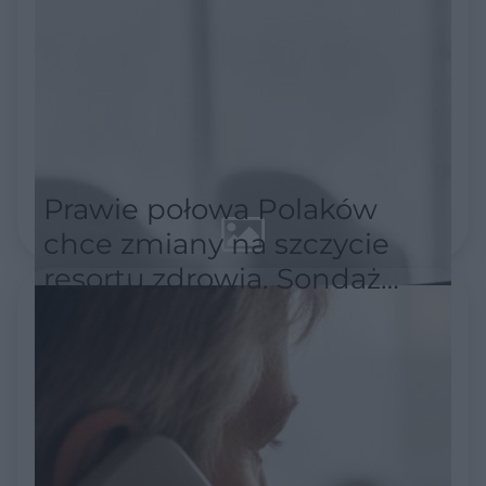
Prawie połowa Polaków
chce zmiany na szczycie
resortu zdrowia. Sondaż
pokazuje skalę
niezadowolenia