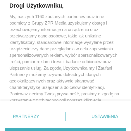
Drogi Użytkowniku,
Żaden utwór zamieszczony w serwisie nie może być powielany i
My, naszych 1160 zaufanych partnerów oraz inne
rozpowszechniany lub dalej rozpowszechniany w jakikolwiek sposób
(w tym także elektroniczny lub mechaniczny) na jakimkolwiek polu
podmioty z Grupy ZPR Media uzyskujemy dostęp i
eksploatacji w jakiejkolwiek formie, włącznie z umieszczaniem w
przechowujemy informacje na urządzeniu oraz
Internecie bez pisemnej zgody właściciela praw. Jakiekolwiek użycie
przetwarzamy dane osobowe, takie jak unikalne
lub wykorzystanie utworów w całości lub w części z naruszeniem
prawa, tzn. bez właściwej zgody, jest zabronione pod groźbą kary i
identyfikatory, standardowe informacje wysyłane przez
może być ścigane prawnie.
urządzenie czy dane przeglądania w celu zapewniania
spersonalizowanych reklam, wybór spersonalizowanych
treści, pomiar reklam i treści, badanie odbiorców oraz
ulepszanie usług. Za zgodą Użytkownika my i Zaufani
Partnerzy możemy używać dokładnych danych
geolokalizacyjnych oraz aktywnie skanować
charakterystykę urządzenia do celów identyfikacji.
O nas
Ponieważ cenimy Twoją prywatność, prosimy o zgodę na
korzystanie z tych technologii poprzez kliknięcie
Informacje prawne
„Akceptuję”. Zgoda jest dobrowolna i zawsze możesz ją
Nasze serwisy
zmienić/wycofać klikając przycisk ustawień prywatności
PARTNERZY
USTAWIENIA
znajdujący się w lewym dolnym rogu strony
. Niektóre
© 2026 Grupa ZPR Media
rodzaje przetwarzania danych nie wymagają zgody