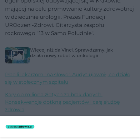
ogólnopolskiej odbywającej się w Krakowie,
mającej na celu promowanie kultury zdrowotnej
w dziedzinie urologii. Prezes Fundacji
UROdzeni-Zdrowi. Gitarzysta zespołu
rockowego "13 w Samo Południe".
Więcej niż da Vinci. Sprawdzamy, jak
działa nowy robot w onkologii
Płacili lekarzom "na słowo". Audyt ujawnił, co działo
się w stołecznym szpitalu
Kary do miliona złotych za brak danych.
Konsekwencje dotkną pacjentów i całą służbę
zdrowia
64 mln dawek i 5,5 mld zł zobowiązań. Polska
odwołuje się od wyroku w sprawie szczepionek