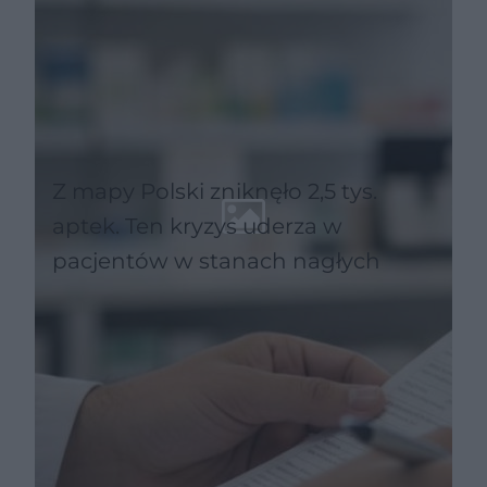
Z mapy Polski zniknęło 2,5 tys.
aptek. Ten kryzys uderza w
pacjentów w stanach nagłych