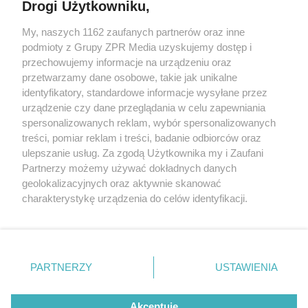
Drogi Użytkowniku,
Żaden utwór zamieszczony w serwisie nie może być powielany i
My, naszych 1162 zaufanych partnerów oraz inne
rozpowszechniany lub dalej rozpowszechniany w jakikolwiek sposób
podmioty z Grupy ZPR Media uzyskujemy dostęp i
(w tym także elektroniczny lub mechaniczny) na jakimkolwiek polu
eksploatacji w jakiejkolwiek formie, włącznie z umieszczaniem w
przechowujemy informacje na urządzeniu oraz
Internecie bez pisemnej zgody właściciela praw. Jakiekolwiek użycie
przetwarzamy dane osobowe, takie jak unikalne
lub wykorzystanie utworów w całości lub w części z naruszeniem
identyfikatory, standardowe informacje wysyłane przez
prawa, tzn. bez właściwej zgody, jest zabronione pod groźbą kary i
może być ścigane prawnie.
urządzenie czy dane przeglądania w celu zapewniania
spersonalizowanych reklam, wybór spersonalizowanych
treści, pomiar reklam i treści, badanie odbiorców oraz
ulepszanie usług. Za zgodą Użytkownika my i Zaufani
Partnerzy możemy używać dokładnych danych
geolokalizacyjnych oraz aktywnie skanować
charakterystykę urządzenia do celów identyfikacji.
O nas
Ponieważ cenimy Twoją prywatność, prosimy o zgodę na
korzystanie z tych technologii poprzez kliknięcie
Informacje prawne
„Akceptuję”. Zgoda jest dobrowolna i zawsze możesz ją
zmienić/wycofać klikając przycisk ustawień prywatności
Nasze serwisy
PARTNERZY
USTAWIENIA
znajdujący się w lewym dolnym rogu strony
. Niektóre
© 2026 Grupa ZPR Media
rodzaje przetwarzania danych nie wymagają zgody
Akceptuję
użytkownika, ale masz prawo sprzeciwić się takiemu