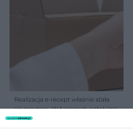
Realizacja e-recept właśnie stała
się prostsza. W tysiącach aptek leki
kupisz na nowych zasadach