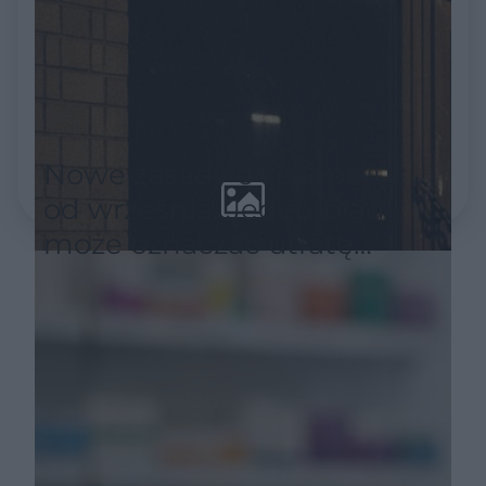
Nowe zasady e-recept już
od września. Jeden błąd
może oznaczać utratę
refundacji leku