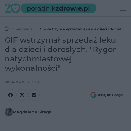
Farmacja
GIF wstrzymał sprzedaż leku dla dzieci i dorosłych.
"Rygor natychmiastowej wykonalności"
GIF wstrzymał sprzedaż leku
dla dzieci i dorosłych. "Rygor
natychmiastowej
wykonalności"
2024-07-18
7:19
Dodaj do Google
Magdalena Siraga