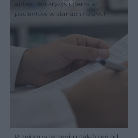
aptek. Ten kryzys uderza w
pacjentów w stanach nagłych
Przełom w leczeniu uzależnień od