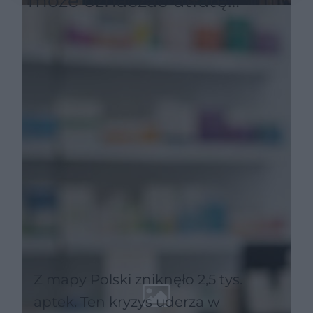
może oznaczać utratę
refundacji leku
Z mapy Polski zniknęło 2,5 tys.
aptek. Ten kryzys uderza w