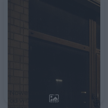
akredytacyjne stawiają je w
centrum uwagi
Nowe zasady e-recept już
od września. Jeden błąd