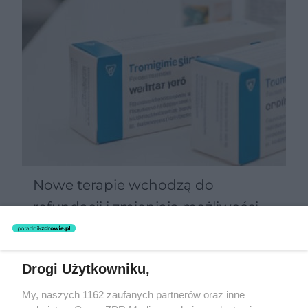
Nowe terapie wchodzą do
refundacji i zmieniają możliwości
leczenia. Chorzy na raka oraz
Parkinsona zyskują więcej opcji
Drogi Użytkowniku,
My, naszych 1162 zaufanych partnerów oraz inne