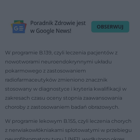
W programie B.139, czyli leczenia pacjentów z
nowotworami neuroendokrynnymi układu
pokarmowego z zastosowaniem
radiofarmaceutyków zmieniono znacznik
stosowany w diagnostyce i kryteria kwalifikacji w
zakresach czasu oceny stopnia zaawansowania
choroby z zastosowaniem badań obrazowych.
W programie lekowym B.155, czyli leczenia chorych
z nerwiakowłókniakami splotowatymi w przebiegu
neurofibromatozy typu 1 (NF1), wydłużono okres