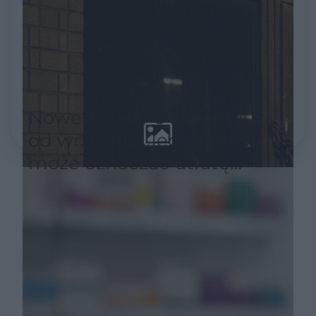
Nowe zasady e-recept już
od września. Jeden błąd
może oznaczać utratę
refundacji leku