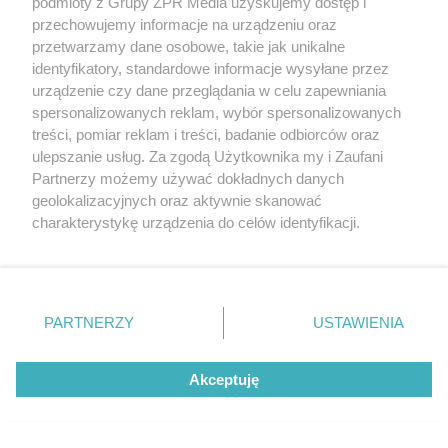
podmioty z Grupy ZPR Media uzyskujemy dostęp i
przechowujemy informacje na urządzeniu oraz
przetwarzamy dane osobowe, takie jak unikalne
identyfikatory, standardowe informacje wysyłane przez
urządzenie czy dane przeglądania w celu zapewniania
spersonalizowanych reklam, wybór spersonalizowanych
treści, pomiar reklam i treści, badanie odbiorców oraz
ulepszanie usług. Za zgodą Użytkownika my i Zaufani
Partnerzy możemy używać dokładnych danych
geolokalizacyjnych oraz aktywnie skanować
charakterystykę urządzenia do celów identyfikacji.
Ponieważ cenimy Twoją prywatność, prosimy o zgodę na
korzystanie z tych technologii poprzez kliknięcie
„Akceptuję”. Zgoda jest dobrowolna i zawsze możesz ją
zmienić/wycofać klikając przycisk ustawień prywatności
PARTNERZY
USTAWIENIA
znajdujący się w lewym dolnym rogu strony
. Niektóre
rodzaje przetwarzania danych nie wymagają zgody
Akceptuję
użytkownika, ale masz prawo sprzeciwić się takiemu
przetwarzaniu. Preferencje będą miały zastosowanie tylko
na tej witrynie.