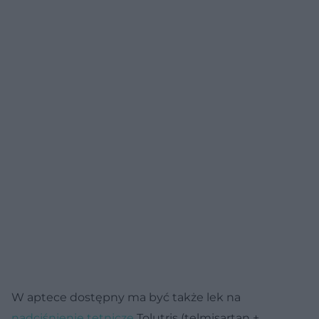
W aptece dostępny ma być także lek na
nadciśnienie tętnicze
Tolutris (telmisartan +