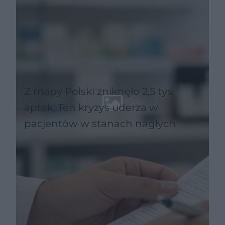
Z mapy Polski zniknęło 2,5 tys.
aptek. Ten kryzys uderza w
pacjentów w stanach nagłych