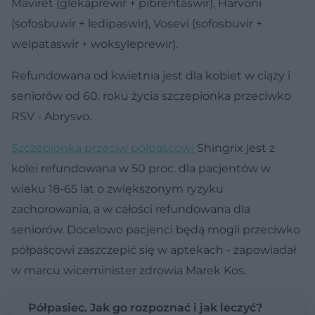
Maviret (glekaprewir + pibrentaswir), Harvoni
(sofosbuwir + ledipaswir), Vosevi (sofosbuvir +
welpataswir + woksyleprewir).
Refundowana od kwietnia jest dla kobiet w ciąży i
seniorów od 60. roku życia szczepionka przeciwko
RSV - Abrysvo.
Szczepionka przeciw półpaścowi
Shingrix jest z
kolei refundowana w 50 proc. dla pacjentów w
wieku 18-65 lat o zwiększonym ryzyku
zachorowania, a w całości refundowana dla
seniorów. Docelowo pacjenci będą mogli przeciwko
półpaścowi zaszczepić się w aptekach - zapowiadał
w marcu wiceminister zdrowia Marek Kos.
Półpasiec. Jak go rozpoznać i jak leczyć?