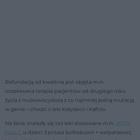
Refundacją od kwietnia jest objęta m.in.
oczekiwana terapia pacjentów od drugiego roku
życia z mukowiscydozą z co najmniej jedną mutacją
w genie – chodzi o leki Kalydeco i Kaftrio.
Na liście znalazły się też leki stosowane m.in.
WZW
typu C
u dzieci: Epclusa (sofosbuwir + welpataswir),