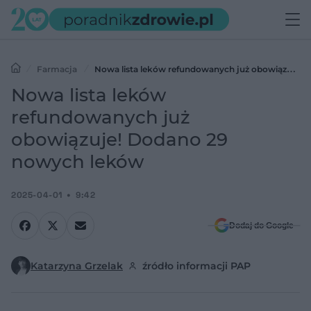
Farmacja
Nowa lista leków refundowanych już obowiązuje!
Dodano 29 nowych leków
Nowa lista leków
refundowanych już
obowiązuje! Dodano 29
nowych leków
2025-04-01
9:42
Dodaj do Google
Katarzyna Grzelak
źródło informacji PAP