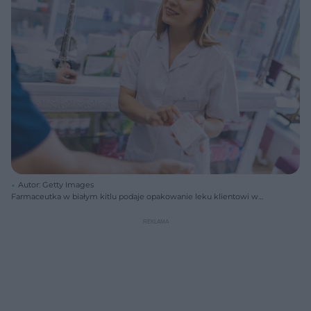
Autor: Getty Images
Farmaceutka w białym kitlu podaje opakowanie leku klientowi w
aptece. Uśmiechnięta kobieta z brązowymi włosami obsługuje
mężczyznę przy ladzie, z półkami pełnymi medykamentów w tle.
Artykuł o tym, jak kupić leki bez podawania PESEL-u, dostępny jest na
Poradnik Zdrowie.