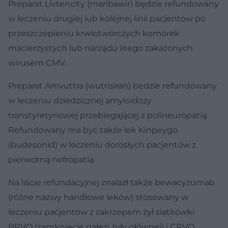
Preparat Livtencity (maribawir) będzie refundowany
w leczeniu drugiej lub kolejnej linii pacjentów po
przeszczepieniu krwiotwórczych komórek
macierzystych lub narządu litego zakażonych
wirusem CMV.
Preparat Amvuttra (wutrisiran) będzie refundowany
w leczeniu dziedzicznej amyloidozy
transtyretynowej przebiegającej z polineuropatią.
Refundowany ma być także lek Kinpeygo
(budesonid) w leczeniu dorosłych pacjentów z
pierwotną nefropatią.
Na liście refundacyjnej znalazł także bewacyzumab
(różne nazwy handlowe leków) stosowany w
leczeniu pacjentów z zakrzepem żył siatkówki
BRVO (zamknięcie gałęzi żyły głównej) i CRVO