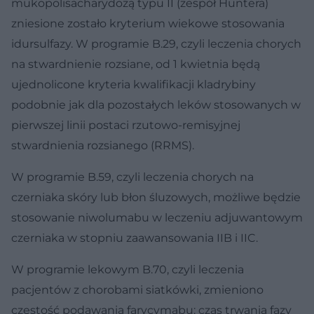
mukopolisacharydozą typu II (zespół Huntera)
zniesione zostało kryterium wiekowe stosowania
idursulfazy. W programie B.29, czyli leczenia chorych
na stwardnienie rozsiane, od 1 kwietnia będą
ujednolicone kryteria kwalifikacji kladrybiny
podobnie jak dla pozostałych leków stosowanych w
pierwszej linii postaci rzutowo-remisyjnej
stwardnienia rozsianego (RRMS).
W programie B.59, czyli leczenia chorych na
czerniaka skóry lub błon śluzowych, możliwe będzie
stosowanie niwolumabu w leczeniu adjuwantowym
czerniaka w stopniu zaawansowania IIB i IIC.
W programie lekowym B.70, czyli leczenia
pacjentów z chorobami siatkówki, zmieniono
częstość podawania farycymabu: czas trwania fazy