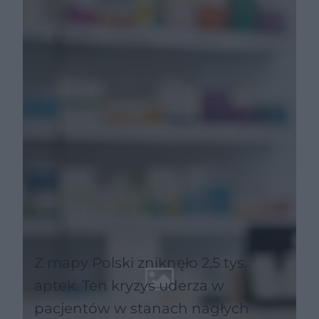
refundacji leku
Z mapy Polski zniknęło 2,5 tys.
aptek. Ten kryzys uderza w
pacjentów w stanach nagłych