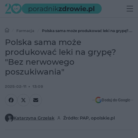
Farmacja
Polska sama może produkować leki na grypę?
"Bez nerwowego poszukiwania"
Polska sama może
produkować leki na grypę?
"Bez nerwowego
poszukiwania"
2025-02-11
13:09
Dodaj do Google
Katarzyna Grzelak
Źródło: PAP, opolskie.pl