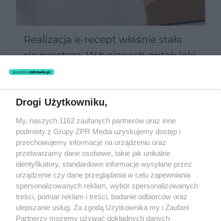
Realizacja e-recept właśnie stała
się prostsza. W tysiącach aptek leki
kupisz na nowych zasadach
Drogi Użytkowniku,
Żaden utwór zamieszczony w serwisie nie może być powielany i
My, naszych 1162 zaufanych partnerów oraz inne
rozpowszechniany lub dalej rozpowszechniany w jakikolwiek sposób
(w tym także elektroniczny lub mechaniczny) na jakimkolwiek polu
podmioty z Grupy ZPR Media uzyskujemy dostęp i
eksploatacji w jakiejkolwiek formie, włącznie z umieszczaniem w
przechowujemy informacje na urządzeniu oraz
Internecie bez pisemnej zgody właściciela praw. Jakiekolwiek użycie
przetwarzamy dane osobowe, takie jak unikalne
lub wykorzystanie utworów w całości lub w części z naruszeniem
prawa, tzn. bez właściwej zgody, jest zabronione pod groźbą kary i
identyfikatory, standardowe informacje wysyłane przez
może być ścigane prawnie.
urządzenie czy dane przeglądania w celu zapewniania
spersonalizowanych reklam, wybór spersonalizowanych
treści, pomiar reklam i treści, badanie odbiorców oraz
ulepszanie usług. Za zgodą Użytkownika my i Zaufani
Partnerzy możemy używać dokładnych danych