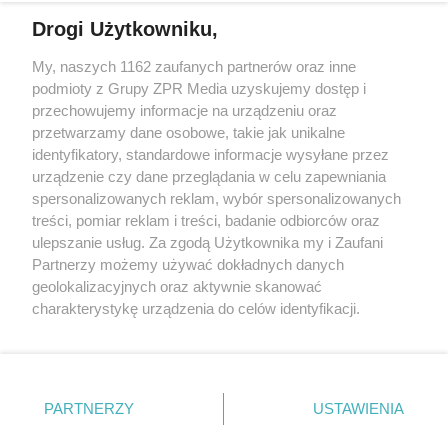
Drogi Użytkowniku,
Żaden utwór zamieszczony w serwisie nie może być powielany i
My, naszych 1162 zaufanych partnerów oraz inne
rozpowszechniany lub dalej rozpowszechniany w jakikolwiek sposób
podmioty z Grupy ZPR Media uzyskujemy dostęp i
(w tym także elektroniczny lub mechaniczny) na jakimkolwiek polu
eksploatacji w jakiejkolwiek formie, włącznie z umieszczaniem w
przechowujemy informacje na urządzeniu oraz
Internecie bez pisemnej zgody właściciela praw. Jakiekolwiek użycie
przetwarzamy dane osobowe, takie jak unikalne
lub wykorzystanie utworów w całości lub w części z naruszeniem
identyfikatory, standardowe informacje wysyłane przez
prawa, tzn. bez właściwej zgody, jest zabronione pod groźbą kary i
może być ścigane prawnie.
urządzenie czy dane przeglądania w celu zapewniania
spersonalizowanych reklam, wybór spersonalizowanych
treści, pomiar reklam i treści, badanie odbiorców oraz
ulepszanie usług. Za zgodą Użytkownika my i Zaufani
Partnerzy możemy używać dokładnych danych
geolokalizacyjnych oraz aktywnie skanować
charakterystykę urządzenia do celów identyfikacji.
O nas
Ponieważ cenimy Twoją prywatność, prosimy o zgodę na
korzystanie z tych technologii poprzez kliknięcie
Informacje prawne
„Akceptuję”. Zgoda jest dobrowolna i zawsze możesz ją
zmienić/wycofać klikając przycisk ustawień prywatności
Nasze serwisy
PARTNERZY
USTAWIENIA
znajdujący się w lewym dolnym rogu strony
. Niektóre
© 2026 Grupa ZPR Media
rodzaje przetwarzania danych nie wymagają zgody