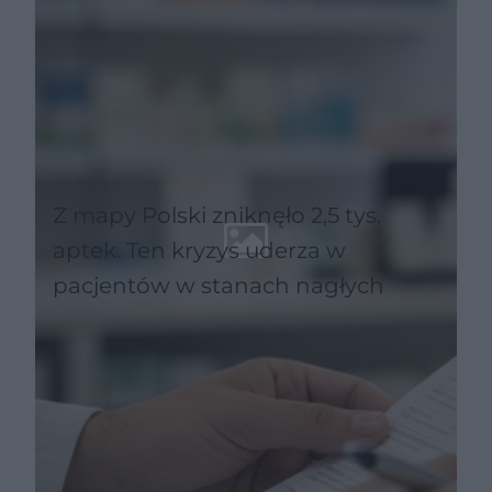
Z mapy Polski zniknęło 2,5 tys.
aptek. Ten kryzys uderza w
pacjentów w stanach nagłych