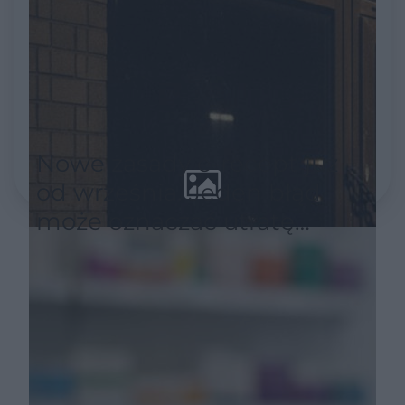
Nowe zasady e-recept już
od września. Jeden błąd
może oznaczać utratę
refundacji leku