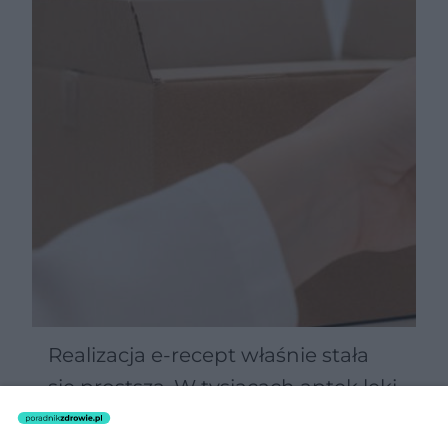
Realizacja e-recept właśnie stała
się prostsza. W tysiącach aptek leki
kupisz na nowych zasadach