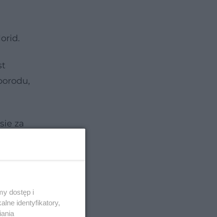
orid.
st
porodu,
sie za
ienia
y dostęp i
lne identyfikatory,
iania