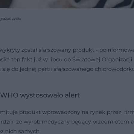
grażać życiu
ykryty został sfałszowany produkt - poinformow
iła ten fakt już w lipcu do Światowej Organizacji
 się do jednej partii sfałszowanego chlorowodork
. WHO wystosowało alert
imituje produkt wprowadzony na rynek przez fir
zili, że wyrób medyczny będący przedmiotem al
ez nich samych.