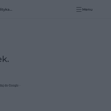
lityka
Menu
rowotna i e-
rowie
ek.
daj do Google