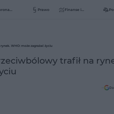
hrona
Prawo
Finanse i
Po
owia
zarządzanie
zd
zd
na rynek. WHO: może zagrażać życiu
rzeciwbólowy trafił na ryn
yciu
Do