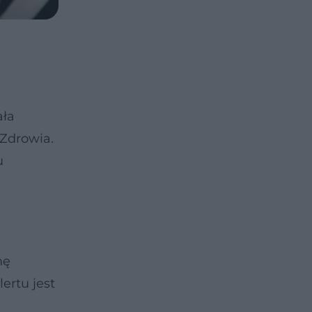
ała
 Zdrowia.
u
mę
ertu jest