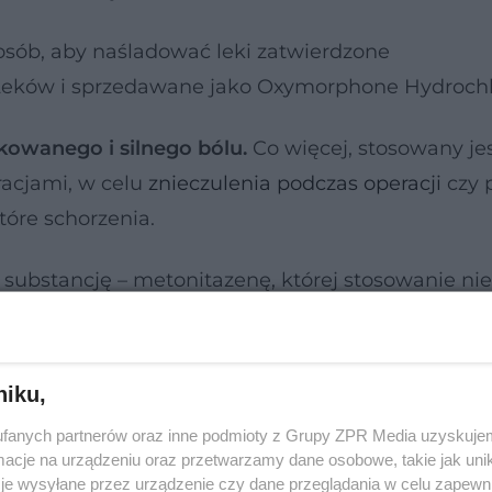
osób, aby naśladować leki zatwierdzone
 Leków i sprzedawane jako Oxymorphone Hydrochl
rkowanego i silnego bólu.
Co więcej, stosowany je
racjami, w celu
znieczulenia podczas operacji
czy 
tóre schorzenia.
substancję – metonitazenę, której stosowanie nie
zystko przez wysokie prawdopodobieństwo wystąp
niu niewielkich dawek.
niku,
 z pamięcią, silny ból. Tak może
fanych partnerów oraz inne podmioty z Grupy ZPR Media uzyskujem
bardziej tajemniczych chorób
cje na urządzeniu oraz przetwarzamy dane osobowe, takie jak unika
je wysyłane przez urządzenie czy dane przeglądania w celu zapewn