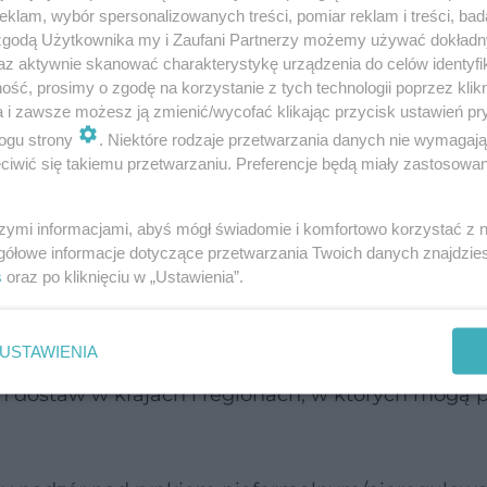
klam, wybór spersonalizowanych treści, pomiar reklam i treści, bad
ałe dawki mogą zaszkodzić
 zgodą Użytkownika my i Zaufani Partnerzy możemy używać dokład
az aktywnie skanować charakterystykę urządzenia do celów identyfi
ść, prosimy o zgodę na korzystanie z tych technologii poprzez klikn
yczny lek opioidowy.
Nie ma on oficjalnie uznane
a i zawsze możesz ją zmienić/wycofać klikając przycisk ustawień pr
 czy terapeutycznego.
Co więcej, objęty jest
ogu strony
. Niektóre rodzaje przetwarzania danych nie wymagaj
iwić się takiemu przetwarzaniu. Preferencje będą miały zastosowanie
ykazu I - zgodnie z zaleceniami
Komitetu Ekspe
szymi informacjami, abyś mógł świadomie i komfortowo korzystać z
gółowe informacje dotyczące przetwarzania Twoich danych znajdzi
aniami niepożądanymi takimi, jak
depresja odde
s
oraz po kliknięciu w „Ustawienia”.
owanie tej substancji może być śmiertelne.
USTAWIENIA
pioidy
. Organizacja poinformowała, że WHO zalec
 dostaw w krajach i regionach, w których mogą 