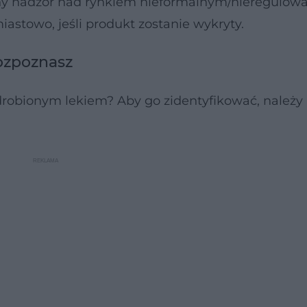
ony nadzór nad rynkiem nieformalnym/nieregulow
towo, jeśli produkt zostanie wykryty.
rozpoznasz
drobionym lekiem? Aby go zidentyfikować, należy