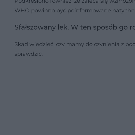
Podkreślono również, że zaleca się wzmoż
WHO powinno być poinformowane natychmias
Sfałszowany lek. W ten sposób go 
Skąd wiedzieć, czy mamy do czynienia z po
sprawdzić: