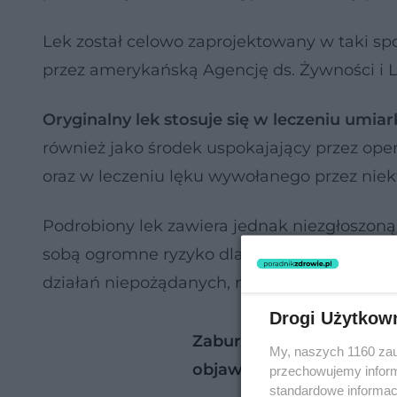
Lek został celowo zaprojektowany w taki sp
przez amerykańską Agencję ds. Żywności i
Oryginalny lek stosuje się w leczeniu umia
również jako środek uspokajający przez ope
oraz w leczeniu lęku wywołanego przez niek
Podrobiony lek zawiera jednak niezgłoszoną 
sobą ogromne ryzyko dla zdrowia ludzi. Ws
działań niepożądanych, nawet przy stosowa
Drogi Użytkow
Zaburzenia snu, problemy
My, naszych 1160 zau
objawiać się jedna z naj
przechowujemy informa
standardowe informac