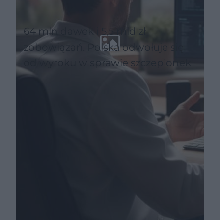
64 mln dawek i 5,5 mld zł
zobowiązań. Polska odwołuje się
od wyroku w sprawie szczepionek