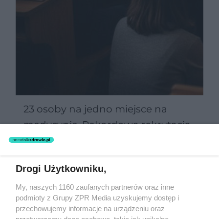
23 osoby na jedno miejsce na
medycynie. Rekordowa rekrutacja
odsłania problem polskiej ochrony
zdrowia
Drogi Użytkowniku,
Żaden utwór zamieszczony w serwisie nie może być powielany i
My, naszych 1160 zaufanych partnerów oraz inne
rozpowszechniany lub dalej rozpowszechniany w jakikolwiek sposób
podmioty z Grupy ZPR Media uzyskujemy dostęp i
(w tym także elektroniczny lub mechaniczny) na jakimkolwiek polu
eksploatacji w jakiejkolwiek formie, włącznie z umieszczaniem w
przechowujemy informacje na urządzeniu oraz
Internecie bez pisemnej zgody właściciela praw. Jakiekolwiek użycie