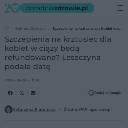
Ochrona Zdrowia
Szczepienia na krztusiec dla kobiet w ciąży
będą refundowane? Leszczyna podała datę
Szczepienia na krztusiec dla
kobiet w ciąży będą
refundowane? Leszczyna
podała datę
2024-08-28
11:36
Dodaj do Google
Katarzyna Florencka
Źródło: PAP, opolskie.pl