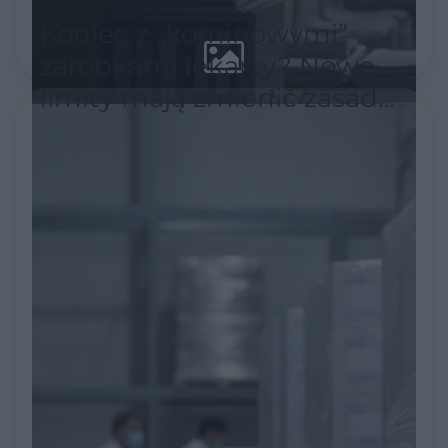
Koniec z „kominowymi”
zarobkami lekarzy? Nowe
limity mają zmienić zasady
w ochronie zdrowia