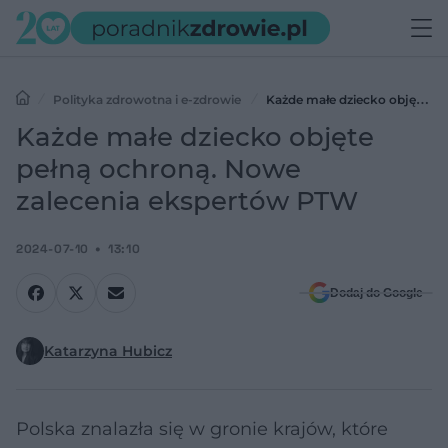
Polityka zdrowotna i e-zdrowie
Każde małe dziecko objęte
pełną ochroną. Nowe zalecenia ekspertów PTW
Każde małe dziecko objęte
pełną ochroną. Nowe
zalecenia ekspertów PTW
2024-07-10
13:10
Dodaj do Google
Katarzyna Hubicz
Polska znalazła się w gronie krajów, które