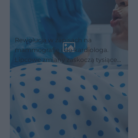
Rewolucja w zapisach na
mammografię i do kardiologa.
Lipcowe zmiany zaskoczą tysiące
pacjentów