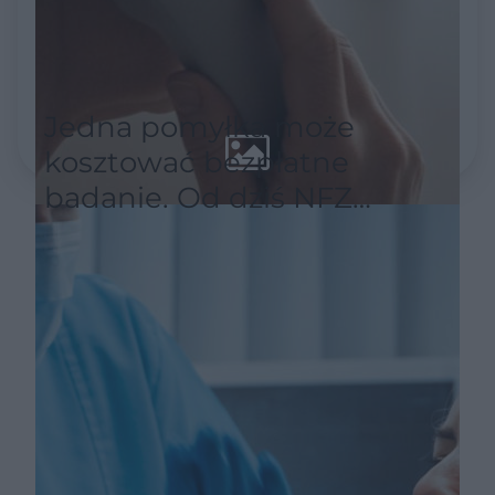
Jedna pomyłka może
kosztować bezpłatne
badanie. Od dziś NFZ
wymaga nowego sposobu
zapisów