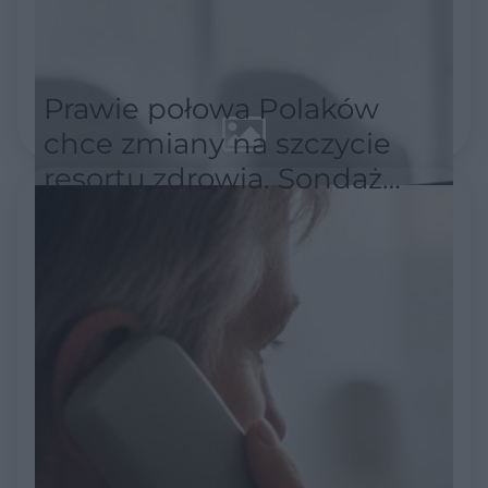
Prawie połowa Polaków
chce zmiany na szczycie
resortu zdrowia. Sondaż
pokazuje skalę
niezadowolenia