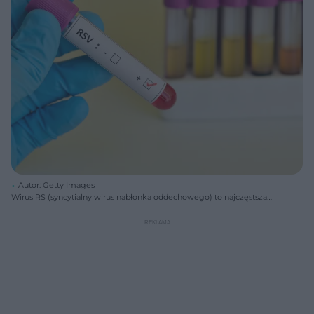
Autor: Getty Images
Wirus RS (syncytialny wirus nabłonka oddechowego) to najczęstsza
przyczyna ciężkich infekcji dolnych dróg oddechowych u niemowląt
do 1. roku życia