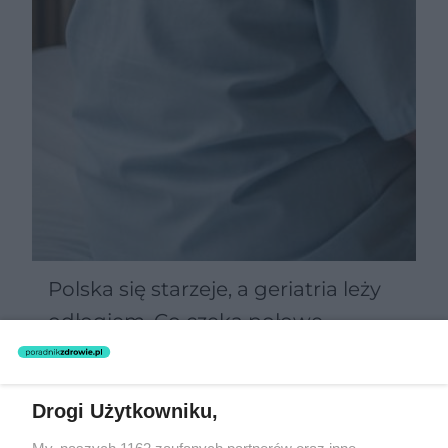
Polska się starzeje, a geriatria leży
odłogiem. Co czeka połowę
Polaków po 60-tce?
Drogi Użytkowniku,
Żaden utwór zamieszczony w serwisie nie może być powielany i