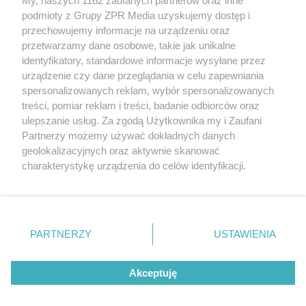
My, naszych 1162 zaufanych partnerów oraz inne
rozpowszechniany lub dalej rozpowszechniany w jakikolwiek sposób
podmioty z Grupy ZPR Media uzyskujemy dostęp i
(w tym także elektroniczny lub mechaniczny) na jakimkolwiek polu
eksploatacji w jakiejkolwiek formie, włącznie z umieszczaniem w
przechowujemy informacje na urządzeniu oraz
Internecie bez pisemnej zgody właściciela praw. Jakiekolwiek użycie
przetwarzamy dane osobowe, takie jak unikalne
lub wykorzystanie utworów w całości lub w części z naruszeniem
identyfikatory, standardowe informacje wysyłane przez
prawa, tzn. bez właściwej zgody, jest zabronione pod groźbą kary i
może być ścigane prawnie.
urządzenie czy dane przeglądania w celu zapewniania
spersonalizowanych reklam, wybór spersonalizowanych
treści, pomiar reklam i treści, badanie odbiorców oraz
ulepszanie usług. Za zgodą Użytkownika my i Zaufani
Partnerzy możemy używać dokładnych danych
geolokalizacyjnych oraz aktywnie skanować
charakterystykę urządzenia do celów identyfikacji.
O nas
Ponieważ cenimy Twoją prywatność, prosimy o zgodę na
korzystanie z tych technologii poprzez kliknięcie
Informacje prawne
„Akceptuję”. Zgoda jest dobrowolna i zawsze możesz ją
zmienić/wycofać klikając przycisk ustawień prywatności
Nasze serwisy
PARTNERZY
USTAWIENIA
znajdujący się w lewym dolnym rogu strony
. Niektóre
© 2026 Grupa ZPR Media
rodzaje przetwarzania danych nie wymagają zgody
Akceptuję
użytkownika, ale masz prawo sprzeciwić się takiemu
przetwarzaniu. Preferencje będą miały zastosowanie tylko
na tej witrynie.