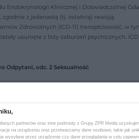
u Endokrynologii Klinicznej i Doświadczalnej Gd
godnie z jedenastą (tj. ostatnią) rewizją
blemów Zdrowotnych (ICD-11) transpłciowość, w t
ostały usunięte z listy zaburzeń psychicznych. ICD
o Odpytani, odc. 2 Seksualność
osoby z niezgodnością płciową muszą wykazywać 
ę, by osoby cis-płciowe (cis-płciowość to spójność
tożsamością płciową – PAP) wykazywały objawy dys
niku,
sze wykluczyć obecność ciężkich zaburzeń psychi
fanych partnerów oraz inne podmioty z Grupy ZPR Media uzyskujem
cje na urządzeniu oraz przetwarzamy dane osobowe, takie jak unika
je wysyłane przez urządzenie czy dane przeglądania w celu zapewn