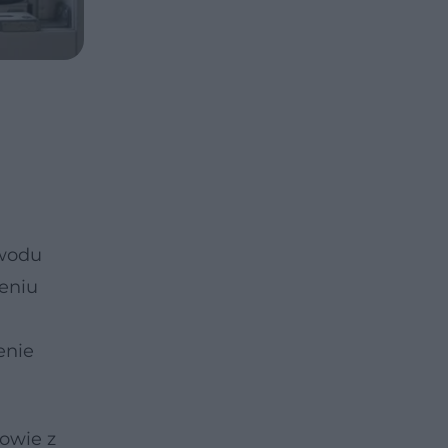
owodu
zeniu
enie
owie z