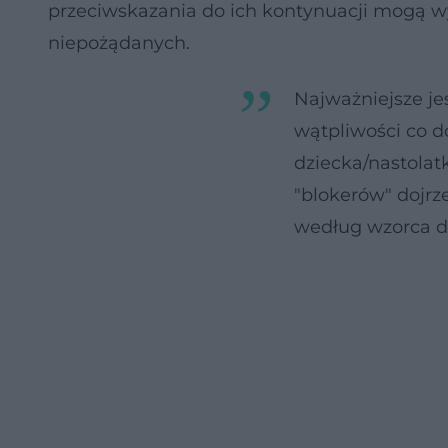
przeciwskazania do ich kontynuacji mogą w
niepożądanych.
Najważniejsze je
wątpliwości co d
dziecka/nastolat
"blokerów" dojrz
według wzorca dl