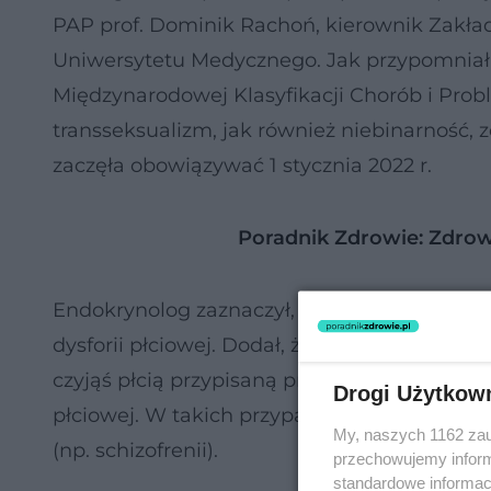
PAP prof. Dominik Rachoń, kierownik Zakład
Uniwersytetu Medycznego. Jak przypomniał, z
Międzynarodowej Klasyfikacji Chorób i Pro
transseksualizm, jak również niebinarność, z
zaczęła obowiązywać 1 stycznia 2022 r.
Poradnik Zdrowie: Zdrow
Endokrynolog zaznaczył, że nie wszystkie 
dysforii płciowej. Dodał, że rzadko zdarza si
czyjąś płcią przypisaną przy narodzinach a 
Drogi Użytkow
płciowej. W takich przypadkach należy zaw
My, naszych 1162 zau
(np. schizofrenii).
przechowujemy informa
standardowe informac