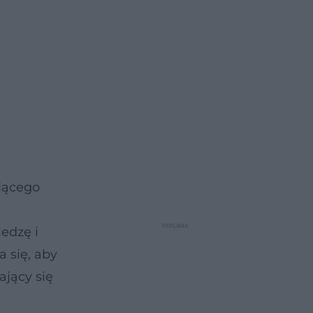
ającego
iedzę i
 się, aby
ający się