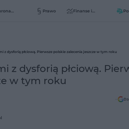
hrona
Prawo
Finanse i
Po
owia
zarządzanie
zd
zd
i z dysforią płciową. Pierwsze polskie zalecenia jeszcze w tym roku
i z dysforią płciową. Pier
cze w tym roku
Do
l