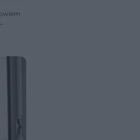
drowiem
–