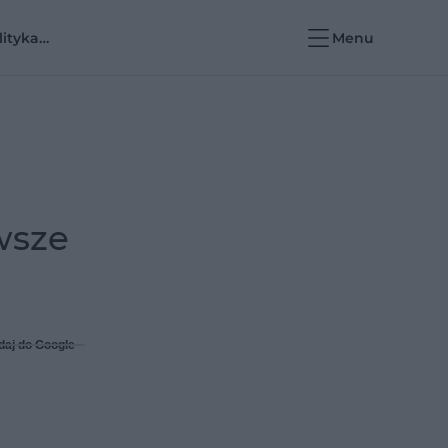
lityka
Menu
rowotna i e-
rowie
wsze
daj do Google