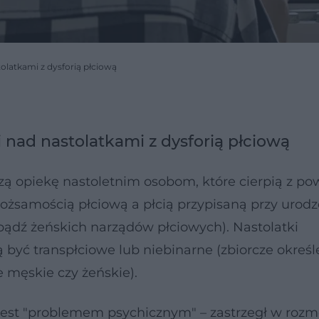
tolatkami z dysforią płciową
i nad nastolatkami z dysforią płciową
pszą opiekę nastoletnim osobom, które cierpią z p
 tożsamością płciową a płcią przypisaną przy urod
ądź żeńskich narządów płciowych). Nastolatki
być transpłciowe lub niebinarne (zbiorcze określ
e męskie czy żeńskie).
 jest "problemem psychicznym" – zastrzegł w rozm