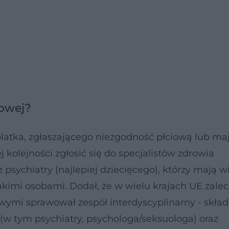
iowej?
tolatka, zgłaszającego niezgodność płciową lub m
j kolejności zgłosić się do specjalistów zdrowia
 psychiatry (najlepiej dziecięcego), którzy mają w
imi osobami. Dodał, że w wielu krajach UE zaleca
wymi sprawował zespół interdyscyplinarny - skład
(w tym psychiatry, psychologa/seksuologa) oraz