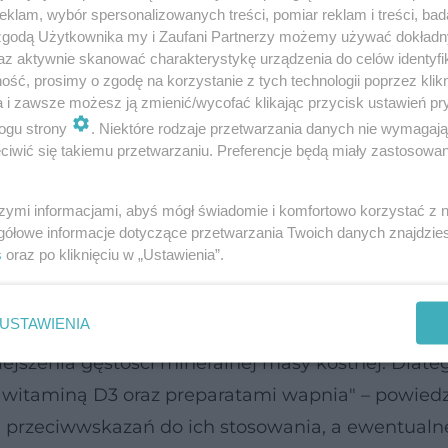
klam, wybór spersonalizowanych treści, pomiar reklam i treści, bad
y transpłciowe najczęściej zaczynają
 zgodą Użytkownika my i Zaufani Partnerzy możemy używać dokład
wów dysforii płciowej wraz z
az aktywnie skanować charakterystykę urządzenia do celów identyfi
ść, prosimy o zgodę na korzystanie z tych technologii poprzez klikn
jrzewania płciowego
a i zawsze możesz ją zmienić/wycofać klikając przycisk ustawień pr
ogu strony
. Niektóre rodzaje przetwarzania danych nie wymagaj
się rozpocząć w różnym wieku, czasem dość wcześn
iwić się takiemu przetwarzaniu. Preferencje będą miały zastosowanie
ż postawić rozpoznanie niezgodności płciowej, za
padku wątpliwości jest to optymalny czas, aby z
szymi informacjami, abyś mógł świadomie i komfortowo korzystać z
gółowe informacje dotyczące przetwarzania Twoich danych znajdzi
liwia dalszą obserwację dziecka/nastolatka.
s
oraz po kliknięciu w „Ustawienia”.
występują bardzo rzadko, a należą do nich: uderz
USTAWIENIA
. W przypadku długotrwałego ich stosowania, tj. d
niejszenia gęstości mineralnej masy kostnej. Dlat
 witaminą D3 oraz preparatami wapnia" – powiedz
h przeciwwskazań do ich stosowania, a ewentualn