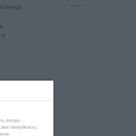
ańskiego
ym
-11
objawy
 pomiędzy
forii
cznych
y dostęp i
lne identyfikatory,
iania