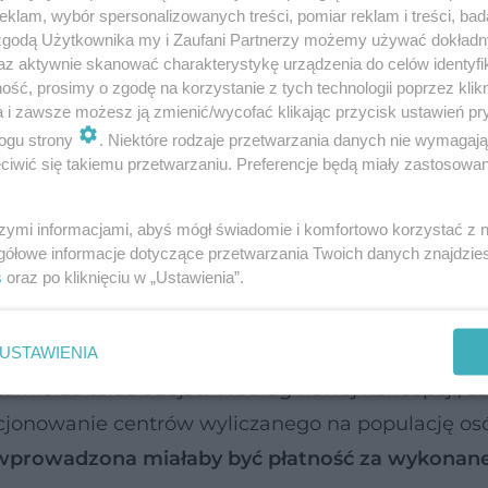
klam, wybór spersonalizowanych treści, pomiar reklam i treści, bad
wia psychicznego (CZP), które ma pod opieką zde
 zgodą Użytkownika my i Zaufani Partnerzy możemy używać dokład
az aktywnie skanować charakterystykę urządzenia do celów identyfi
 otrzymuje ono na swoje działanie zryczałtowany
ść, prosimy o zgodę na korzystanie z tych technologii poprzez klikn
iadczeń zostało wykonanych (porad, konsultacji itd.)
a i zawsze możesz ją zmienić/wycofać klikając przycisk ustawień pr
 na elastyczność w zarządzaniu i przeciwdziała l
ogu strony
. Niektóre rodzaje przetwarzania danych nie wymagaj
iwić się takiemu przetwarzaniu. Preferencje będą miały zastosowanie
takich centrów.
szymi informacjami, abyś mógł świadomie i komfortowo korzystać z
gółowe informacje dotyczące przetwarzania Twoich danych znajdzi
ny chorego wraca do okresu dzieciństwa"
s
oraz po kliknięciu w „Ustawienia”.
 psychiatrycznej
USTAWIENIA
amierza teraz odejść. Według nowej koncepcji, z
kcjonowanie centrów wyliczanego na populację os
wprowadzona miałaby być płatność za wykonan