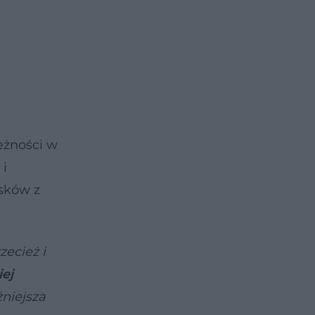
eżności w
 i
sków z
zecież i
iej
żniejsza