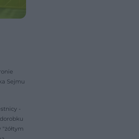
ronie
łka Sejmu
tnicy -
ć dorobku
w "żółtym
na