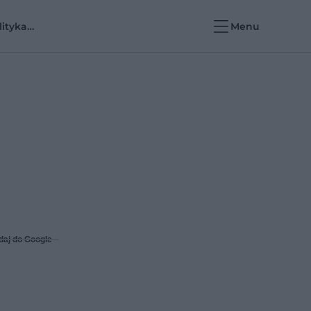
lityka
Menu
rowotna i e-
rowie
daj do Google