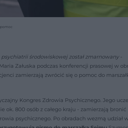
 o pomoc
 psychiatrii środowiskowej został zmarnowany
-
 Maria Załuska podczas konferencji prasowej w ob
cjenci zamierzają zwrócić się o pomoc do marsza
czajny Kongres Zdrowia Psychicznego. Jego uczes
mie ok. 800 osób z całego kraju - zamierzają broni
 zdrowia psychicznego. Po obradach wezmą udział 
przygotowują pismo do marszałka Sejmu
Szymo