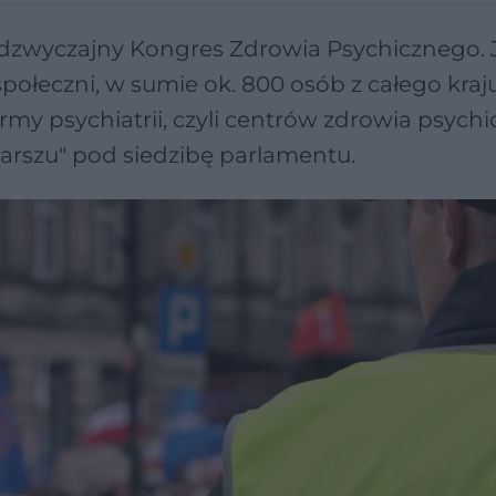
adzwyczajny Kongres Zdrowia Psychicznego.
 społeczni, w sumie ok. 800 osób z całego kraju
rmy psychiatrii, czyli centrów zdrowia psych
rszu" pod siedzibę parlamentu.