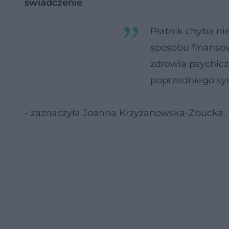
świadczenie
.
Płatnik chyba ni
sposobu finansow
zdrowia psychic
poprzedniego s
- zaznaczyła Joanna Krzyżanowska-Zbucka.