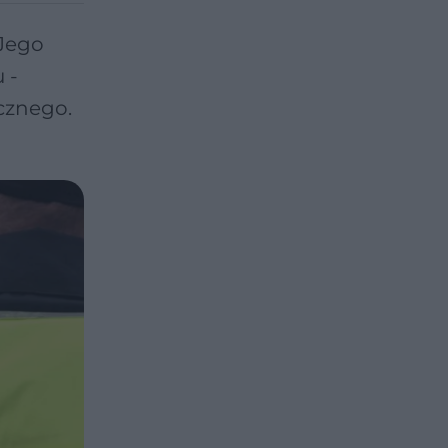
 Jego
 -
icznego.