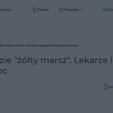
hrona
Prawo
Finanse i
Po
owia
zarządzanie
zd
zd
ie "żółty marsz". Lekarze i pacjenci proszą o pomoc
e "żółty marsz". Lekarze i
oc
Do