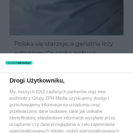
Polska się starzeje, a geriatria leży
odłogiem. Co czeka połowę
Polaków po 60-tce?
Drogi Użytkowniku,
Żaden utwór zamieszczony w serwisie nie może być powielany i
My, naszych 1162 zaufanych partnerów oraz inne
rozpowszechniany lub dalej rozpowszechniany w jakikolwiek sposób
podmioty z Grupy ZPR Media uzyskujemy dostęp i
(w tym także elektroniczny lub mechaniczny) na jakimkolwiek polu
eksploatacji w jakiejkolwiek formie, włącznie z umieszczaniem w
przechowujemy informacje na urządzeniu oraz
Internecie bez pisemnej zgody właściciela praw. Jakiekolwiek użycie
przetwarzamy dane osobowe, takie jak unikalne
lub wykorzystanie utworów w całości lub w części z naruszeniem
identyfikatory, standardowe informacje wysyłane przez
prawa, tzn. bez właściwej zgody, jest zabronione pod groźbą kary i
może być ścigane prawnie.
urządzenie czy dane przeglądania w celu zapewniania
spersonalizowanych reklam, wybór spersonalizowanych