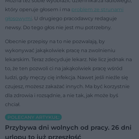
Można też sobie wyobrazić dziennikarza radiowego,
który operuje głosem i ma
problem ze strunami
głosowymi
. U drugiego pracodawcy redaguje
newsy. Do tego głos nie jest mu potrzebny.
Obecnie przepisy na to nie pozwalają, by
wykonywać jakąkolwiek pracę na zwolnieniu
lekarskim. Teraz zdecyduje lekarz. Nie licz jednak na
to, że ten pozwoli ci na jakąkolwiek pracę wśród
ludzi, gdy męczy cię infekcja. Nawet jeśli nieźle się
czujesz, możesz zakażać innych. Ma być korzystnie
dla zdrowia i rozsądnie, a nie tak, jak może byś
chciał.
POLECANY ARTYKUŁ:
Przybywa dni wolnych od pracy. 26 dni
urlopu to już przeszłość