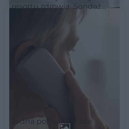
resortu zdrowia. Sondaż
pokazuje skalę
niezadowolenia
Jedna pomyłka może