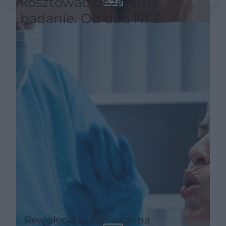
kosztować bezpłatne
badanie. Od dziś NFZ
wymaga nowego sposobu
zapisów
Rewolucja w zapisach na