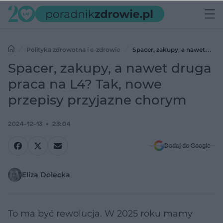
Polityka zdrowotna i e-zdrowie
Spacer, zakupy, a nawet
druga praca na L4? Tak, nowe przepisy przyjazne chorym
Spacer, zakupy, a nawet druga
praca na L4? Tak, nowe
przepisy przyjazne chorym
2024-12-13
23:04
Dodaj do Google
Eliza Dolecka
To ma być rewolucja. W 2025 roku mamy