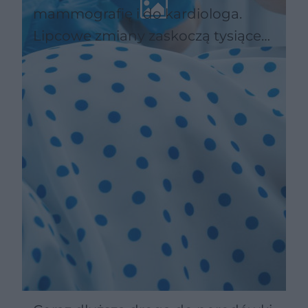
mammografię i do kardiologa.
Lipcowe zmiany zaskoczą tysiące
pacjentów