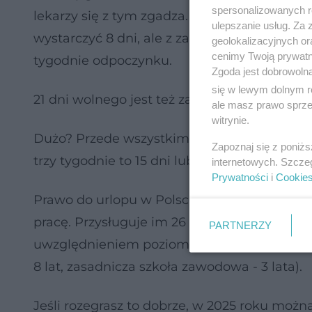
spersonalizowanych re
lekarzy się z tym zgadza. Związek Psychol
ulepszanie usług. Za
wystarczyć 8 dni, ale z zastrzeżeniem, że u
geolokalizacyjnych or
cenimy Twoją prywatno
tygodnie odpoczynku.
Zgoda jest dobrowoln
się w lewym dolnym r
21 dni wolnego jest też zalecane podczas le
ale masz prawo sprzec
witrynie.
Dużo? Przede wszystkim trzeba pamiętać, że
Zapoznaj się z poniż
trzy tygodnie to 15 dni lub mniej, bo liczą się
internetowych. Szcze
Prywatności
i
Cookie
Prawo do urlopu w Polsce niezmiennie maj
pracę. Przysługuje im 26 lub 20 dni urlopu. Kr
PARTNERZY
uwzględnieniem poziomu wykształcenia (prz
8 lat, zasadnicza szkoła zawodowa - 3 lata).
Jeśli rozegrasz to dobrze, w 2025 roku moż