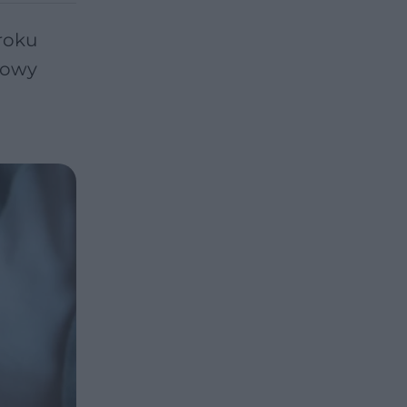
roku
rdowy