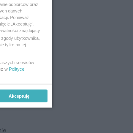
anie odbiorców oraz
nych danych
trzy
kacji. Ponieważ
ięcie „Akceptuję”.
ywatności znajdujący
ą zgody użytkownika,
 tylko na tej
urlopu, a
 naszych serwisów
esz w
Polityce
at, z
Akceptuję
do stażu
nie