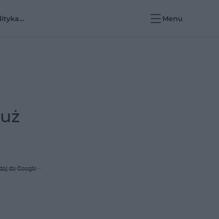
lityka
Menu
rowotna i e-
rowie
już
daj do Google