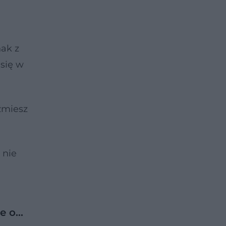
nak z
się w
źmiesz
 nie
że o…