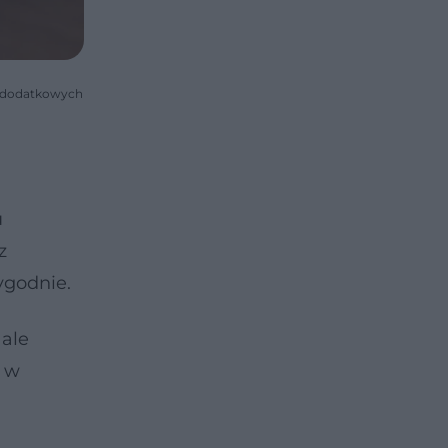
 o dodatkowych
u
z
ygodnie.
 ale
e w