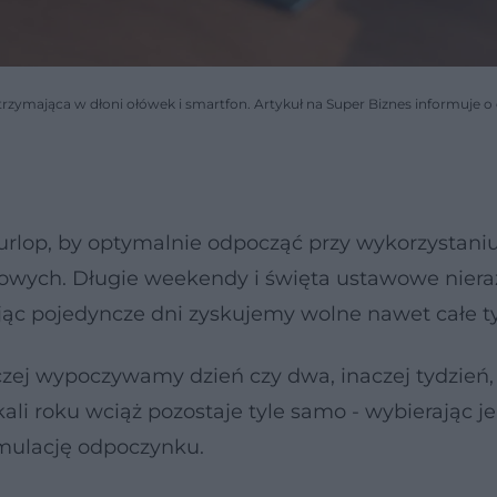
, trzymająca w dłoni ołówek i smartfon. Artykuł na Super Biznes informuje
 urlop, by optymalnie odpocząć przy wykorzystani
powych. Długie weekendy i święta ustawowe niera
jąc pojedyncze dni zyskujemy wolne nawet całe t
aczej wypoczywamy dzień czy dwa, inaczej tydzień,
ali roku wciąż pozostaje tyle samo - wybierając j
ulację odpoczynku.