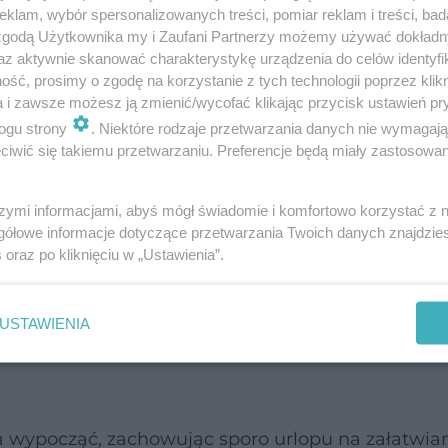
klam, wybór spersonalizowanych treści, pomiar reklam i treści, bad
ogów Amerykańskich sugeruje, że niektórym może
 zgodą Użytkownika my i Zaufani Partnerzy możemy używać dokład
 osób zmęczonych i zestresowanych wskazane jest 
az aktywnie skanować charakterystykę urządzenia do celów identyfi
ść, prosimy o zgodę na korzystanie z tych technologii poprzez klikn
a i zawsze możesz ją zmienić/wycofać klikając przycisk ustawień pr
ogu strony
. Niektóre rodzaje przetwarzania danych nie wymagaj
czenia klimatycznego.
iwić się takiemu przetwarzaniu. Preferencje będą miały zastosowanie
 dwa tygodnie wolnego to zwykle dopiero 10 dni 
szymi informacjami, abyś mógł świadomie i komfortowo korzystać z
 tylko dni robocze.
gółowe informacje dotyczące przetwarzania Twoich danych znajdzi
s
oraz po kliknięciu w „Ustawienia”.
ą jedynie osoby zatrudnione w ramach umowy o
ótszy urlop jest dla osób o stażu pracy poniżej 10 l
USTAWIENIA
ykładowo: ukończone studia wyższe to wliczone 
na wypocząć, zachowując sporo urlopu na załatwia