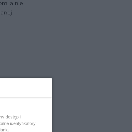
om, a nie
danej
,
y dostęp i
e, że ok.
lne identyfikatory,
ość
iania