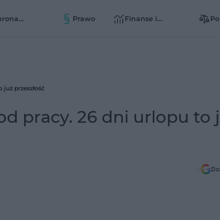
hrona
Prawo
Finanse i
Po
owia
zarządzanie
zd
zd
 już przeszłość
d pracy. 26 dni urlopu to 
Do