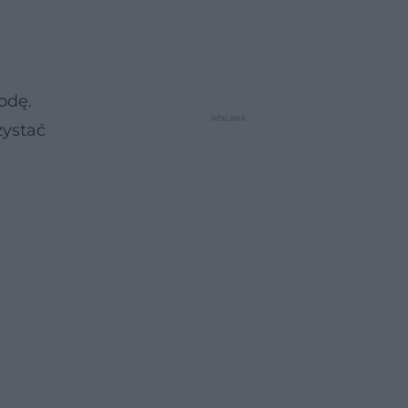
odę.
zystać