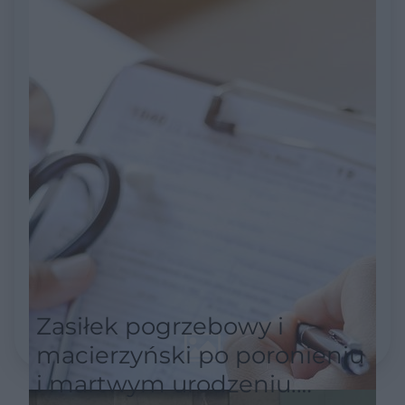
Zasiłek pogrzebowy i
macierzyński po poronieniu
i martwym urodzeniu.