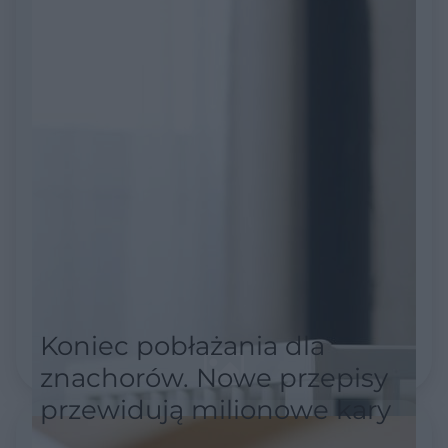
Koniec pobłażania dla
znachorów. Nowe przepisy
przewidują milionowe kary