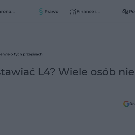
hrona
Prawo
Finanse i
Po
owia
zarządzanie
zd
zd
e wie o tych przepisach
tawiać L4? Wiele osób nie
Do