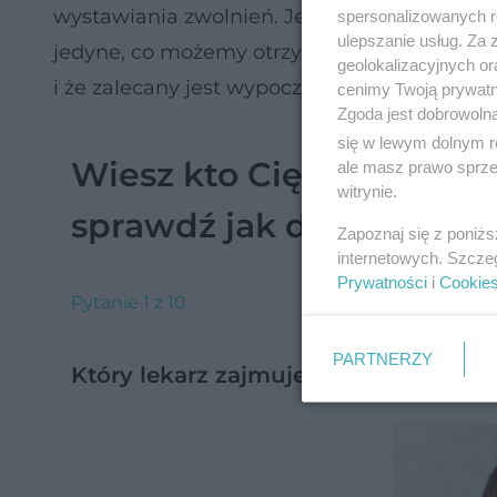
wystawiania zwolnień. Jednak jeśli leczyliś
spersonalizowanych re
ulepszanie usług. Za
jedyne, co możemy otrzymać od lekarza, to
geolokalizacyjnych or
i że zalecany jest wypoczynek.
cenimy Twoją prywatno
Zgoda jest dobrowoln
się w lewym dolnym r
Wiesz kto Cię wyleczy? P
ale masz prawo sprzec
witrynie.
sprawdź jak dobrze się 
Zapoznaj się z poniż
internetowych. Szcze
Prywatności
i
Cookie
Pytanie 1 z 10
PARTNERZY
Który lekarz zajmuje się problemami 