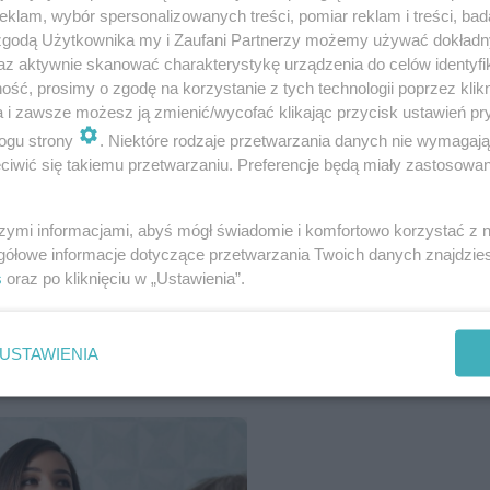
my zęby w placówce, która takiego kontraktu nie m
klam, wybór spersonalizowanych treści, pomiar reklam i treści, bad
 zgodą Użytkownika my i Zaufani Partnerzy możemy używać dokład
 zaświadczenie o tym, że wykonano zabieg stomat
az aktywnie skanować charakterystykę urządzenia do celów identyfi
ść, prosimy o zgodę na korzystanie z tych technologii poprzez klikn
a i zawsze możesz ją zmienić/wycofać klikając przycisk ustawień pr
ogu strony
. Niektóre rodzaje przetwarzania danych nie wymagaj
rzypasuj chorobę do lekarza 
iwić się takiemu przetwarzaniu. Preferencje będą miały zastosowanie
na tym znasz! QUIZ
szymi informacjami, abyś mógł świadomie i komfortowo korzystać z
gółowe informacje dotyczące przetwarzania Twoich danych znajdzi
s
oraz po kliknięciu w „Ustawienia”.
USTAWIENIA
z tarczycą?