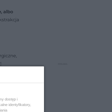
e
, albo
kstrakcja
rgiczne,
ć
kacje,
y dostęp i
lne identyfikatory,
iania