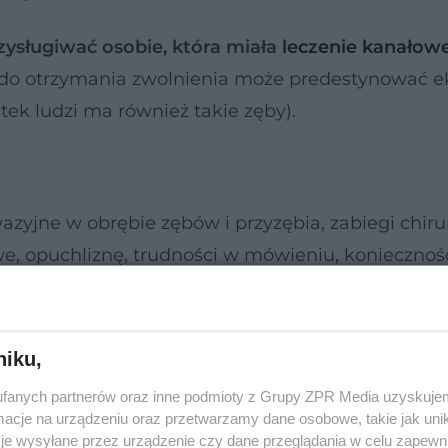
zysługiwać osobie, która miała
leczenie kanałow
 do otrzymania zwolnienia może predestynować e
tek ludzi ma również takie zęby).
yjne w obrębie zębów i przyzębia, zabiegi chiru
we, opuchliznę, trudności w mówieniu, koniecznoś
na obsługę maszyn czy pojazdów.
órych praca np. fizyczna, może powodować kompli
niku,
fanych partnerów oraz inne podmioty z Grupy ZPR Media uzyskujem
cje na urządzeniu oraz przetwarzamy dane osobowe, takie jak unika
cym ważny kontrakt z NFZ, jest uprawniony do
je wysyłane przez urządzenie czy dane przeglądania w celu zapewn