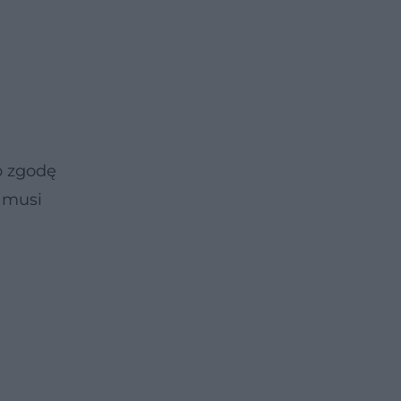
o zgodę
 musi