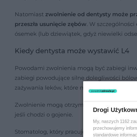
Natomiast
zwolnienie od dentysty może pr
przeszła usunięcie zębów
. W szczególności
ósemek (lub dziewiątek, gdyż niewielki odse
Kiedy dentysta może wystawić L4
Powodami zwolnienia mogą być zabiegi inwaz
zabiegi powodujące silne dolegliwości bólo
zażywania leków, które mogą np. rzutować 
Zwolnienie mogą otrzymać też pacjenci, kt
Drogi Użytkow
jeśli chodzi o gojenie.
My, naszych 1162 zau
przechowujemy informa
Stomatolog, który pracuje w gabinecie mają
standardowe informac