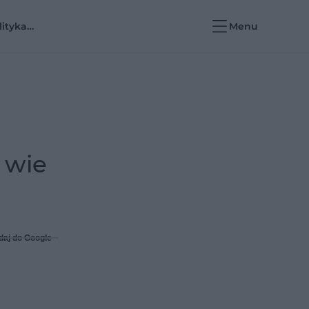
lityka
Menu
rowotna i e-
rowie
 wie
daj do Google