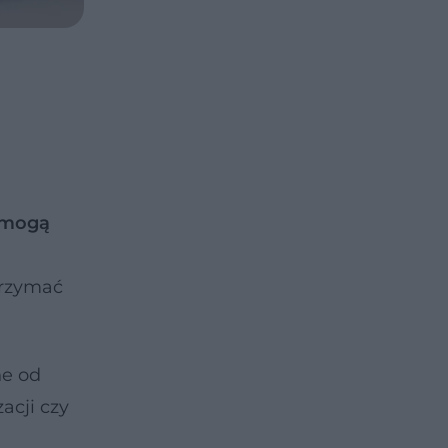
 mogą
trzymać
ne od
acji czy