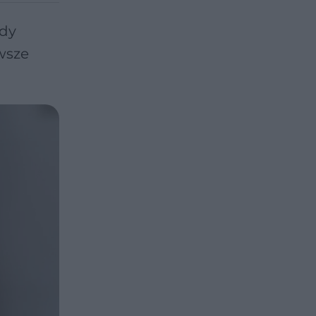
żdy
wsze