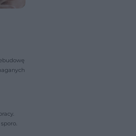
rzebudowę
ymaganych
pracy.
 sporo.