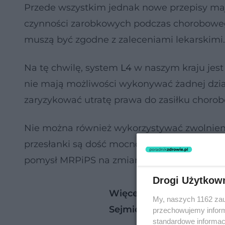
Przede wszystkim jednak nowe przepisy m
czynności zarobkowych podczas chorobowego
muszą być zgodne z zaleceniami lekarskimi.
Na tę chwilę, system
L4
w naszym kraju jes
nie mają możliwości wykonywać żadnej dzi
zaryzykować utratę prawa do zasiłku choro
Nie można również wykorzystywać zwolnienia
przesłanki są dość mocno niedookreślone. Pr
pomysł MRPiPS na zmianę ustawy.
Drogi Użytkow
Więcej pieniędzy za zwol
My, naszych 1162 zau
Sejmie
przechowujemy informa
standardowe informac