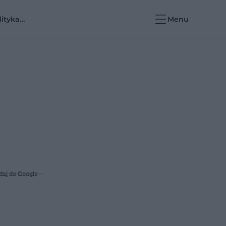
lityka
Menu
rowotna i e-
rowie
daj do Google