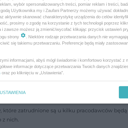
klam, wybór spersonalizowanych treści, pomiar reklam i treści, bad
? Większa swoboda
 zgodą Użytkownika my i Zaufani Partnerzy możemy używać dokład
az aktywnie skanować charakterystykę urządzenia do celów identyfi
ść, prosimy o zgodę na korzystanie z tych technologii poprzez klikn
 wyprostować. Według przedstawionego projektu,
a i zawsze możesz ją zmienić/wycofać klikając przycisk ustawień pr
karskim będą mieli możliwość podejmować aktyw
ogu strony
. Niektóre rodzaje przetwarzania danych nie wymagaj
iwić się takiemu przetwarzaniu. Preferencje będą miały zastosowanie
 zdrowiem.
 obejmować ma wszelkie działania przynoszące do
szymi informacjami, abyś mógł świadomie i komfortowo korzystać z
gółowe informacje dotyczące przetwarzania Twoich danych znajdzi
dnienia. Wyjątkiem mają być jednak sytuacje incy
s
oraz po kliknięciu w „Ustawienia”.
niechanie mogłoby spowodować poważne straty fin
USTAWIENIA
 złożenie podpisu na ważnych dokumentach.
, które zatrudnione są u kilku pracodawców będą
 z nich.