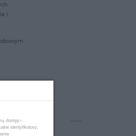
ych
a i
horobowym
Stąd
y dostęp i
lne identyfikatory,
iania