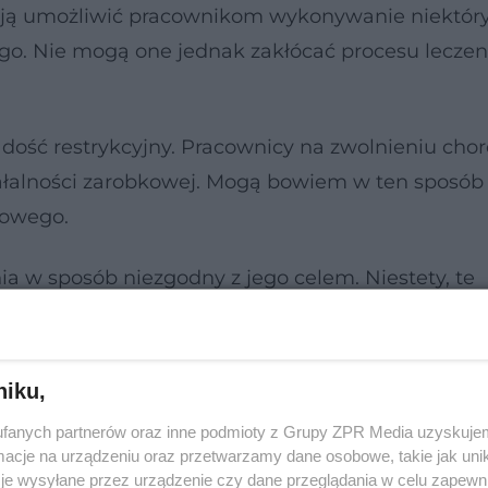
ają umożliwić pracownikom wykonywanie niektór
. Nie mogą one jednak zakłócać procesu leczeni
t dość restrykcyjny. Pracownicy na zwolnieniu c
ałalności zarobkowej. Mogą bowiem w ten sposób
bowego.
 w sposób niezgodny z jego celem. Niestety, te
zez to spotykamy się z licznymi interpretacjami. 
niku,
nienie lekarskie! Nowe zasady L4 już w
fanych partnerów oraz inne podmioty z Grupy ZPR Media uzyskujem
cje na urządzeniu oraz przetwarzamy dane osobowe, takie jak unika
je wysyłane przez urządzenie czy dane przeglądania w celu zapewn