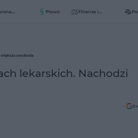
hrona
Prawo
Finanse i
Po
owia
zarządzanie
zd
zd
i większa swoboda
ch lekarskich. Nachodzi
Do