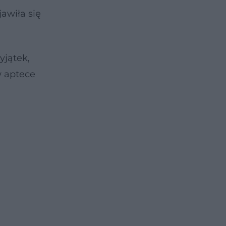
awiła się
yjątek,
w aptece