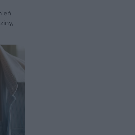
nień
ziny,