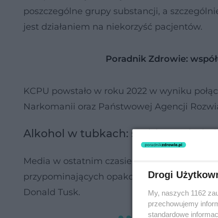
poszczególne grupy substancji, a szczególn
jest działaniem na niekorzyść pacjentów.
Poradnik Zdrowie: współ
KCPU powstało w roku 2022 w wyniku połącz
Narkomanii oraz Państwowej Agencji Rozw
Alkohol w tubkach: szybka reakcja 
Media w ostatnim czasie informowały o spr
Drogi Użytkow
przypominających opakowania musów owocow
Donald Tusk.
My, naszych 1162 zau
przechowujemy informa
standardowe informac