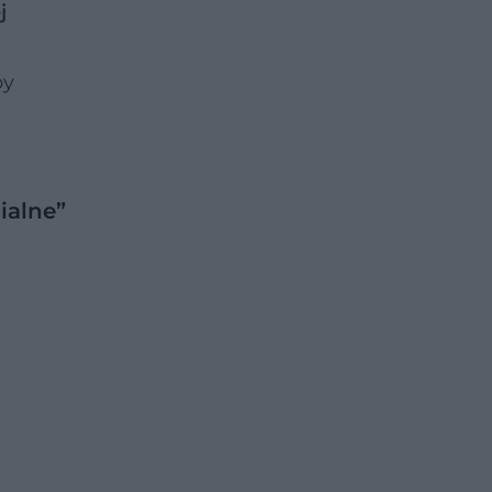
j
by
ialne”