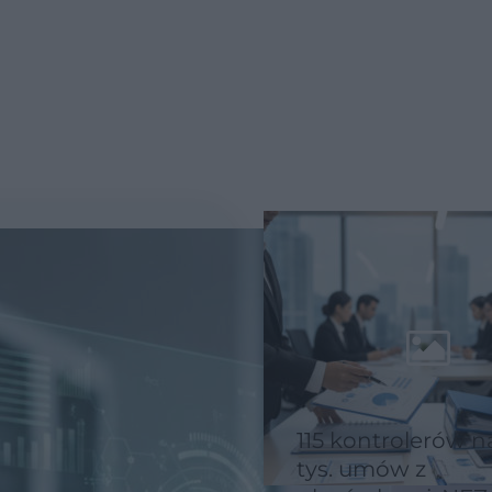
115 kontrolerów n
tys. umów z