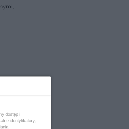
lnymi,
udzenia
ier
y dostęp i
lne identyfikatory,
iania