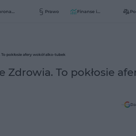
hrona
Prawo
Finanse i
Po
owia
zarządzanie
zd
zd
 To pokłosie afery wokół alko-tubek
e Zdrowia. To pokłosie afe
Do