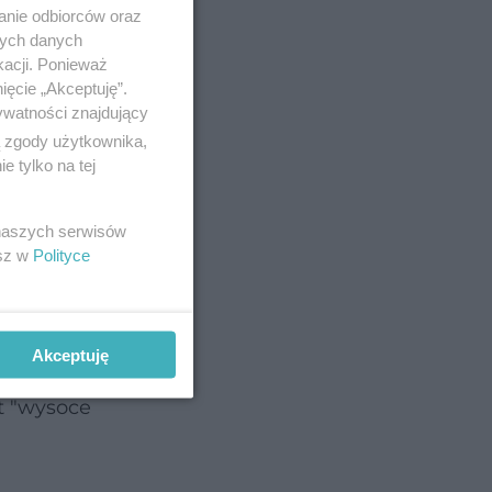
anie odbiorców oraz
nych danych
kacji. Ponieważ
ięcie „Akceptuję”.
ywatności znajdujący
ą zgody użytkownika,
 tylko na tej
 naszych serwisów
esz w
Polityce
eźć
Akceptuję
h
t "wysoce