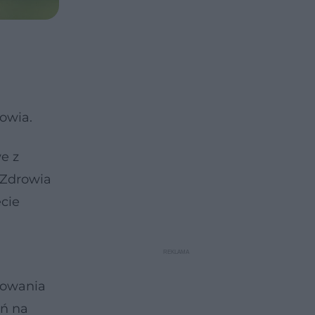
owia.
e z
 Zdrowia
ecie
cowania
eń na