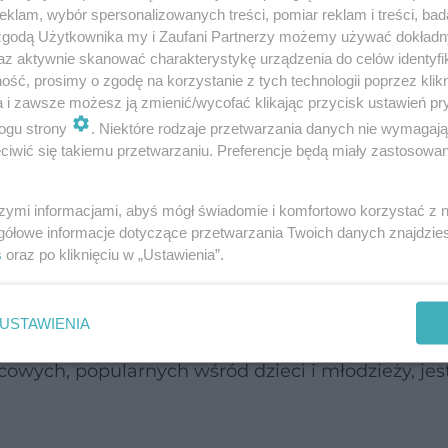
ym, aby znaleźć skuteczną metodę, aby
klam, wybór spersonalizowanych treści, pomiar reklam i treści, bad
proceder związany z alkoholowymi
 zgodą Użytkownika my i Zaufani Partnerzy możemy używać dokład
az aktywnie skanować charakterystykę urządzenia do celów identyfi
iaj będziemy mieli pewność, jakie
ść, prosimy o zgodę na korzystanie z tych technologii poprzez klikn
rsonalne będą wobec osób, które nie
a i zawsze możesz ją zmienić/wycofać klikając przycisk ustawień pr
ogu strony
. Niektóre rodzaje przetwarzania danych nie wymagaj
owiednią czujnością w ostatnich dniach
iwić się takiemu przetwarzaniu. Preferencje będą miały zastosowanie
szymi informacjami, abyś mógł świadomie i komfortowo korzystać z
gółowe informacje dotyczące przetwarzania Twoich danych znajdzi
ystkich urzędników", którzy mają za zadanie znal
s
oraz po kliknięciu w „Ustawienia”.
ania temu procederowi".
USTAWIENIA
zedawanie napojów alkoholowych w opakowaniac
ych, popularnych wśród dzieci i młodzieży, jes