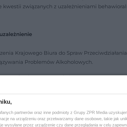
ie kwestii związanych z uzależnieniami behawiora
uzależnienie
enia Krajowego Biura do Spraw Przeciwdziałania
iązywania Problemów Alkoholowych.
i wycofanie ze sprzedaży
zedawanym w sklepach alkoholu w tubkach, do zł
niku,
ych. Do tej sprawy odniósł się we wtorek prem
fanych partnerów oraz inne podmioty z Grupy ZPR Media uzyskujem
cje na urządzeniu oraz przetwarzamy dane osobowe, takie jak unika
je wysyłane przez urządzenie czy dane przeglądania w celu zapewn