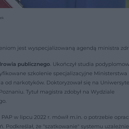
bek
eniom jest wyspecjalizowaną agendą ministra zdr
 zdrowia publicznego
. Ukończył studia podyplomow
tyfikowane szkolenie specjalizacyjne Ministerstwa
ienia od narkotyków. Doktoryzował się na Uniwersyt
znaniu. Tytuł magistra zdobył na Wydziale
go.
 PAP w lipcu 2022 r. mówił m.in. o potrzebie opra
. Podkreślał, że "szatkowanie" systemu uzależni