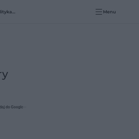
lityka
Menu
rowotna i e-
rowie
ry
daj do Google