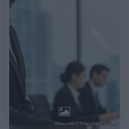
Rekordowe pensje dla
lekarzy, ale z
ograniczeniami. MZ zmienia