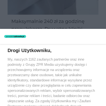
Maksymalnie 240 zł za godzinę
pracy lekarza. Prywatne kliniki
zgarną najlepszych specjalistów?
Drogi Użytkowniku,
Żaden utwór zamieszczony w serwisie nie może być powielany i
My, naszych 1162 zaufanych partnerów oraz inne
rozpowszechniany lub dalej rozpowszechniany w jakikolwiek sposób
podmioty z Grupy ZPR Media uzyskujemy dostęp i
(w tym także elektroniczny lub mechaniczny) na jakimkolwiek polu
eksploatacji w jakiejkolwiek formie, włącznie z umieszczaniem w
przechowujemy informacje na urządzeniu oraz
Internecie bez pisemnej zgody właściciela praw. Jakiekolwiek użycie
przetwarzamy dane osobowe, takie jak unikalne
lub wykorzystanie utworów w całości lub w części z naruszeniem
identyfikatory, standardowe informacje wysyłane przez
prawa, tzn. bez właściwej zgody, jest zabronione pod groźbą kary i
może być ścigane prawnie.
urządzenie czy dane przeglądania w celu zapewniania
spersonalizowanych reklam, wybór spersonalizowanych
treści, pomiar reklam i treści, badanie odbiorców oraz
ulepszanie usług. Za zgodą Użytkownika my i Zaufani