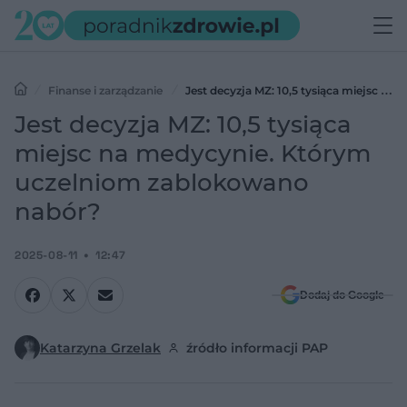
Finanse i zarządzanie
Jest decyzja MZ: 10,5 tysiąca miejsc na
medycynie. Którym uczelniom zablokowano nabór?
Jest decyzja MZ: 10,5 tysiąca
miejsc na medycynie. Którym
uczelniom zablokowano
nabór?
2025-08-11
12:47
Dodaj do Google
Katarzyna Grzelak
źródło informacji PAP