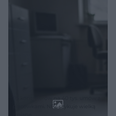
zasady
115 kontrolerów na 40 tys. umów z
placówkami. NFZ szykuje wielką
zmianę