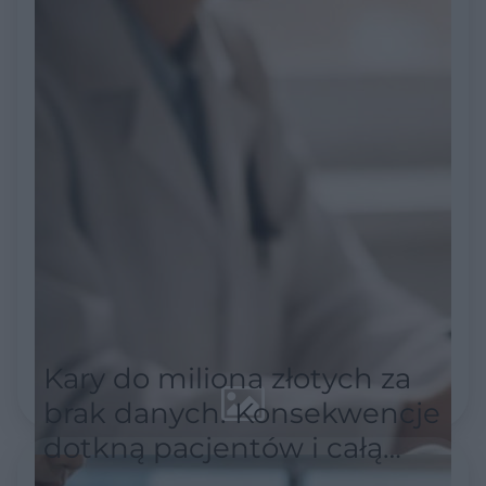
Kary do miliona złotych za
brak danych. Konsekwencje
dotkną pacjentów i całą
służbę zdrowia