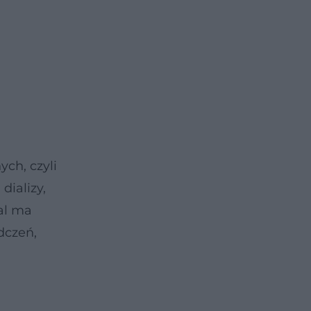
ch, czyli
dializy,
al ma
dczeń,