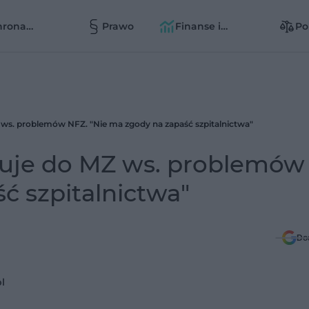
hrona
Prawo
Finanse i
Po
owia
zarządzanie
zd
zd
 ws. problemów NFZ. "Nie ma zgody na zapaść szpitalnictwa"
luje do MZ ws. problemów
ć szpitalnictwa"
Do
l