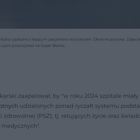
óżko szpitalne z leżącym pacjentem korytarzem. Obok kroplówka. Zdjęcie 
 czym przeczytasz na Super Biznes.
rski zaapelował, by "w roku 2024 szpitale miały
otnych
udzielonych ponad ryczałt systemu pods
 zdrowotnej (PSZ), tj. ratujących życie oraz świad
ń medycznych".