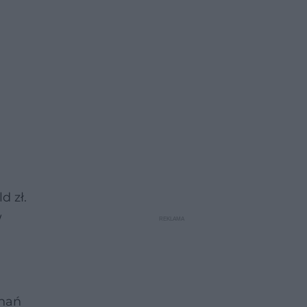
d zł.
W
onań