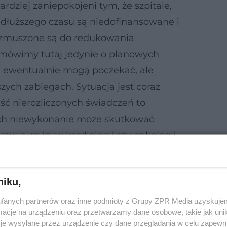
rdziej zaniepokojeni tym, że szpitale,
od dłuższego czasu są niedofinansowane i
z zmuszone są do redukowania
e mówimy tutaj jedynie o planowych
e ewentualnie mogą poczekać, ale
szych zabiegach. Sytuacja jest coraz
ęść nierozliczonych świadczeń to
ych niewykonanie może skutkować
wia, m.in. w kardiologii czy onkologii,
 lekowe. Obawiamy się, że sytuacja
 pogorszyć
niku,
fanych partnerów oraz inne podmioty z Grupy ZPR Media uzyskujem
cje na urządzeniu oraz przetwarzamy dane osobowe, takie jak unika
je wysyłane przez urządzenie czy dane przeglądania w celu zapewn