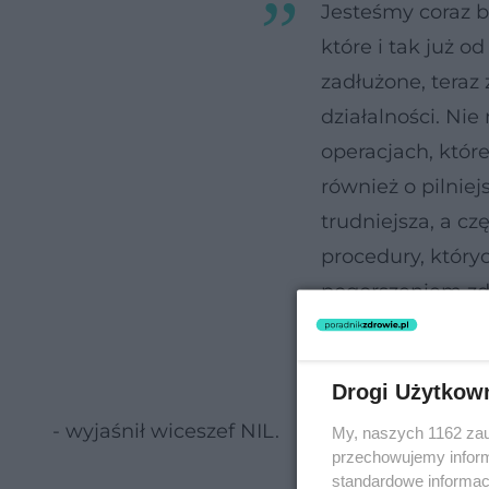
Jesteśmy coraz ba
które i tak już 
zadłużone, tera
działalności. Ni
operacjach, któr
również o pilniej
trudniejsza, a cz
procedury, któr
pogorszeniem zdro
jak np. programy
może się jeszcze
Drogi Użytkow
- wyjaśnił wiceszef NIL.
My, naszych 1162 zau
przechowujemy informa
standardowe informac