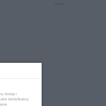
y dostęp i
lne identyfikatory,
iania