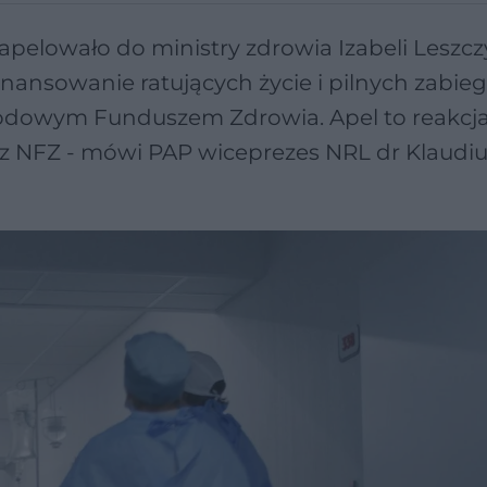
apelowało do ministry zdrowia Izabeli Leszcz
inansowanie ratujących życie i pilnych zabi
odowym Funduszem Zdrowia. Apel to reakcj
i z NFZ - mówi PAP wiceprezes NRL dr Klaudi