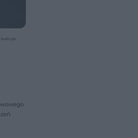
ilustruje
tawowego
czeń