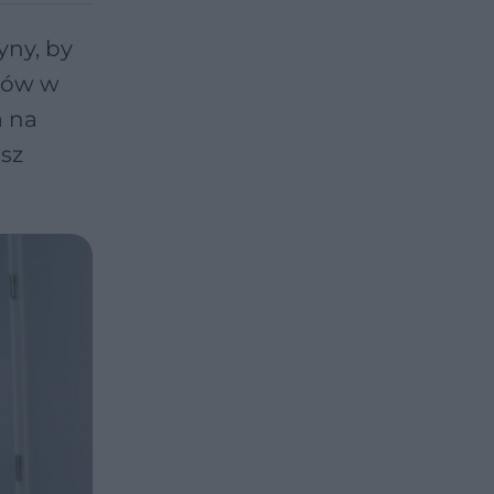
yny, by
egów w
a na
usz