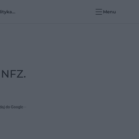
lityka
Menu
rowotna i e-
rowie
 NFZ.
daj do Google