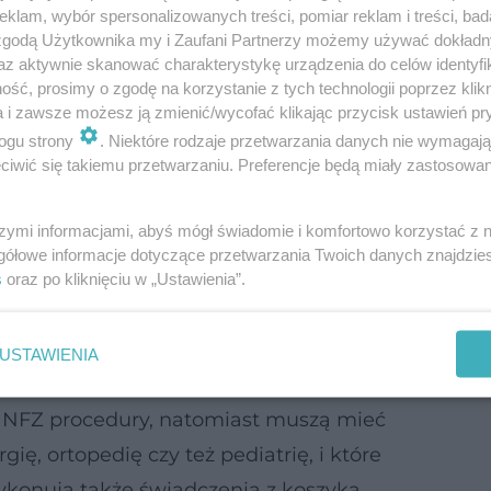
el, odc. 1 Wymiana ekspandera na
klam, wybór spersonalizowanych treści, pomiar reklam i treści, bad
 zgodą Użytkownika my i Zaufani Partnerzy możemy używać dokład
az aktywnie skanować charakterystykę urządzenia do celów identyfi
ść, prosimy o zgodę na korzystanie z tych technologii poprzez klikn
a i zawsze możesz ją zmienić/wycofać klikając przycisk ustawień pr
, by trudna sytuacja finansowa NFZ "skutkowała
zap
ogu strony
. Niektóre rodzaje przetwarzania danych nie wymagaj
ycznym pogorszeniem dostępności do świadcze
iwić się takiemu przetwarzaniu. Preferencje będą miały zastosowanie
alach".
szymi informacjami, abyś mógł świadomie i komfortowo korzystać z
kojące sygnały o nierozliczonych świadczeniach d
gółowe informacje dotyczące przetwarzania Twoich danych znajdzi
s
oraz po kliknięciu w „Ustawienia”.
największy problem dotyczy szpitali powiatowych.
e mają one oddziałów
USTAWIENIA
ycznych, które wykonują drogie, dobrze
 NFZ procedury, natomiast muszą mieć
rgię, ortopedię czy też pediatrię, i które
ykonują także świadczenia z koszyka