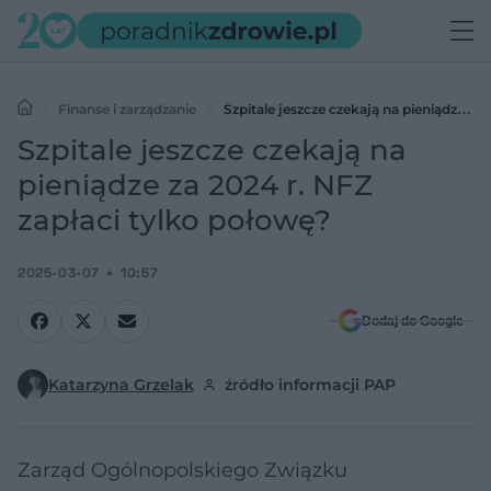
Finanse i zarządzanie
Szpitale jeszcze czekają na pieniądze za
2024 r. NFZ zapłaci tylko połowę?
Szpitale jeszcze czekają na
pieniądze za 2024 r. NFZ
zapłaci tylko połowę?
2025-03-07
10:57
Dodaj do Google
Katarzyna Grzelak
źródło informacji PAP
Zarząd Ogólnopolskiego Związku