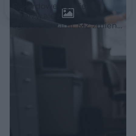
Rekordowe pensje dla
lekarzy, ale z
ograniczeniami. MZ zmienia
zasady