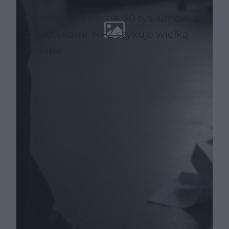
115 kontrolerów na 40 tys. umów z
placówkami. NFZ szykuje wielką
zmianę