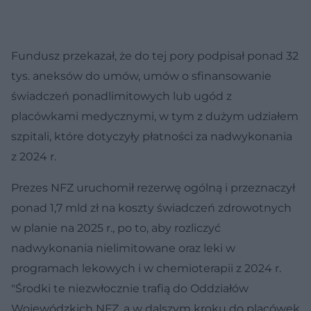
Fundusz przekazał, że do tej pory podpisał ponad 32
tys. aneksów do umów, umów o sfinansowanie
świadczeń ponadlimitowych lub ugód z
placówkami medycznymi, w tym z dużym udziałem
szpitali, które dotyczyły płatności za nadwykonania
z 2024 r.
Prezes NFZ uruchomił rezerwę ogólną i przeznaczył
ponad 1,7 mld zł na koszty świadczeń zdrowotnych
w planie na 2025 r., po to, aby rozliczyć
nadwykonania nielimitowane oraz leki w
programach lekowych i w chemioterapii z 2024 r.
"Środki te niezwłocznie trafią do Oddziałów
Wojewódzkich NFZ, a w dalszym kroku do placówek