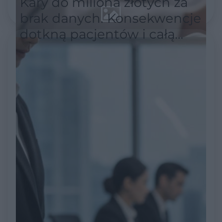
Kary do miliona złotych za
brak danych. Konsekwencje
dotkną pacjentów i całą
służbę zdrowia