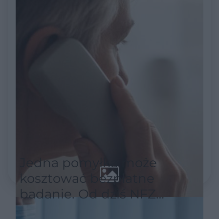
Jedna pomyłka może
kosztować bezpłatne
badanie. Od dziś NFZ
wymaga nowego sposobu