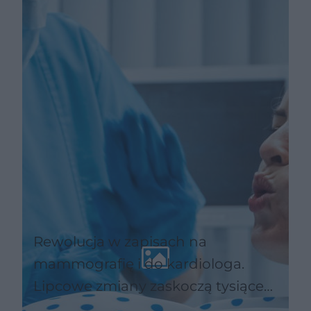
zapisów
Rewolucja w zapisach na
mammografię i do kardiologa.
Lipcowe zmiany zaskoczą tysiące
pacjentów