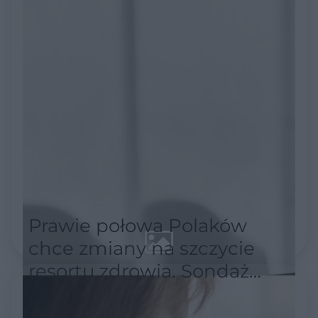
Prawie połowa Polaków
chce zmiany na szczycie
resortu zdrowia. Sondaż
pokazuje skalę
niezadowolenia