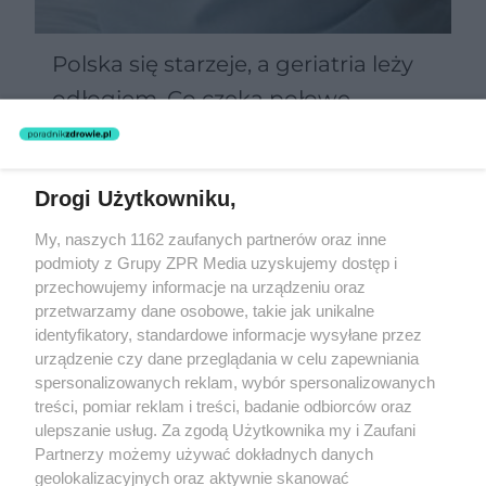
Polska się starzeje, a geriatria leży
odłogiem. Co czeka połowę
Polaków po 60-tce?
Drogi Użytkowniku,
Żaden utwór zamieszczony w serwisie nie może być powielany i
My, naszych 1162 zaufanych partnerów oraz inne
rozpowszechniany lub dalej rozpowszechniany w jakikolwiek sposób
podmioty z Grupy ZPR Media uzyskujemy dostęp i
(w tym także elektroniczny lub mechaniczny) na jakimkolwiek polu
eksploatacji w jakiejkolwiek formie, włącznie z umieszczaniem w
przechowujemy informacje na urządzeniu oraz
Internecie bez pisemnej zgody właściciela praw. Jakiekolwiek użycie
przetwarzamy dane osobowe, takie jak unikalne
lub wykorzystanie utworów w całości lub w części z naruszeniem
identyfikatory, standardowe informacje wysyłane przez
prawa, tzn. bez właściwej zgody, jest zabronione pod groźbą kary i
może być ścigane prawnie.
urządzenie czy dane przeglądania w celu zapewniania
spersonalizowanych reklam, wybór spersonalizowanych
treści, pomiar reklam i treści, badanie odbiorców oraz
ulepszanie usług. Za zgodą Użytkownika my i Zaufani
Partnerzy możemy używać dokładnych danych
geolokalizacyjnych oraz aktywnie skanować