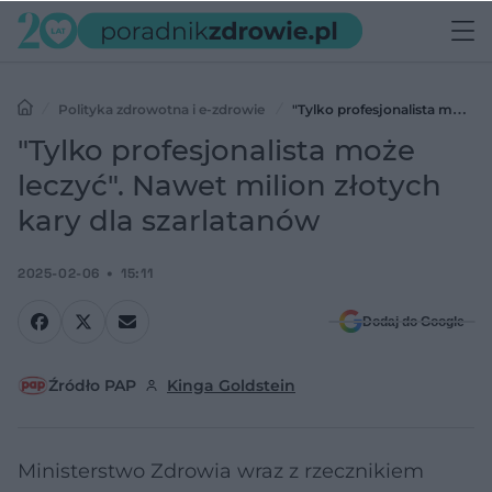
Polityka zdrowotna i e-zdrowie
"Tylko profesjonalista może
leczyć". Nawet milion złotych kary dla szarlatanów
"Tylko profesjonalista może
leczyć". Nawet milion złotych
kary dla szarlatanów
2025-02-06
15:11
Dodaj do Google
Źródło PAP
Kinga Goldstein
Ministerstwo Zdrowia wraz z rzecznikiem