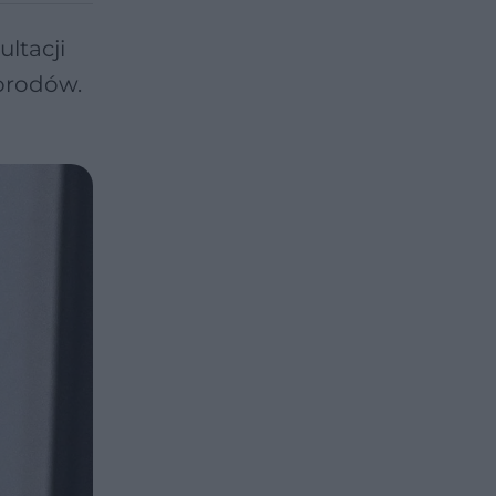
ltacji
orodów.