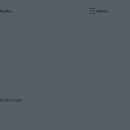
lityka
Menu
rowotna i e-
rowie
daj do Google