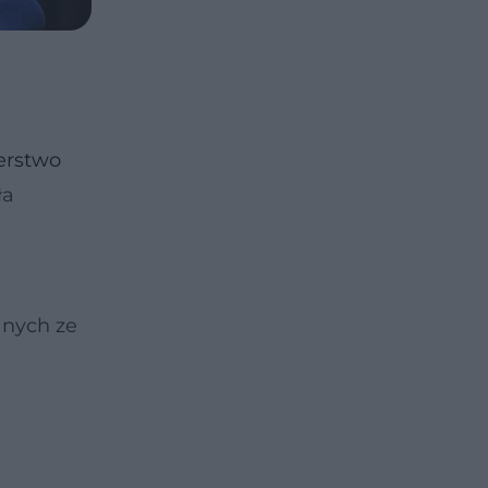
erstwo
ła
anych ze