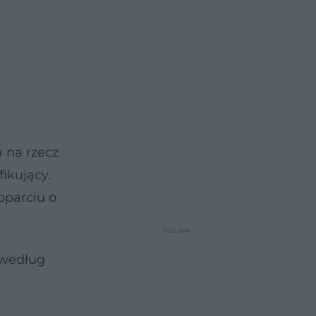
 na rzecz
ikujący.
oparciu o
o według