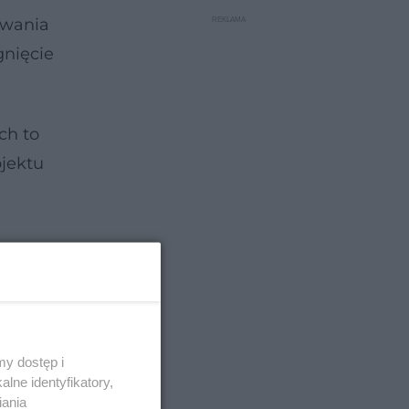
owania
gnięcie
ch to
ojektu
y dostęp i
lne identyfikatory,
iania