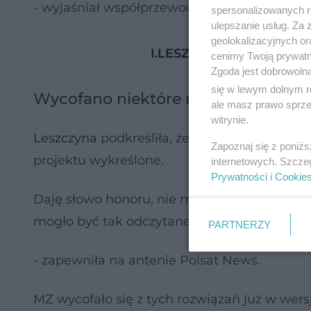
- wyjaśniał współprzewodniczący Nowej Lew
spersonalizowanych re
ulepszanie usług. Za
geolokalizacyjnych or
I.LESZCZYNA: JESTEŚM
cenimy Twoją prywatno
Zgoda jest dobrowoln
się w lewym dolnym r
Wycofano niektóre rozwiązania. Ko
ale masz prawo sprzec
witrynie.
Leszczyna
podkreśliła, że przepisy, które mo
Zapoznaj się z poniż
projektu wykreślone.
internetowych. Szcze
Prywatności
i
Cookie
Daję słowo honoru, nie ma mowy o żadnej pry
mogło być tak odczytane, zostało z niej wyk
PARTNERZY
- zapewniła na antenie Polsat News.
MZ wycofało się z tych rozwiązań już w wers