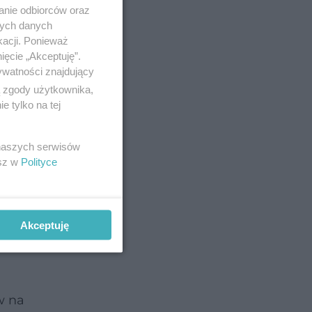
anie odbiorców oraz
nych danych
kacji. Ponieważ
ięcie „Akceptuję”.
ywatności znajdujący
ą zgody użytkownika,
 tylko na tej
ły z
 naszych serwisów
esz w
Polityce
t to, co
Akceptuję
w na