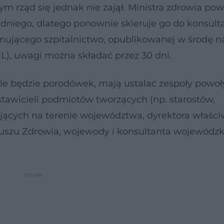
m rząd się jednak nie zajął. Ministra zdrowia pow
edniego, dlatego ponownie skieruje go do konsulta
rmującego szpitalnictwo, opublikowanej w środę n
L), uwagi można składać przez 30 dni.
 ile będzie porodówek, mają ustalać zespoły pow
stawicieli podmiotów tworzących (np. starostów,
ających na terenie województwa, dyrektora właśc
szu Zdrowia, wojewody i konsultanta wojewódzk