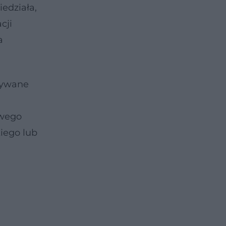
iedziała,
cji
a
oływane
iwego
iego lub