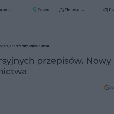
hrona
Prawo
Finanse i
Po
owia
zarządzanie
zd
zd
y projekt reformy szpitalnictwa
ersyjnych przepisów. Nowy
lnictwa
Do