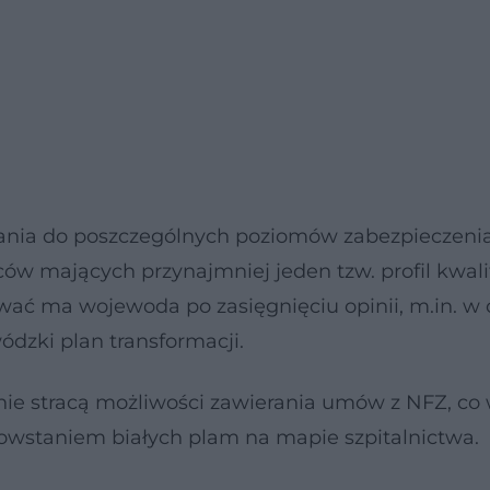
wania do poszczególnych poziomów zabezpieczenia
w mających przynajmniej jeden tzw. profil kwalif
ować ma wojewoda po zasięgnięciu opinii, m.in. w 
dzki plan transformacji.
ci, nie stracą możliwości zawierania umów z NFZ, c
owstaniem białych plam na mapie szpitalnictwa.