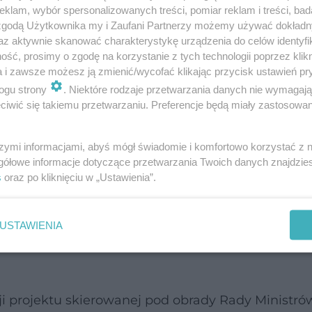
icy, wicemarszałek Sejmu Włodzimierz Czarzasty.
klam, wybór spersonalizowanych treści, pomiar reklam i treści, bad
 zgodą Użytkownika my i Zaufani Partnerzy możemy używać dokład
az aktywnie skanować charakterystykę urządzenia do celów identyfi
Y NA FALI WZNOSZĄCEJ
ść, prosimy o zgodę na korzystanie z tych technologii poprzez klikn
a i zawsze możesz ją zmienić/wycofać klikając przycisk ustawień pr
ogu strony
. Niektóre rodzaje przetwarzania danych nie wymagaj
ncepcja została poprawiona
iwić się takiemu przetwarzaniu. Preferencje będą miały zastosowanie
gły być odczytane jako prywatyzacja szpitali, zosta
szymi informacjami, abyś mógł świadomie i komfortowo korzystać z
gółowe informacje dotyczące przetwarzania Twoich danych znajdzi
s
oraz po kliknięciu w „Ustawienia”.
watyzacji w tej ustawie. Nigdy nie było, ale nawe
reślone
USTAWIENIA
ji projektu skierowanej pod obrady Rady Ministró