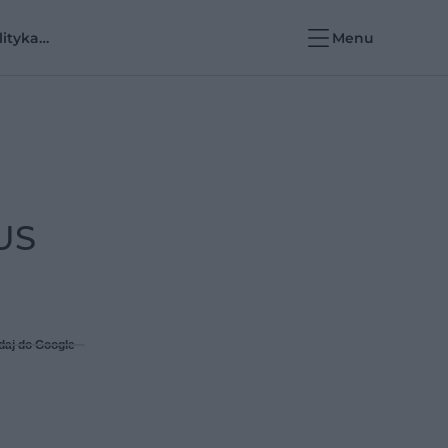
lityka
Menu
rowotna i e-
rowie
ZUS
daj do Google