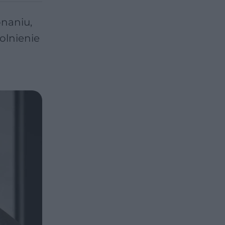
onaniu,
wolnienie