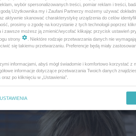
klam, wybór spersonalizowanych treści, pomiar reklam i treści, bad
kie wystawiane np. na uszkodzone kolano od orto
 zgodą Użytkownika my i Zaufani Partnerzy możemy używać dokład
 na depresję od psychiatry
– podkreślił rzecznik 
az aktywnie skanować charakterystykę urządzenia do celów identyfi
ść, prosimy o zgodę na korzystanie z tych technologii poprzez klikn
wej TVN, zwracając uwagę na fakt, że zwolnienie
a i zawsze możesz ją zmienić/wycofać klikając przycisk ustawień pr
ogu strony
. Niektóre rodzaje przetwarzania danych nie wymagaj
iwić się takiemu przetwarzaniu. Preferencje będą miały zastosowanie
, albo może chodzić. Trzeba przy tym przestrzegać
 możemy traktować jako wakacji
czy urlopu. Równ
szymi informacjami, abyś mógł świadomie i komfortowo korzystać z
gółowe informacje dotyczące przetwarzania Twoich danych znajdzi
dkreślił Paweł Żebrowski.
s
oraz po kliknięciu w „Ustawienia”.
USTAWIENIA