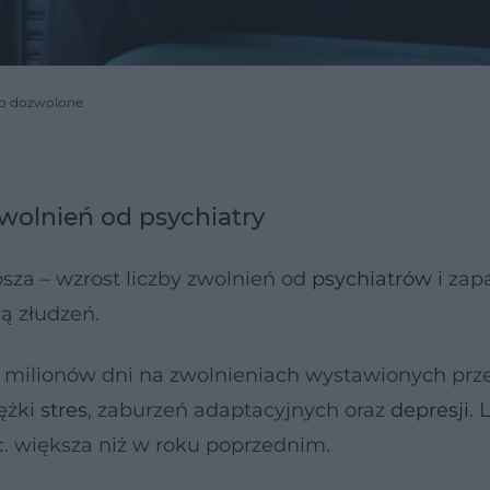
 to dozwolone
zwolnień od psychiatry
sza – wzrost liczby zwolnień od
psychiatrów
i zap
ją złudzeń.
26 milionów dni na zwolnieniach wystawionych prz
ężki
stres
, zaburzeń adaptacyjnych oraz
depresji
. 
c. większa niż w roku poprzednim.