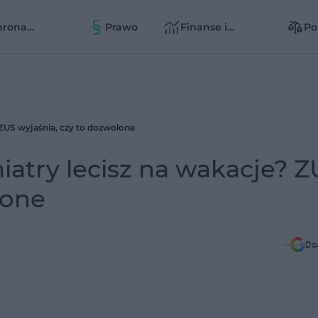
hrona
Prawo
Finanse i
Po
owia
zarządzanie
zd
zd
 ZUS wyjaśnia, czy to dozwolone
iatry lecisz na wakacje? 
lone
Do