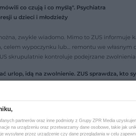
ówili co czują i co myślą". Psychiatra
esji u dzieci i młodzieży
 można, zwykle wiadomo. Mimo to ZUS informuje 
ń, celem wypoczynku lub... remontu we własnym
S skrupulatnie kontroluje podejrzane zwolnienia
ać urlop, idą na zwolnienie. ZUS sprawdza, kto s
można jechać na wakacje?
Żebrowskim, rzecznikiem prasowym Centrali Zak
niku,
ać wątpliwości dotyczące możliwości pacjenta
fanych partnerów oraz inne podmioty z Grupy ZPR Media uzyskujem
zez psychiatrę.
cje na urządzeniu oraz przetwarzamy dane osobowe, takie jak unika
je wysyłane przez urządzenie czy dane przeglądania w celu zapewn