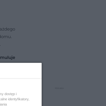
każdego
 domu.
.
ymuluje
ładu
y dostęp i
lne identyfikatory,
iania