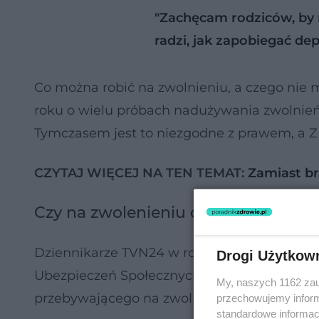
"Zachęcam rodziców, by m
radzi, jak zapobiegać depr
Co można robić na zwolnieniu, a czego nie
roku o wielu próbach nadużywania zwolnie
Tymczasem jest to niezgodne z prawem, a ZU
CZYTAJ WIĘCEJ NA TEN TEMAT:
Zamiast br
Czy na zwolenieniu od psychiatry 
Dziennikarze TVN24 w rozmowie z Pawłem 
Drogi Użytkow
Ubezpieczeń Społecznych, postanowili rozwi
My, naszych 1162 zau
przebywającego na zwolnieniu wypisanym pr
przechowujemy informa
standardowe informac