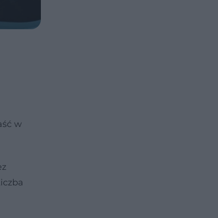
aść w
ez
Liczba