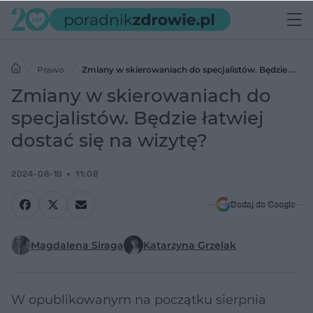
Prawo
Zmiany w skierowaniach do specjalistów. Będzie
łatwiej dostać się na wizytę?
Zmiany w skierowaniach do
specjalistów. Będzie łatwiej
dostać się na wizytę?
2024-08-19
11:08
Dodaj do Google
Magdalena Siraga
Katarzyna Grzelak
W opublikowanym na początku sierpnia