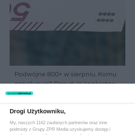
Podwójne 800+ w sierpniu. Komu
przysługuje? Decyduje konkretna
data
Drogi Użytkowniku,
Żaden utwór zamieszczony w serwisie nie może być powielany i
My, naszych 1162 zaufanych partnerów oraz inne
rozpowszechniany lub dalej rozpowszechniany w jakikolwiek sposób
podmioty z Grupy ZPR Media uzyskujemy dostęp i
(w tym także elektroniczny lub mechaniczny) na jakimkolwiek polu
eksploatacji w jakiejkolwiek formie, włącznie z umieszczaniem w