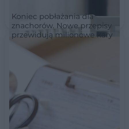
Koniec pobłażania dla
znachorów. Nowe przepisy
przewidują milionowe kary