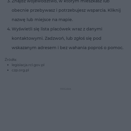
Znajdź województwo, w którym mieszkasz lub
obecnie przebywasz i potrzebujesz wsparcia. Kliknij
nazwę lub miejsce na mapie.
Wyświetli się lista placówek wraz z danymi
kontaktowymi. Zadzwoń, lub zgłoś się pod
wskazanym adresem i bez wahania poproś o pomoc.
Źródła:
legislacja.rcl.gov.pl
czp.org.pl