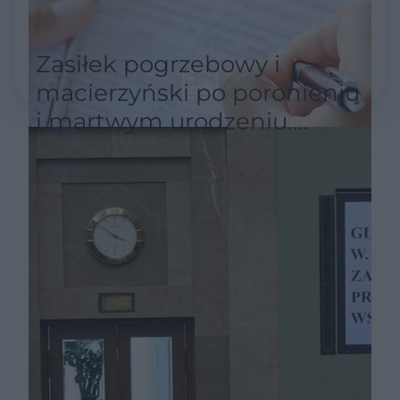
Zasiłek pogrzebowy i
macierzyński po poronieniu
i martwym urodzeniu.
Uproszczone przepisy