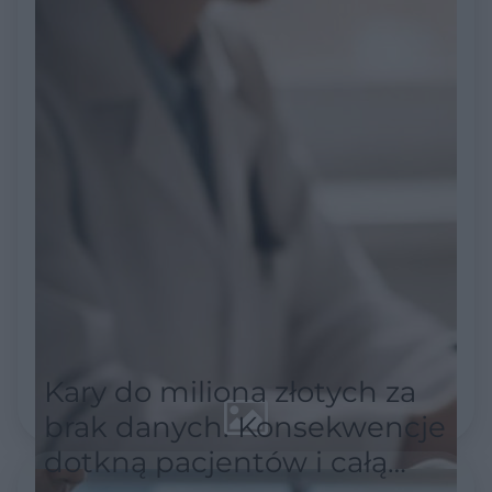
Kary do miliona złotych za
brak danych. Konsekwencje
dotkną pacjentów i całą