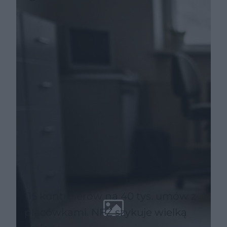
zasady
115 kontrolerów na 40 tys. umów z
placówkami. NFZ szykuje wielką