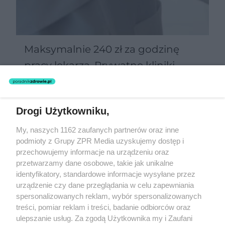
Maksymalnie 240 zł za godzinę
pracy lekarza. Prywatne kliniki
zgarną najlepszych specjalistów?
Drogi Użytkowniku,
Żaden utwór zamieszczony w serwisie nie może być powielany i
My, naszych 1162 zaufanych partnerów oraz inne
rozpowszechniany lub dalej rozpowszechniany w jakikolwiek sposób
podmioty z Grupy ZPR Media uzyskujemy dostęp i
(w tym także elektroniczny lub mechaniczny) na jakimkolwiek polu
eksploatacji w jakiejkolwiek formie, włącznie z umieszczaniem w
przechowujemy informacje na urządzeniu oraz
Internecie bez pisemnej zgody właściciela praw. Jakiekolwiek użycie
przetwarzamy dane osobowe, takie jak unikalne
lub wykorzystanie utworów w całości lub w części z naruszeniem
identyfikatory, standardowe informacje wysyłane przez
prawa, tzn. bez właściwej zgody, jest zabronione pod groźbą kary i
może być ścigane prawnie.
urządzenie czy dane przeglądania w celu zapewniania
spersonalizowanych reklam, wybór spersonalizowanych
treści, pomiar reklam i treści, badanie odbiorców oraz
ulepszanie usług. Za zgodą Użytkownika my i Zaufani