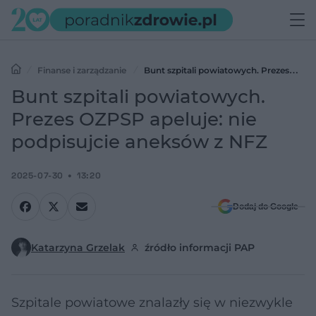
Finanse i zarządzanie
Bunt szpitali powiatowych. Prezes
OZPSP apeluje: nie podpisujcie aneksów z NFZ
Bunt szpitali powiatowych.
Prezes OZPSP apeluje: nie
podpisujcie aneksów z NFZ
2025-07-30
13:20
Dodaj do Google
Katarzyna Grzelak
źródło informacji PAP
Szpitale powiatowe znalazły się w niezwykle