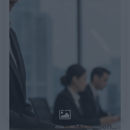
służbę zdrowia
Rekordowe pensje dla
lekarzy, ale z
ograniczeniami. MZ zmienia