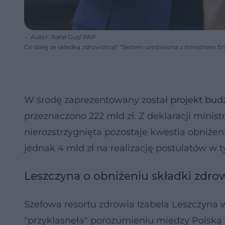
Autor: Rafał Guz/ PAP
Co dalej ze składką zdrowotną? "Jestem umówiona z ministrem fi
W środę zaprezentowany został
projekt bud
przeznaczono 222 mld zł. Z deklaracji mini
nierozstrzygnięta pozostaje kwestia obniże
jednak 4 mld zł na realizację postulatów w t
Leszczyna o obniżeniu składki zdro
Szefowa resortu zdrowia Izabela Leszczyna w
"przyklasnęła" porozumieniu między Polską 