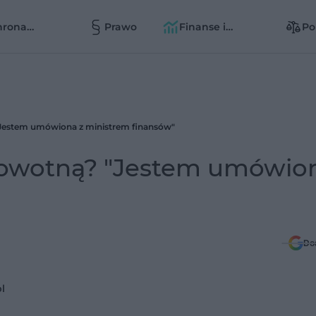
hrona
Prawo
Finanse i
Po
owia
zarządzanie
zd
zd
 "Jestem umówiona z ministrem finansów"
drowotną? "Jestem umówio
Do
l