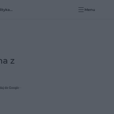
lityka
Menu
rowotna i e-
rowie
na z
daj do Google