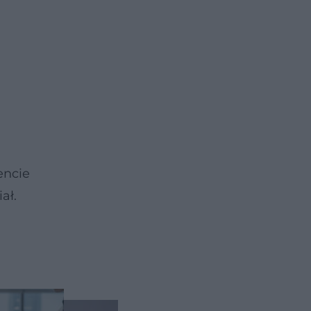
encie
ał.