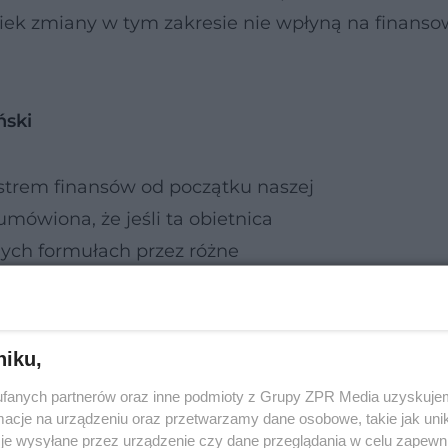
lwiek zmiany w tym zakresie nie wpłyną na finans
ski
strem finansów od początku naszej
umówiona, że jeśli ta obietnica
ych formułach przez różne
dana, będzie zrealizowana, tzn. jeśli
ek składki zdrowotnej we wpływach do
takie same środki dać z budżetu
niku,
fanych partnerów oraz inne podmioty z Grupy ZPR Media uzyskujem
cje na urządzeniu oraz przetwarzamy dane osobowe, takie jak unika
je wysyłane przez urządzenie czy dane przeglądania w celu zapewn