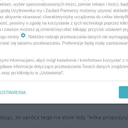
klam, wybór spersonalizowanych treści, pomiar reklam i treści, bad
 zgodą Użytkownika my i Zaufani Partnerzy możemy używać dokład
go budżetu na ochronę zdrowia, ministra zaznacz
az aktywnie skanować charakterystykę urządzenia do celów identyfi
ść, prosimy o zgodę na korzystanie z tych technologii poprzez klikn
o wystarczy? Zawsze chcielibyśmy na ochronę zdr
a i zawsze możesz ją zmienić/wycofać klikając przycisk ustawień pr
ogu strony
. Niektóre rodzaje przetwarzania danych nie wymagaj
iwić się takiemu przetwarzaniu. Preferencje będą miały zastosowanie
iębiorców w 2025?
szymi informacjami, abyś mógł świadomie i komfortowo korzystać z
t. tego, jak konkretnie będzie wyglądać obniżeni
gółowe informacje dotyczące przetwarzania Twoich danych znajdzi
s
oraz po kliknięciu w „Ustawienia”.
minimum to rezygnacja z poboru składki
USTAWIENIA
tywów trwałych
jąc, że oprócz tego na stole leży "kilka propozycj