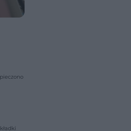
zpieczono
kładki