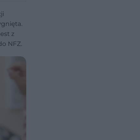
ji
ygnięta.
est z
do NFZ.