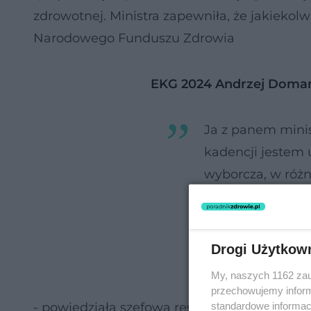
zdrowotnej. Ministra zapewniła, że jakieko
Narodowego Funduszu Zdrowia
EKG 2024 Andrzej Domań
Ja z panem mini
kadencji jestem 
wyborcza, w różn
ugrupowania skła
będę miała ubyt
NFZ, to musi mi 
Drogi Użytkow
państwa
My, naszych 1162 zau
przechowujemy informa
standardowe informac
- powiedziała szefowa resortu zdrowia.