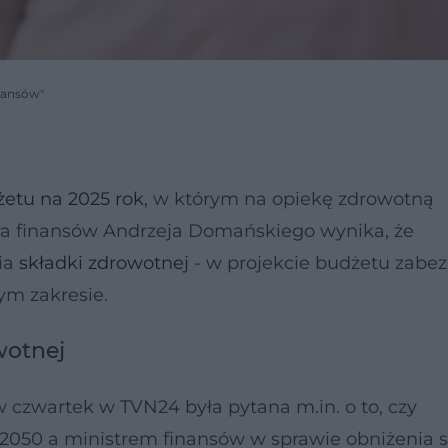
nansów"
żetu na 2025 rok
, w którym na opiekę zdrowotną
stra finansów Andrzeja Domańskiego wynika, że
nia
składki zdrowotnej
- w projekcie budżetu zabe
ym zakresie.
wotnej
 czwartek w TVN24 była pytana m.in. o to, czy
2050 a ministrem finansów w sprawie obniżenia s