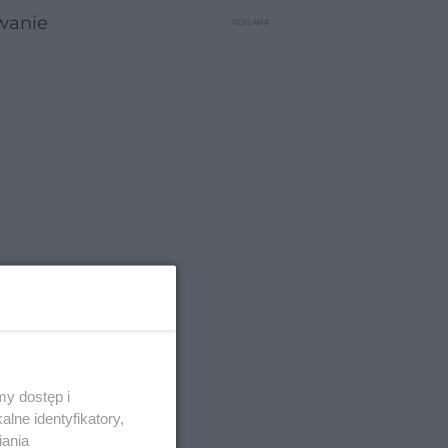
owanie
y dostęp i
lne identyfikatory,
iania