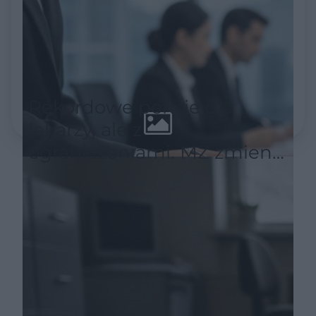
Rekordowe pensje dla
lekarzy, ale z
ograniczeniami. MZ zmienia
zasady