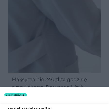
Maksymalnie 240 zł za godzinę
pracy lekarza. Prywatne kliniki
zgarną najlepszych specjalistów?