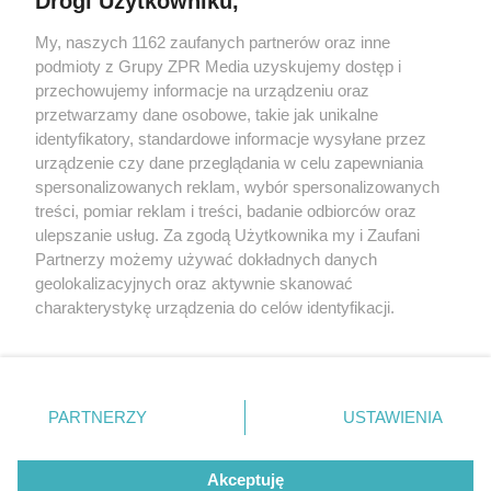
Drogi Użytkowniku,
Żaden utwór zamieszczony w serwisie nie może być powielany i
My, naszych 1162 zaufanych partnerów oraz inne
rozpowszechniany lub dalej rozpowszechniany w jakikolwiek sposób
podmioty z Grupy ZPR Media uzyskujemy dostęp i
(w tym także elektroniczny lub mechaniczny) na jakimkolwiek polu
eksploatacji w jakiejkolwiek formie, włącznie z umieszczaniem w
przechowujemy informacje na urządzeniu oraz
Internecie bez pisemnej zgody właściciela praw. Jakiekolwiek użycie
przetwarzamy dane osobowe, takie jak unikalne
lub wykorzystanie utworów w całości lub w części z naruszeniem
identyfikatory, standardowe informacje wysyłane przez
prawa, tzn. bez właściwej zgody, jest zabronione pod groźbą kary i
może być ścigane prawnie.
urządzenie czy dane przeglądania w celu zapewniania
spersonalizowanych reklam, wybór spersonalizowanych
treści, pomiar reklam i treści, badanie odbiorców oraz
ulepszanie usług. Za zgodą Użytkownika my i Zaufani
Partnerzy możemy używać dokładnych danych
geolokalizacyjnych oraz aktywnie skanować
charakterystykę urządzenia do celów identyfikacji.
O nas
Ponieważ cenimy Twoją prywatność, prosimy o zgodę na
korzystanie z tych technologii poprzez kliknięcie
Informacje prawne
„Akceptuję”. Zgoda jest dobrowolna i zawsze możesz ją
zmienić/wycofać klikając przycisk ustawień prywatności
Nasze serwisy
PARTNERZY
USTAWIENIA
znajdujący się w lewym dolnym rogu strony
. Niektóre
© 2026 Grupa ZPR Media
rodzaje przetwarzania danych nie wymagają zgody
Akceptuję
użytkownika, ale masz prawo sprzeciwić się takiemu