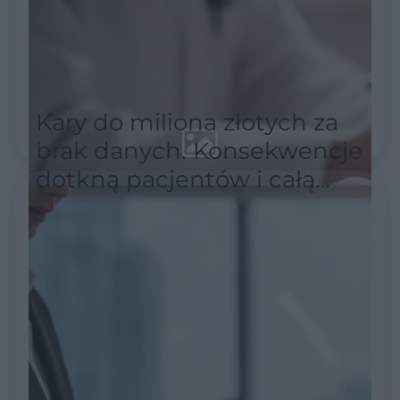
Kary do miliona złotych za
brak danych. Konsekwencje
dotkną pacjentów i całą
służbę zdrowia