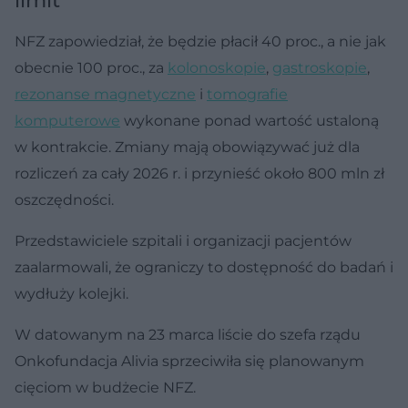
limit
NFZ zapowiedział, że będzie płacił 40 proc., a nie jak
obecnie 100 proc., za
kolonoskopie
,
gastroskopie
,
rezonanse magnetyczne
i
tomografie
komputerowe
wykonane ponad wartość ustaloną
w kontrakcie. Zmiany mają obowiązywać już dla
rozliczeń za cały 2026 r. i przynieść około 800 mln zł
oszczędności.
Przedstawiciele szpitali i organizacji pacjentów
zaalarmowali, że ograniczy to dostępność do badań i
wydłuży kolejki.
W datowanym na 23 marca liście do szefa rządu
Onkofundacja Alivia sprzeciwiła się planowanym
cięciom w budżecie NFZ.