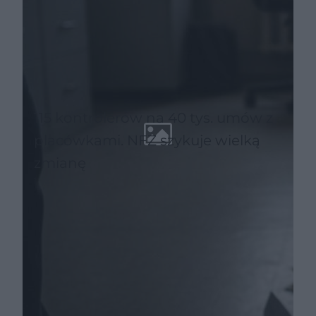
115 kontrolerów na 40 tys. umów z
placówkami. NFZ szykuje wielką
zmianę