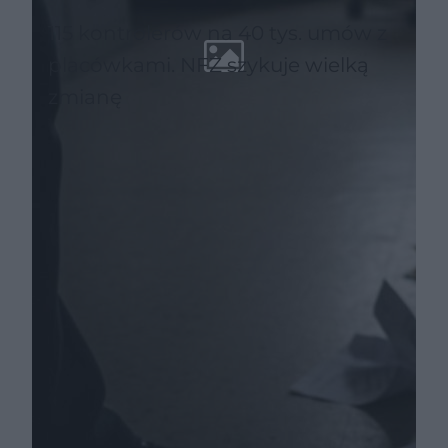
115 kontrolerów na 40 tys. umów z
placówkami. NFZ szykuje wielką
zmianę