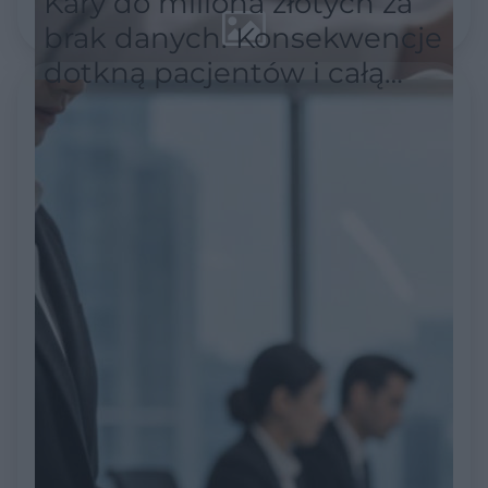
Kary do miliona złotych za
brak danych. Konsekwencje
dotkną pacjentów i całą
służbę zdrowia