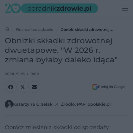
Finanse i zarządzanie
Obniżki składki zdrowotnej
dwuetapowe. "W 2026 r. zmiana byłaby daleko idąca"
Obniżki składki zdrowotnej
dwuetapowe. "W 2026 r.
zmiana byłaby daleko idąca"
2024-11-15
9:02
Dodaj do Google
Katarzyna Grzelak
Źródło: PAP, opolskie.pl
Oprócz zniesienia składki od sprzedaży