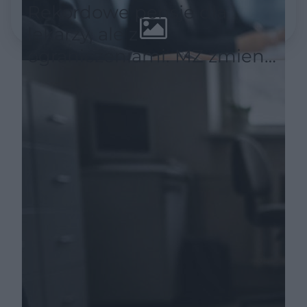
Rekordowe pensje dla
lekarzy, ale z
ograniczeniami. MZ zmienia
zasady