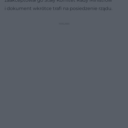
zaakceptował go Stały Komitet Rady Ministrów
i dokument wkrótce trafi na posiedzenie rządu.