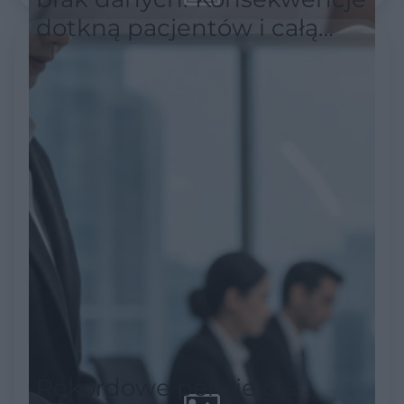
dotkną pacjentów i całą
służbę zdrowia
Rekordowe pensje dla