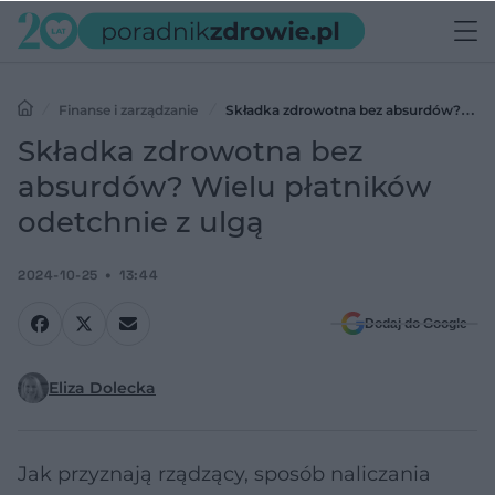
Finanse i zarządzanie
Składka zdrowotna bez absurdów?
Wielu płatników odetchnie z ulgą
Składka zdrowotna bez
absurdów? Wielu płatników
odetchnie z ulgą
2024-10-25
13:44
Dodaj do Google
Eliza Dolecka
Jak przyznają rządzący, sposób naliczania