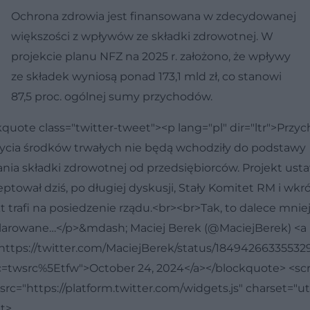
Ochrona zdrowia jest finansowana w zdecydowanej
większości z wpływów ze składki zdrowotnej. W
projekcie planu NFZ na 2025 r. założono, że wpływy
ze składek wyniosą ponad 173,1 mld zł, co stanowi
87,5 proc. ogólnej sumy przychodów.
quote class="twitter-tweet"><p lang="pl" dir="ltr">Przyc
zbycia środków trwałych nie będą wchodziły do podstawy
ania składki zdrowotnej od przedsiębiorców. Projekt ust
ptował dziś, po długiej dyskusji, Stały Komitet RM i wkr
t trafi na posiedzenie rządu.<br><br>Tak, to dalece mniej,
larowane…</p>&mdash; Maciej Berek (@MaciejBerek) <a
"https://twitter.com/MaciejBerek/status/18494266335532
rc=twsrc%5Etfw">October 24, 2024</a></blockquote> <scr
src="https://platform.twitter.com/widgets.js" charset="ut
pt>