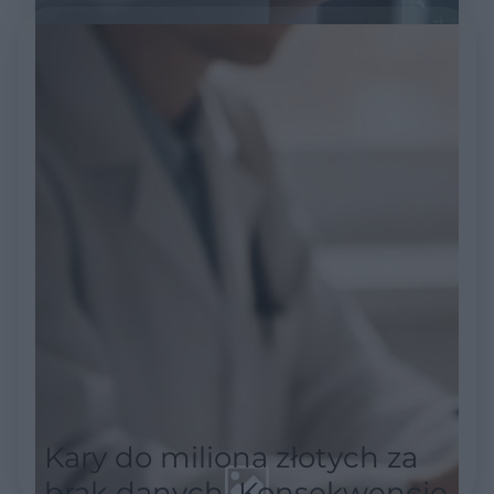
Kary do miliona złotych za
brak danych. Konsekwencje