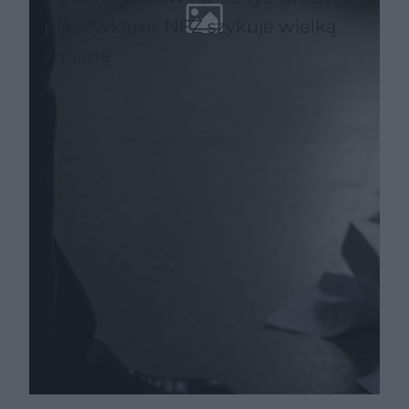
placówkami. NFZ szykuje wielką
zmianę