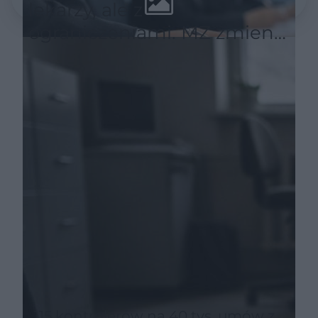
lekarzy, ale z
ograniczeniami. MZ zmienia
zasady
115 kontrolerów na 40 tys. umów z