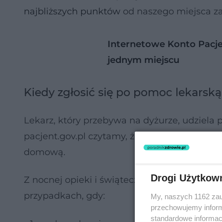
najbliższych punktów
od naszego miejsca zam
Internetowe Konto Pacje
jednym miejscu
Kiedy zgłosić się po pomoc lekars
Lekarz, który przebywa na dyżurze, udziela
pacjent.gov.pl czytamy, że w uzasadnionyc
domową.
Drogi Użytkow
Z nocnej opieki i świątecznej opieki zdrow
przypadkach, gdy:
My, naszych 1162 zau
przechowujemy informa
standardowe informac