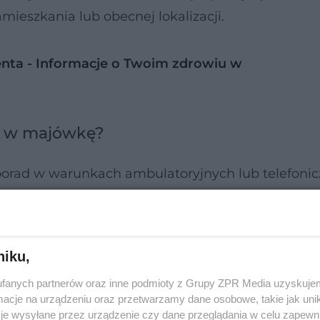
ieszkania lub obecnej lokalizacji.
nta - Informacje o Twoim zdrowiu w
ką w majówkę?
 porad w warunkach ambulatoryjnych lub telefonic
h medycznie przypadkach może zdecydować się na
niku,
otnej możemy w długi weekend skorzystać w kilku
fanych partnerów oraz inne podmioty z Grupy ZPR Media uzyskujem
cje na urządzeniu oraz przetwarzamy dane osobowe, takie jak unika
je wysyłane przez urządzenie czy dane przeglądania w celu zapewn