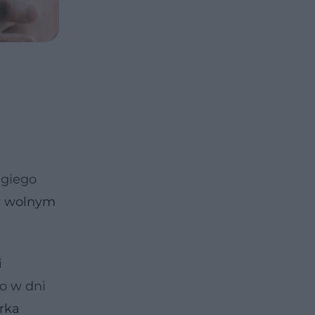
ugiego
 wolnym
i
o w dni
rka