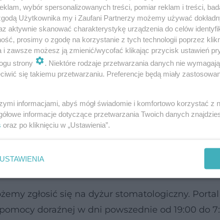
klam, wybór spersonalizowanych treści, pomiar reklam i treści, bad
rszeniu, a nie pojawiły się symptomy wskazujące na
 zgodą Użytkownika my i Zaufani Partnerzy możemy używać dokład
az aktywnie skanować charakterystykę urządzenia do celów identyfi
uszczerbek zdrowia,
ść, prosimy o zgodę na korzystanie z tych technologii poprzez klikn
ne leki dostępne bez recepty nie przyniosły spodzi
a i zawsze możesz ją zmienić/wycofać klikając przycisk ustawień pr
ogu strony
. Niektóre rodzaje przetwarzania danych nie wymagaj
iwić się takiemu przetwarzaniu. Preferencje będą miały zastosowanie
ie przychodni może znacząco niekorzystnie wpłynąć 
szymi informacjami, abyś mógł świadomie i komfortowo korzystać z
,
gółowe informacje dotyczące przetwarzania Twoich danych znajdzi
s
oraz po kliknięciu w „Ustawienia”.
gorączką
 wysoką
,
o stosowania leków,
a u dzieci i osób w podeszłym wieku.
USTAWIENIA
ożemy zgłosić się na dyżur stomatologiczny. Portal
ą pomocy doraźnej w dni powszednie od 19:00 do 7