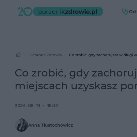
Oc
zdr
Ochrona Zdrowia
Co zrobić, gdy zachorujesz w dług
Co zrobić, gdy zachor
miejscach uzyskasz p
2024-08-14
15:12
Anna Tłustochowicz