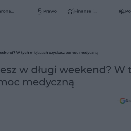
hrona
Prawo
Finanse i
Po
owia
zarządzanie
zd
zd
i weekend? W tych miejscach uzyskasz pomoc medyczną
ujesz w długi weekend? W 
omoc medyczną
Do