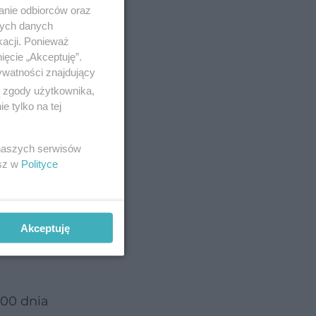
anie odbiorców oraz
nych danych
kacji. Ponieważ
ięcie „Akceptuję”.
ewanej
ywatności znajdujący
ą zgody użytkownika,
 tylko na tej
na rozwój
 naszych serwisów
esz w
Polityce
Akceptuję
:00 dnia