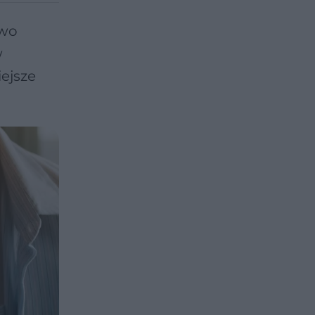
owo
w
ejsze