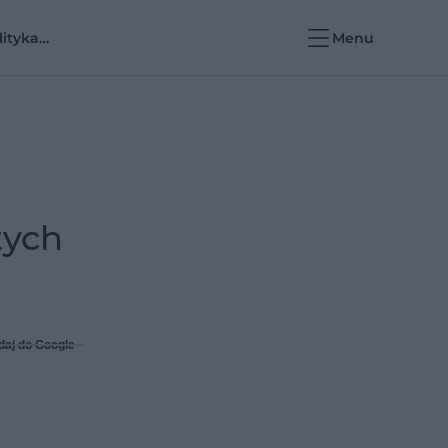
lityka
Menu
rowotna i e-
rowie
tych
daj do Google