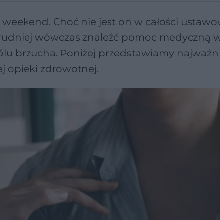
i weekend. Choć nie jest on w całości ustaw
że trudniej wówczas znaleźć pomoc medyczną 
bólu brzucha. Poniżej przedstawiamy najważni
j opieki zdrowotnej.