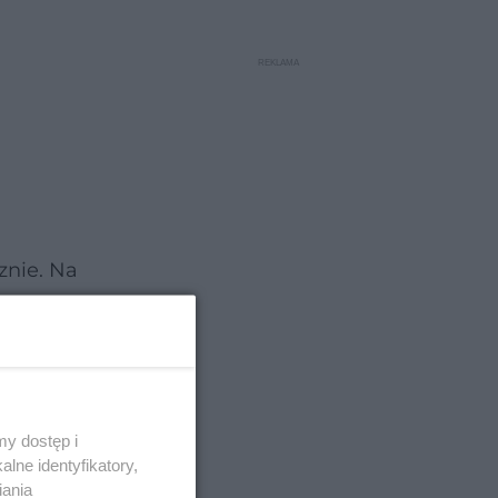
znie. Na
 wizytę
y dostęp i
lne identyfikatory,
iania