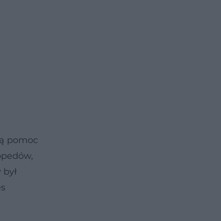
wą pomoc
opedów,
 był
es