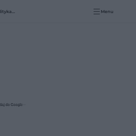
lityka
Menu
rowotna i e-
rowie
daj do Google