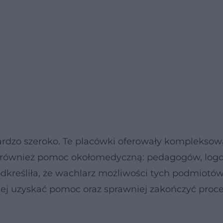
bardzo szeroko. Te placówki oferowały komplekso
le również pomoc okołomedyczną: pedagogów, log
kreśliła, że wachlarz możliwości tych podmiotów
iej uzyskać pomoc oraz sprawniej zakończyć proc