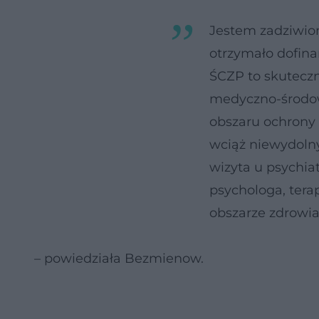
Jestem zadziwion
otrzymało dofina
ŚCZP to skuteczn
medyczno-środow
obszaru ochrony 
wciąż niewydolny
wizyta u psychiat
psychologa, tera
obszarze zdrowia 
– powiedziała Bezmienow.