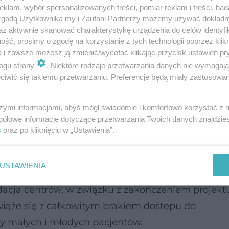
klam, wybór spersonalizowanych treści, pomiar reklam i treści, bad
g Alicji Bezmienow stan rzeczywisty jednak jest
 zgodą Użytkownika my i Zaufani Partnerzy możemy używać dokład
az aktywnie skanować charakterystykę urządzenia do celów identyfi
ść, prosimy o zgodę na korzystanie z tych technologii poprzez klikn
a i zawsze możesz ją zmienić/wycofać klikając przycisk ustawień pr
wotworowa
ogu strony
. Niektóre rodzaje przetwarzania danych nie wymagaj
iwić się takiemu przetwarzaniu. Preferencje będą miały zastosowanie
rci ostrzegają
szymi informacjami, abyś mógł świadomie i komfortowo korzystać z
gółowe informacje dotyczące przetwarzania Twoich danych znajdzi
enow współtworzyła w 2018 roku. Jak zauważyła,
s
oraz po kliknięciu w „Ustawienia”.
ie czekało na wizytę u psychiatry dziecięcego na pr
k. pół roku".
USTAWIENIA
dacja centrów, w związku z zakończeniem projektu
iąże się z całkowitym brakiem dostępu do
cy małych i młodych pacjentów.