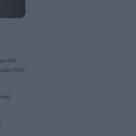
go dla
ziała PAP
kiej
ć