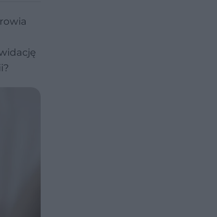
drowia
kwidację
i?