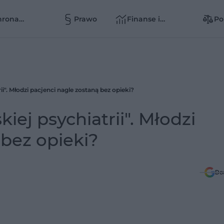
hrona
Prawo
Finanse i
Po
owia
zarządzanie
zd
zd
ii". Młodzi pacjenci nagle zostaną bez opieki?
kiej psychiatrii". Młodzi
 bez opieki?
Do