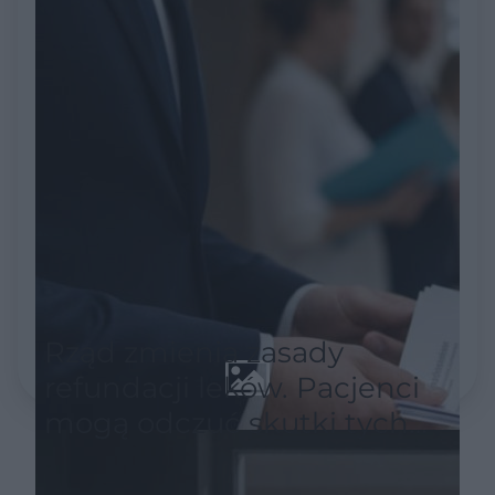
Rząd zmienia zasady
refundacji leków. Pacjenci
mogą odczuć skutki tych
decyzji