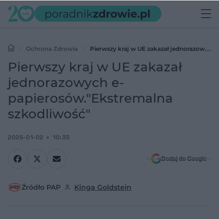
Ochrona Zdrowia
Pierwszy kraj w UE zakazał jednorazowych
e-papierosów."Ekstremalna szkodliwość"
Pierwszy kraj w UE zakazał
jednorazowych e-
papierosów."Ekstremalna
szkodliwość"
2025-01-02
10:35
Dodaj do Google
Źródło PAP
Kinga Goldstein