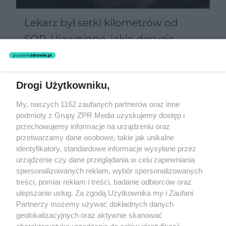
Lekarz był setki kilometrów od
SOR. Ujawniono, jakie decyzje
podejmowano zdalnie
Drogi Użytkowniku,
Żaden utwór zamieszczony w serwisie nie może być powielany i
My, naszych 1162 zaufanych partnerów oraz inne
rozpowszechniany lub dalej rozpowszechniany w jakikolwiek sposób
podmioty z Grupy ZPR Media uzyskujemy dostęp i
(w tym także elektroniczny lub mechaniczny) na jakimkolwiek polu
eksploatacji w jakiejkolwiek formie, włącznie z umieszczaniem w
przechowujemy informacje na urządzeniu oraz
Internecie bez pisemnej zgody właściciela praw. Jakiekolwiek użycie
przetwarzamy dane osobowe, takie jak unikalne
lub wykorzystanie utworów w całości lub w części z naruszeniem
identyfikatory, standardowe informacje wysyłane przez
prawa, tzn. bez właściwej zgody, jest zabronione pod groźbą kary i
może być ścigane prawnie.
urządzenie czy dane przeglądania w celu zapewniania
spersonalizowanych reklam, wybór spersonalizowanych
treści, pomiar reklam i treści, badanie odbiorców oraz
ulepszanie usług. Za zgodą Użytkownika my i Zaufani
Partnerzy możemy używać dokładnych danych
geolokalizacyjnych oraz aktywnie skanować
charakterystykę urządzenia do celów identyfikacji.