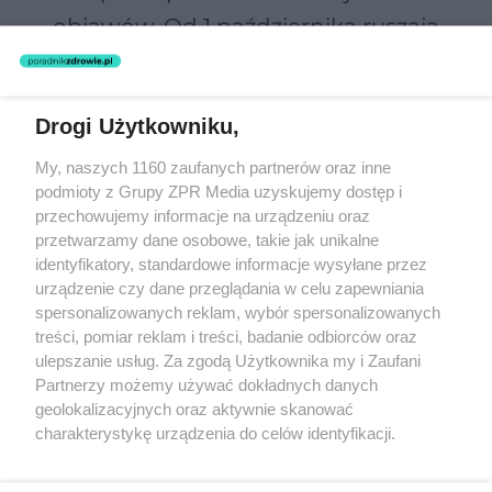
objawów. Od 1 października ruszają
bezpłatne badania
Drogi Użytkowniku,
Żaden utwór zamieszczony w serwisie nie może być powielany i
My, naszych 1160 zaufanych partnerów oraz inne
rozpowszechniany lub dalej rozpowszechniany w jakikolwiek sposób
podmioty z Grupy ZPR Media uzyskujemy dostęp i
(w tym także elektroniczny lub mechaniczny) na jakimkolwiek polu
eksploatacji w jakiejkolwiek formie, włącznie z umieszczaniem w
przechowujemy informacje na urządzeniu oraz
Internecie bez pisemnej zgody właściciela praw. Jakiekolwiek użycie
przetwarzamy dane osobowe, takie jak unikalne
lub wykorzystanie utworów w całości lub w części z naruszeniem
identyfikatory, standardowe informacje wysyłane przez
prawa, tzn. bez właściwej zgody, jest zabronione pod groźbą kary i
może być ścigane prawnie.
urządzenie czy dane przeglądania w celu zapewniania
spersonalizowanych reklam, wybór spersonalizowanych
treści, pomiar reklam i treści, badanie odbiorców oraz
ulepszanie usług. Za zgodą Użytkownika my i Zaufani
Partnerzy możemy używać dokładnych danych
geolokalizacyjnych oraz aktywnie skanować
charakterystykę urządzenia do celów identyfikacji.
O nas
Ponieważ cenimy Twoją prywatność, prosimy o zgodę na
korzystanie z tych technologii poprzez kliknięcie
Informacje prawne