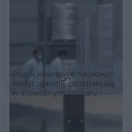
Płacili lekarzom "na słowo".
Audyt ujawnił, co działo się
w stołecznym szpitalu