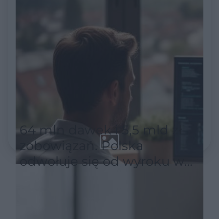
64 mln dawek i 5,5 mld zł
zobowiązań. Polska
odwołuje się od wyroku w
sprawie szczepionek