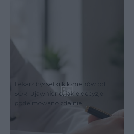
Lekarz był setki kilometrów od
SOR. Ujawniono, jakie decyzje
podejmowano zdalnie