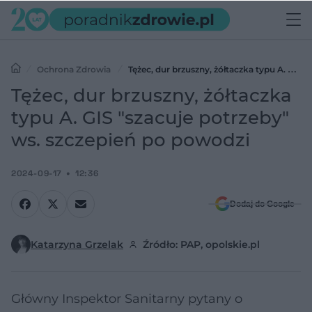
Ochrona Zdrowia
Tężec, dur brzuszny, żółtaczka typu A. GIS
"szacuje potrzeby" ws. szczepień po powodzi
Tężec, dur brzuszny, żółtaczka
typu A. GIS "szacuje potrzeby"
ws. szczepień po powodzi
2024-09-17
12:36
Dodaj do Google
Katarzyna Grzelak
Źródło: PAP, opolskie.pl
Główny Inspektor Sanitarny pytany o