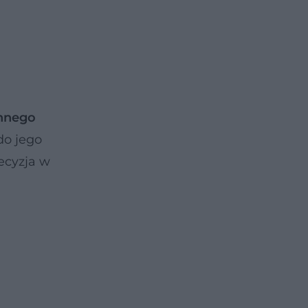
innego
do jego
ecyzja w