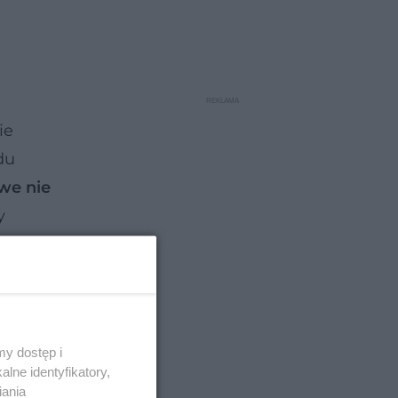
ie
du
we nie
y
w czasie
ze stałe
y dostęp i
lne identyfikatory,
iania