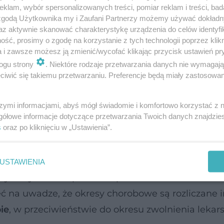
ć pod adresem wskazanym w zwolnieniu. Adres te
klam, wybór spersonalizowanych treści, pomiar reklam i treści, bad
codawcy opłacającego składki, jeśli różni się od 
 zgodą Użytkownika my i Zaufani Partnerzy możemy używać dokład
az aktywnie skanować charakterystykę urządzenia do celów identyfi
ść, prosimy o zgodę na korzystanie z tych technologii poprzez klikn
a i zawsze możesz ją zmienić/wycofać klikając przycisk ustawień pr
 także m.in. w przypadku kwarantanny, odbywan
ogu strony
. Niektóre rodzaje przetwarzania danych nie wymagaj
iwić się takiemu przetwarzaniu. Preferencje będą miały zastosowanie
kiego lub ojcowskiego.
rawa i obowiązki pracownika
szymi informacjami, abyś mógł świadomie i komfortowo korzystać z
gółowe informacje dotyczące przetwarzania Twoich danych znajdzi
s
oraz po kliknięciu w „Ustawienia”.
 „dodatkowy urlop”
i należy z niego korzystać wył
USTAWIENIA
 wykorzystać urlop od razu po zakończeniu zwolnie
eć na uwadze, że okresy chorobowe są rozliczane i
ie
, w przeciwieństwie do okresu zwolnienia lekar