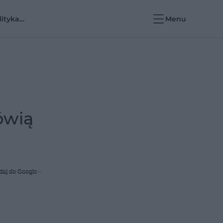
lityka
Menu
rowotna i e-
rowie
ówią
daj do Google