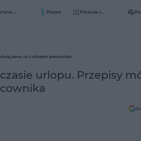
hrona
Prawo
Finanse i
Po
owia
zarządzanie
zd
zd
 mówią jasno, co z urlopem pracownika
 czasie urlopu. Przepisy m
acownika
Do