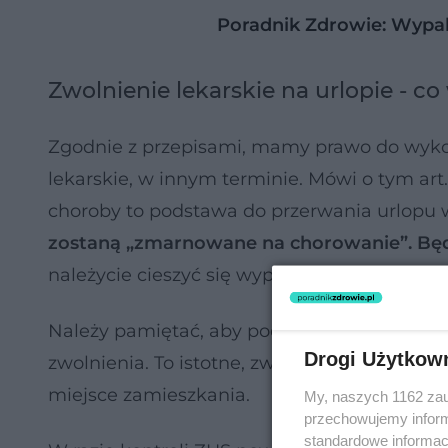
Poradnik Zdrowie: Wyp
Zwolnienie lekarskie na urlopie - co
Zgodnie z przepisami, mamy prawo do wykorz
lekarskie, w innym terminie. Mówi o tym art
choroby to podstawa do przerwania urlopu
zostaną „zmarnowane na chorowanie”. Będ
należycie cieszyć się wypoczynkiem.
Należy pamiętać, aby podczas wizyty u leka
Drogi Użytkow
zwolnienia. To istotne, zwłaszcza gdy spędz
miejsce zamieszkania.
My, naszych 1162 zau
przechowujemy informa
standardowe informac