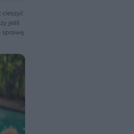
 cieszyć
y jeśli
ę sprawę