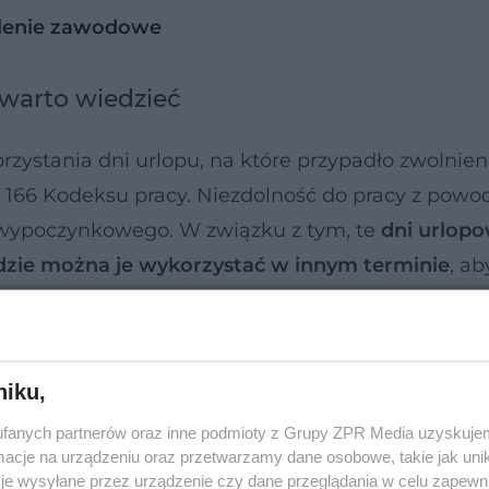
alenie zawodowe
 warto wiedzieć
ystania dni urlopu, na które przypadło zwolnien
. 166 Kodeksu pracy. Niezdolność do pracy z powo
 wypoczynkowego. W związku z tym, te
dni urlopo
zie można je wykorzystać w innym terminie
, ab
rza podać adres, pod którym realnie przebywamy 
niku,
amy urlop i okres choroby w innym miejscu niż nas
fanych partnerów oraz inne podmioty z Grupy ZPR Media uzyskujem
cje na urządzeniu oraz przetwarzamy dane osobowe, takie jak unika
je wysyłane przez urządzenie czy dane przeglądania w celu zapewn