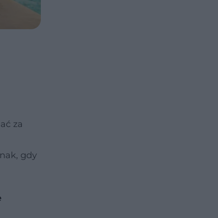
ać za
dnak, gdy
e