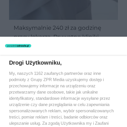
Maksymalnie 240 zł za godzinę
pracy lekarza. Prywatne kliniki
zgarną najlepszych specjalistów?
Drogi Użytkowniku,
Żaden utwór zamieszczony w serwisie nie może być powielany i
My, naszych 1162 zaufanych partnerów oraz inne
rozpowszechniany lub dalej rozpowszechniany w jakikolwiek sposób
podmioty z Grupy ZPR Media uzyskujemy dostęp i
(w tym także elektroniczny lub mechaniczny) na jakimkolwiek polu
eksploatacji w jakiejkolwiek formie, włącznie z umieszczaniem w
przechowujemy informacje na urządzeniu oraz
Internecie bez pisemnej zgody właściciela praw. Jakiekolwiek użycie
przetwarzamy dane osobowe, takie jak unikalne
lub wykorzystanie utworów w całości lub w części z naruszeniem
identyfikatory, standardowe informacje wysyłane przez
prawa, tzn. bez właściwej zgody, jest zabronione pod groźbą kary i
może być ścigane prawnie.
urządzenie czy dane przeglądania w celu zapewniania
spersonalizowanych reklam, wybór spersonalizowanych
treści, pomiar reklam i treści, badanie odbiorców oraz
ulepszanie usług. Za zgodą Użytkownika my i Zaufani