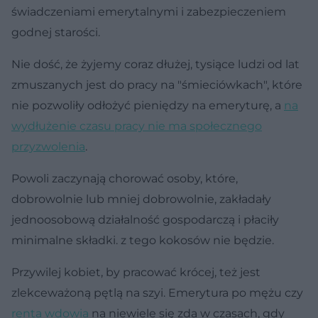
świadczeniami emerytalnymi i zabezpieczeniem
godnej starości.
Nie dość, że żyjemy coraz dłużej, tysiące ludzi od lat
zmuszanych jest do pracy na "śmieciówkach", które
nie pozwoliły odłożyć pieniędzy na emeryturę, a
na
wydłużenie czasu pracy nie ma społecznego
przyzwolenia
.
Powoli zaczynają chorować osoby, które,
dobrowolnie lub mniej dobrowolnie, zakładały
jednoosobową działalność gospodarczą i płaciły
minimalne składki. z tego kokosów nie będzie.
Przywilej kobiet, by pracować krócej, też jest
zlekceważoną pętlą na szyi. Emerytura po mężu czy
renta wdowia
na niewiele się zda w czasach, gdy