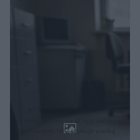
zasady
115 kontrolerów na 40 tys. umów z
placówkami. NFZ szykuje wielką