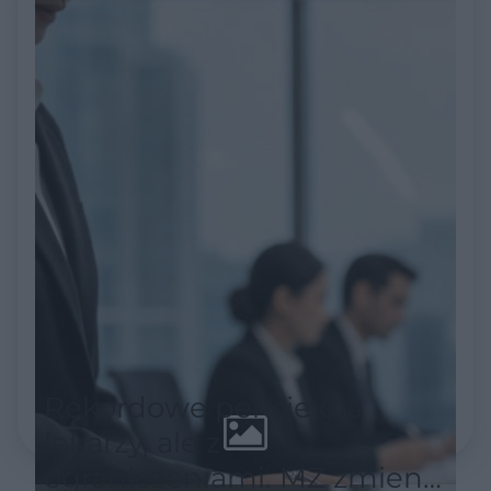
służbę zdrowia
Rekordowe pensje dla
lekarzy, ale z
ograniczeniami. MZ zmienia