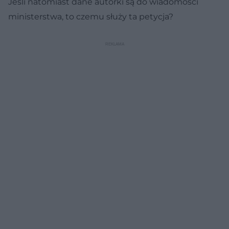
Jeśli natomiast dane autorki są do wiadomości
ministerstwa, to czemu służy ta petycja?