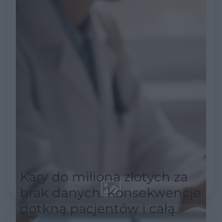
Kary do miliona złotych za
brak danych. Konsekwencje
dotkną pacjentów i całą