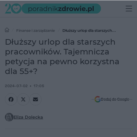
Finanse i zarządzanie
Dłuższy urlop dla starszych
pracowników. Tajemnicza petycja na pewno korzystna dla 55+?
Dłuższy urlop dla starszych
pracowników. Tajemnicza
petycja na pewno korzystna
dla 55+?
2024-07-02
17:05
Dodaj do Google
Eliza Dolecka