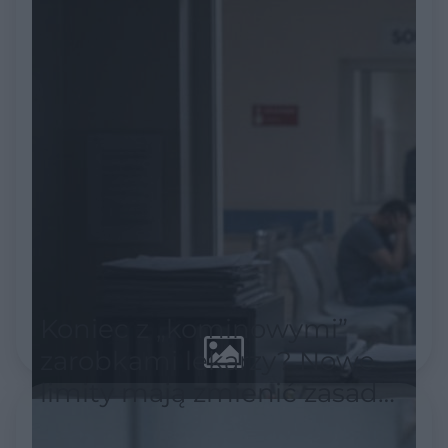
Koniec z „kominowymi”
zarobkami lekarzy? Nowe
limity mają zmienić zasady
w ochronie zdrowia