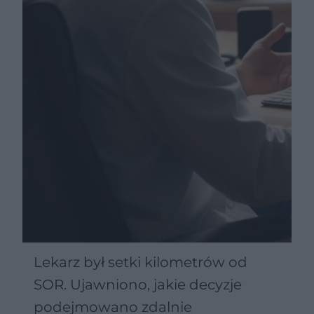
Lekarz był setki kilometrów od
SOR. Ujawniono, jakie decyzje
podejmowano zdalnie