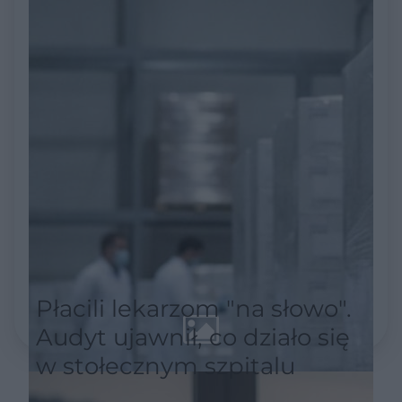
Płacili lekarzom "na słowo".
Audyt ujawnił, co działo się
w stołecznym szpitalu