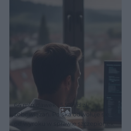
64 mln dawek i 5,5 mld zł
zobowiązań. Polska odwołuje się
od wyroku w sprawie szczepionek