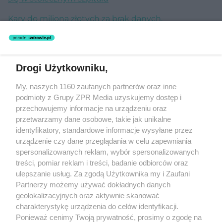
Kary do miliona złotych za brak danych.
Konsekwencje dotkną pacjentów i całą służbę
zdrowia
Drogi Użytkowniku,
Żaden utwór zamieszczony w serwisie nie może być powielany i
My, naszych 1160 zaufanych partnerów oraz inne
rozpowszechniany lub dalej rozpowszechniany w jakikolwiek sposób
(w tym także elektroniczny lub mechaniczny) na jakimkolwiek polu
podmioty z Grupy ZPR Media uzyskujemy dostęp i
eksploatacji w jakiejkolwiek formie, włącznie z umieszczaniem w
przechowujemy informacje na urządzeniu oraz
Internecie bez pisemnej zgody właściciela praw. Jakiekolwiek użycie
przetwarzamy dane osobowe, takie jak unikalne
lub wykorzystanie utworów w całości lub w części z naruszeniem
prawa, tzn. bez właściwej zgody, jest zabronione pod groźbą kary i
identyfikatory, standardowe informacje wysyłane przez
może być ścigane prawnie.
urządzenie czy dane przeglądania w celu zapewniania
spersonalizowanych reklam, wybór spersonalizowanych
treści, pomiar reklam i treści, badanie odbiorców oraz
ulepszanie usług. Za zgodą Użytkownika my i Zaufani
Partnerzy możemy używać dokładnych danych
geolokalizacyjnych oraz aktywnie skanować
charakterystykę urządzenia do celów identyfikacji.
O nas
Ponieważ cenimy Twoją prywatność, prosimy o zgodę na