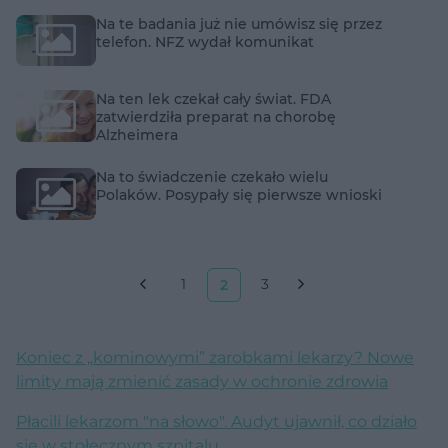
Na te badania już nie umówisz się przez
telefon. NFZ wydał komunikat
Na ten lek czekał cały świat. FDA
zatwierdziła preparat na chorobę
Alzheimera
Na to świadczenie czekało wielu
Polaków. Posypały się pierwsze wnioski
1
3
2
Koniec z „kominowymi” zarobkami lekarzy? Nowe
limity mają zmienić zasady w ochronie zdrowia
Płacili lekarzom "na słowo". Audyt ujawnił, co działo
się w stołecznym szpitalu