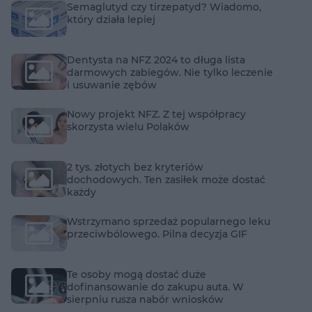
Semaglutyd czy tirzepatyd? Wiadomo,
który działa lepiej
Dentysta na NFZ 2024 to długa lista
darmowych zabiegów. Nie tylko leczenie
i usuwanie zębów
Nowy projekt NFZ. Z tej współpracy
skorzysta wielu Polaków
2 tys. złotych bez kryteriów
dochodowych. Ten zasiłek może dostać
każdy
Wstrzymano sprzedaż popularnego leku
przeciwbólowego. Pilna decyzja GIF
Te osoby mogą dostać duże
dofinansowanie do zakupu auta. W
sierpniu rusza nabór wniosków